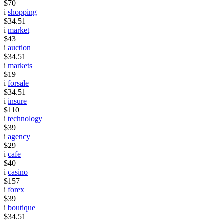
$70
i
shopping
$34.51
i
market
$43
i
auction
$34.51
i
markets
$19
i
forsale
$34.51
i
insure
$110
i
technology
$39
i
agency
$29
i
cafe
$40
i
casino
$157
i
forex
$39
i
boutique
$34.51