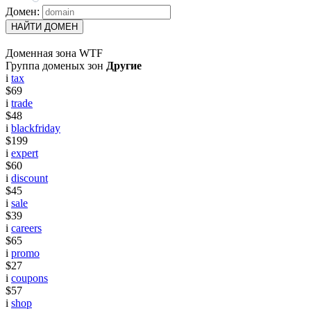
Домен:
НАЙТИ ДОМЕН
Доменная зона WTF
Группа доменых зон
Другие
i
tax
$69
i
trade
$48
i
blackfriday
$199
i
expert
$60
i
discount
$45
i
sale
$39
i
careers
$65
i
promo
$27
i
coupons
$57
i
shop