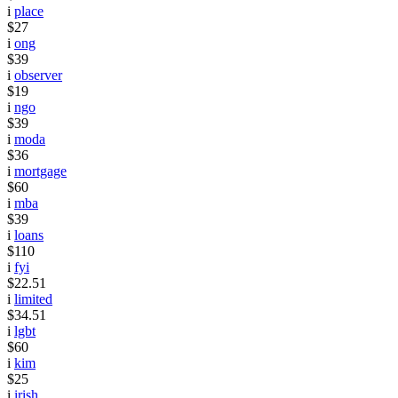
i
place
$27
i
ong
$39
i
observer
$19
i
ngo
$39
i
moda
$36
i
mortgage
$60
i
mba
$39
i
loans
$110
i
fyi
$22.51
i
limited
$34.51
i
lgbt
$60
i
kim
$25
i
irish