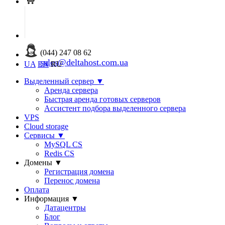
(044) 247 08 62
sales@deltahost.com.ua
UA
EN
RU
Выделенный сервер
▼
Аренда сервера
Быстрая аренда готовых серверов
Ассистент подбора выделенного сервера
VPS
Cloud storage
Сервисы
▼
MySQL CS
Redis CS
Домены
▼
Регистрация домена
Перенос домена
Оплата
Информация
▼
Датацентры
Блог