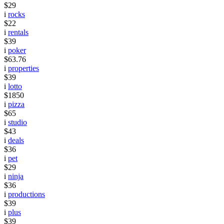
$29
i
rocks
$22
i
rentals
$39
i
poker
$63.76
i
properties
$39
i
lotto
$1850
i
pizza
$65
i
studio
$43
i
deals
$36
i
pet
$29
i
ninja
$36
i
productions
$39
i
plus
$39