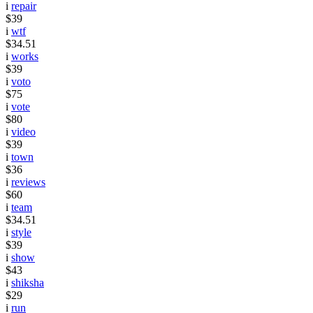
i
repair
$39
i
wtf
$34.51
i
works
$39
i
voto
$75
i
vote
$80
i
video
$39
i
town
$36
i
reviews
$60
i
team
$34.51
i
style
$39
i
show
$43
i
shiksha
$29
i
run