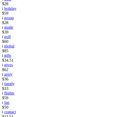
$28
i
holiday
$59
i
group
$28
i
guide
$39
i
golf
$60
i
global
$85
i
gifts
$34.51
i
gives
$62
i
army
$36
i
family
$33
i
flights
$59
i
fan
$50
i
contact
$13.51