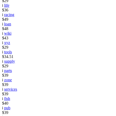
$29
i
life
$36
i
racing
$49
i
loan
$48
i
wiki
$43
i
xyz
$29
i
tools
$34.51
i
supply
$29
i
parts
$39
i
zone
$39
i
services
$39
i
fish
$40
i
pub
$39