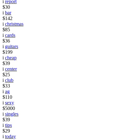
i
report
$30
i
bar
$142
i
christmas
$85
i
cards
$36
i
guitars
$199
i
cheap
$39
i
center
$25
i
club
$33
i
ag
$110
i
sexy
$5000
i
singles
$39
i
tips
$29
i
today