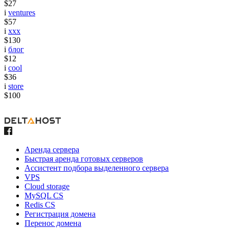
$27
i
ventures
$57
i
xxx
$130
i
блог
$12
i
cool
$36
i
store
$100
Аренда сервера
Быстрая аренда готовых серверов
Ассистент подбора выделенного сервера
VPS
Cloud storage
MySQL CS
Redis CS
Регистрация домена
Перенос домена