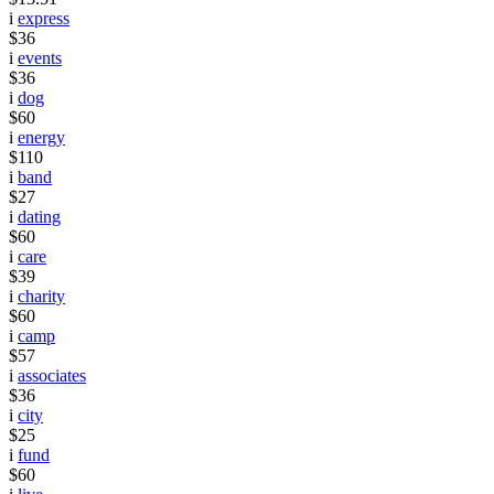
i
express
$36
i
events
$36
i
dog
$60
i
energy
$110
i
band
$27
i
dating
$60
i
care
$39
i
charity
$60
i
camp
$57
i
associates
$36
i
city
$25
i
fund
$60