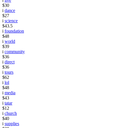
i
live
$30
i
dance
$27
i
science
$43.5
i
foundation
$48
i
world
$39
i
community
$36
i
direct
$36
i
tours
$62
i
lol
$48
i
media
$43
i
tatar
$12
i
church
$40
i
supplies