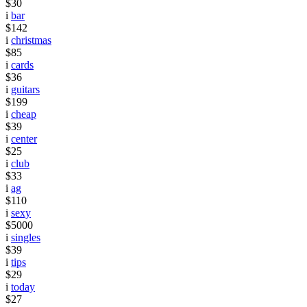
$30
i
bar
$142
i
christmas
$85
i
cards
$36
i
guitars
$199
i
cheap
$39
i
center
$25
i
club
$33
i
ag
$110
i
sexy
$5000
i
singles
$39
i
tips
$29
i
today
$27