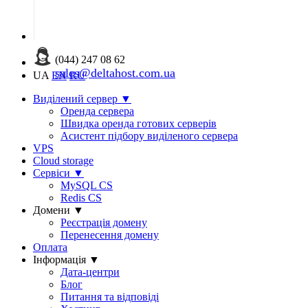
(044) 247 08 62
sales@deltahost.com.ua
UA
EN
RU
Виділений сервер
▼
Оренда сервера
Швидка оренда готових серверів
Асистент підбору виділеного сервера
VPS
Cloud storage
Сервіси
▼
MySQL CS
Redis CS
Домени
▼
Реєстрація домену
Перенесення домену
Оплата
Інформація
▼
Дата-центри
Блог
Питання та відповіді