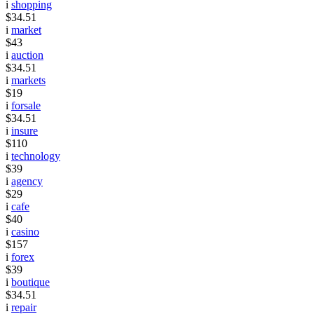
i
shopping
$34.51
i
market
$43
i
auction
$34.51
i
markets
$19
i
forsale
$34.51
i
insure
$110
i
technology
$39
i
agency
$29
i
cafe
$40
i
casino
$157
i
forex
$39
i
boutique
$34.51
i
repair