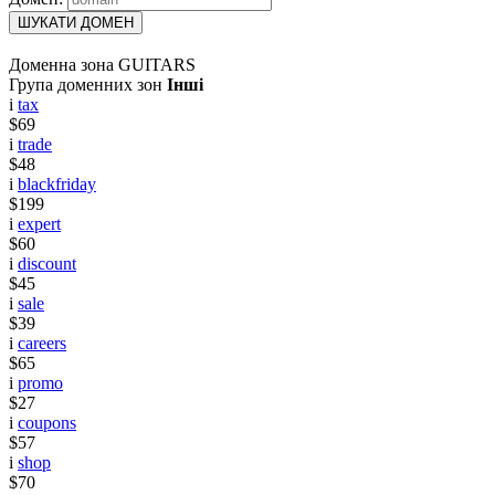
ШУКАТИ ДОМЕН
Доменна зона GUITARS
Група доменних зон
Інші
i
tax
$69
i
trade
$48
i
blackfriday
$199
i
expert
$60
i
discount
$45
i
sale
$39
i
careers
$65
i
promo
$27
i
coupons
$57
i
shop
$70