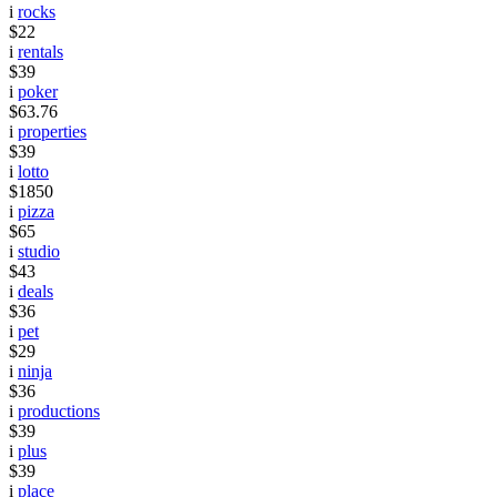
i
rocks
$22
i
rentals
$39
i
poker
$63.76
i
properties
$39
i
lotto
$1850
i
pizza
$65
i
studio
$43
i
deals
$36
i
pet
$29
i
ninja
$36
i
productions
$39
i
plus
$39
i
place