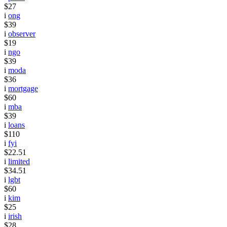
$27
i
ong
$39
i
observer
$19
i
ngo
$39
i
moda
$36
i
mortgage
$60
i
mba
$39
i
loans
$110
i
fyi
$22.51
i
limited
$34.51
i
lgbt
$60
i
kim
$25
i
irish
$28