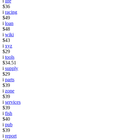
i
life
$36
i
racing
$49
i
loan
$48
i
wiki
$43
i
xyz
$29
i
tools
$34.51
i
supply
$29
i
parts
$39
i
zone
$39
i
services
$39
i
fish
$40
i
pub
$39
i
report