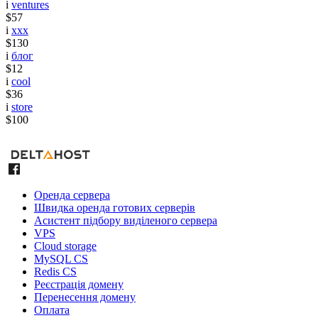
i
ventures
$57
i
xxx
$130
i
блог
$12
i
cool
$36
i
store
$100
Оренда сервера
Швидка оренда готових серверів
Асистент підбору виділеного сервера
VPS
Cloud storage
MySQL CS
Redis CS
Реєстрація домену
Перенесення домену
Оплата