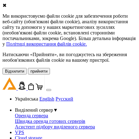
✖
Ми використовуємо файли cookie для забезпечення роботи
веб-сайту (обов'язкові файли cookie), аналізу використання
сайту та допомоги у наших маркетингових зусиллях
(необов'язкові файли cookie, встановлені сторонніми
постачальниками, зокрема Google). Більш детальна інформація
у
Політиці використання файлів cookie.
Натискаючи «Прийняти», ви погоджуєтесь на збереження
необов'язкових файлів cookie на вашому пристрої.
Відхилити
прийняти
Українська
English
Русский
Виділений сервер
▼
Оренда сервера
Швидка оренда готових серверів
Асистент підбору виділеного сервера
VPS
Cloud storage