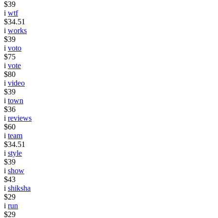
$39
i
wtf
$34.51
i
works
$39
i
voto
$75
i
vote
$80
i
video
$39
i
town
$36
i
reviews
$60
i
team
$34.51
i
style
$39
i
show
$43
i
shiksha
$29
i
run
$29