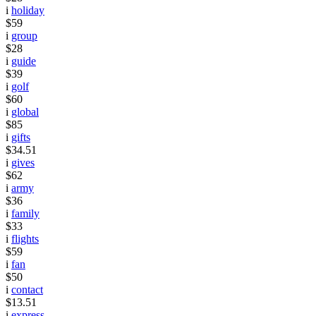
i
holiday
$59
i
group
$28
i
guide
$39
i
golf
$60
i
global
$85
i
gifts
$34.51
i
gives
$62
i
army
$36
i
family
$33
i
flights
$59
i
fan
$50
i
contact
$13.51
i
express