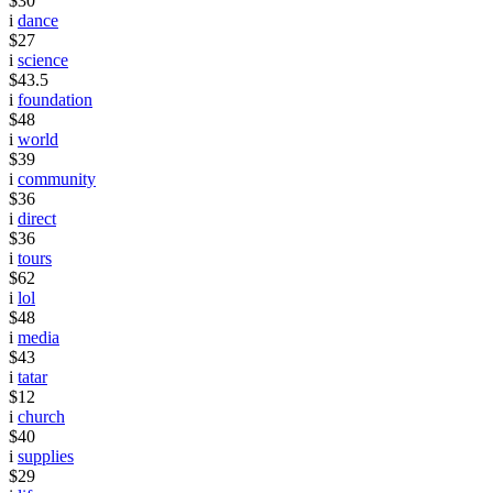
$30
i
dance
$27
i
science
$43.5
i
foundation
$48
i
world
$39
i
community
$36
i
direct
$36
i
tours
$62
i
lol
$48
i
media
$43
i
tatar
$12
i
church
$40
i
supplies
$29