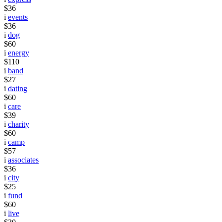
$36
i
events
$36
i
dog
$60
i
energy
$110
i
band
$27
i
dating
$60
i
care
$39
i
charity
$60
i
camp
$57
i
associates
$36
i
city
$25
i
fund
$60
i
live