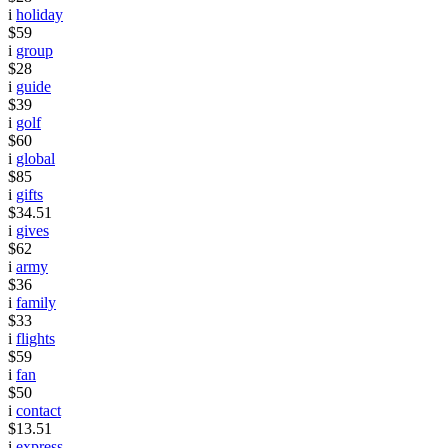
i
holiday
$59
i
group
$28
i
guide
$39
i
golf
$60
i
global
$85
i
gifts
$34.51
i
gives
$62
i
army
$36
i
family
$33
i
flights
$59
i
fan
$50
i
contact
$13.51
i
express