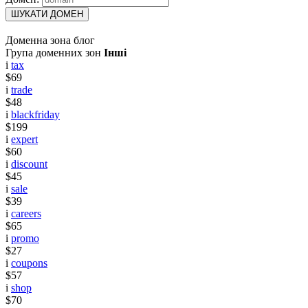
ШУКАТИ ДОМЕН
Доменна зона блог
Група доменних зон
Інші
i
tax
$69
i
trade
$48
i
blackfriday
$199
i
expert
$60
i
discount
$45
i
sale
$39
i
careers
$65
i
promo
$27
i
coupons
$57
i
shop
$70