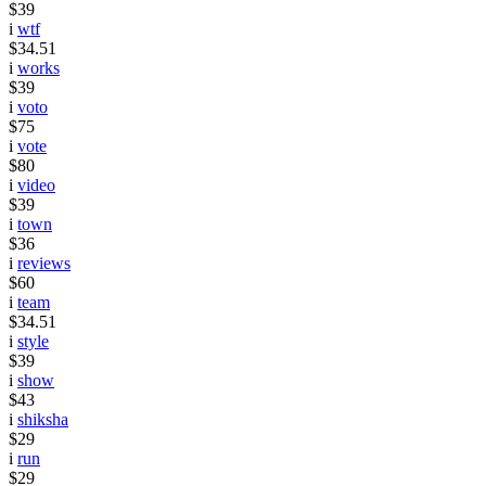
$39
i
wtf
$34.51
i
works
$39
i
voto
$75
i
vote
$80
i
video
$39
i
town
$36
i
reviews
$60
i
team
$34.51
i
style
$39
i
show
$43
i
shiksha
$29
i
run
$29