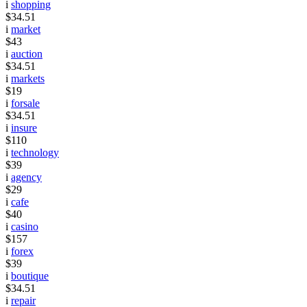
i
shopping
$34.51
i
market
$43
i
auction
$34.51
i
markets
$19
i
forsale
$34.51
i
insure
$110
i
technology
$39
i
agency
$29
i
cafe
$40
i
casino
$157
i
forex
$39
i
boutique
$34.51
i
repair