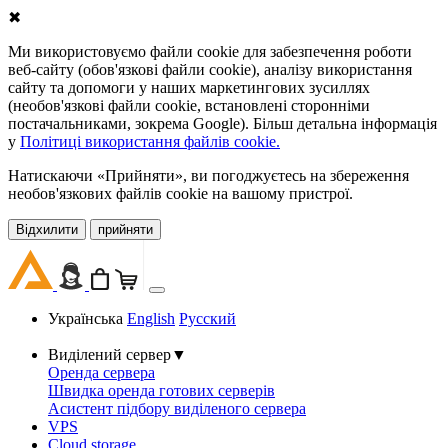
✖
Ми використовуємо файли cookie для забезпечення роботи
веб-сайту (обов'язкові файли cookie), аналізу використання
сайту та допомоги у наших маркетингових зусиллях
(необов'язкові файли cookie, встановлені сторонніми
постачальниками, зокрема Google). Більш детальна інформація
у
Політиці використання файлів cookie.
Натискаючи «Прийняти», ви погоджуєтесь на збереження
необов'язкових файлів cookie на вашому пристрої.
Відхилити
прийняти
Українська
English
Русский
Виділений сервер
▼
Оренда сервера
Швидка оренда готових серверів
Асистент підбору виділеного сервера
VPS
Cloud storage