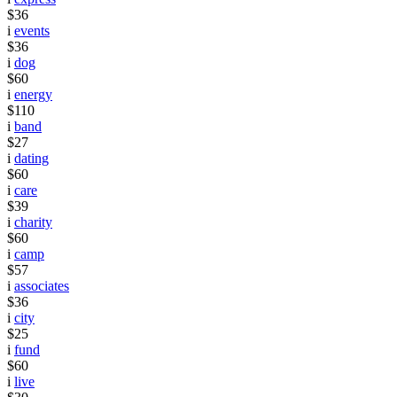
$36
i
events
$36
i
dog
$60
i
energy
$110
i
band
$27
i
dating
$60
i
care
$39
i
charity
$60
i
camp
$57
i
associates
$36
i
city
$25
i
fund
$60
i
live