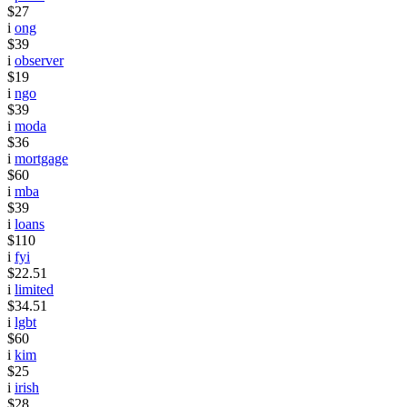
$27
i
ong
$39
i
observer
$19
i
ngo
$39
i
moda
$36
i
mortgage
$60
i
mba
$39
i
loans
$110
i
fyi
$22.51
i
limited
$34.51
i
lgbt
$60
i
kim
$25
i
irish
$28