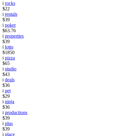
i
rocks
$22
i
rentals
$39
i
poker
$63.76
i
properties
$39
i
lotto
$1850
i
pizza
$65
i
studio
$43
i
deals
$36
i
pet
$29
i
ninja
$36
i
productions
$39
i
plus
$39
i
place