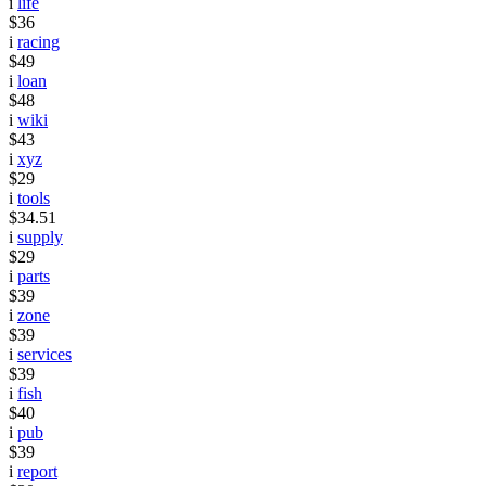
i
life
$36
i
racing
$49
i
loan
$48
i
wiki
$43
i
xyz
$29
i
tools
$34.51
i
supply
$29
i
parts
$39
i
zone
$39
i
services
$39
i
fish
$40
i
pub
$39
i
report