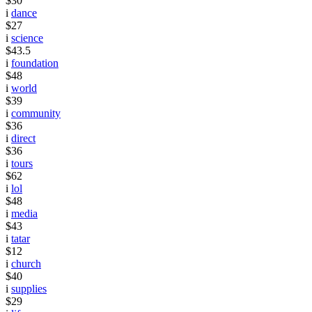
$30
i
dance
$27
i
science
$43.5
i
foundation
$48
i
world
$39
i
community
$36
i
direct
$36
i
tours
$62
i
lol
$48
i
media
$43
i
tatar
$12
i
church
$40
i
supplies
$29