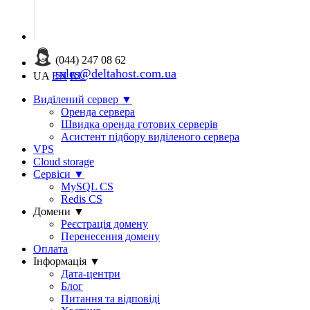
(044) 247 08 62
sales@deltahost.com.ua
UA
EN
RU
Виділений сервер
▼
Оренда сервера
Швидка оренда готових серверів
Асистент підбору виділеного сервера
VPS
Cloud storage
Сервіси
▼
MySQL CS
Redis CS
Домени
▼
Реєстрація домену
Перенесення домену
Оплата
Інформація
▼
Дата-центри
Блог
Питання та відповіді