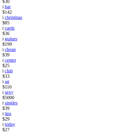
$30
i
bar
$142
i
christmas
$85
i
cards
$36
i
guitars
$199
i
cheap
$39
i
center
$25
i
club
$33
i
ag
$110
i
sexy
$5000
i
singles
$39
i
tips
$29
i
today
$27