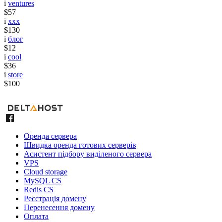
i
ventures
$57
i
xxx
$130
i
блог
$12
i
cool
$36
i
store
$100
Оренда сервера
Швидка оренда готових серверів
Асистент підбору виділеного сервера
VPS
Cloud storage
MySQL CS
Redis CS
Реєстрація домену
Перенесення домену
Оплата