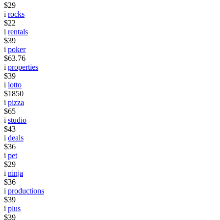
$29
i
rocks
$22
i
rentals
$39
i
poker
$63.76
i
properties
$39
i
lotto
$1850
i
pizza
$65
i
studio
$43
i
deals
$36
i
pet
$29
i
ninja
$36
i
productions
$39
i
plus
$39