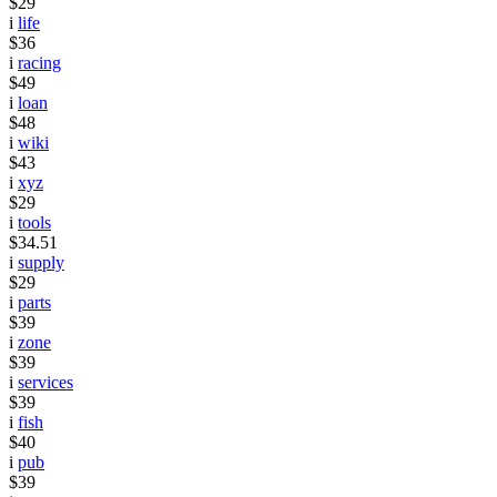
$29
i
life
$36
i
racing
$49
i
loan
$48
i
wiki
$43
i
xyz
$29
i
tools
$34.51
i
supply
$29
i
parts
$39
i
zone
$39
i
services
$39
i
fish
$40
i
pub
$39