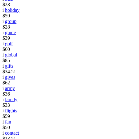
$28
i
holiday
$59
i
group
$28
i
guide
$39
i
golf
$60
i
global
$85
i
gifts
$34.51
i
gives
$62
i
army
$36
i
family
$33
i
flights
$59
i
fan
$50
i
contact
$13.51