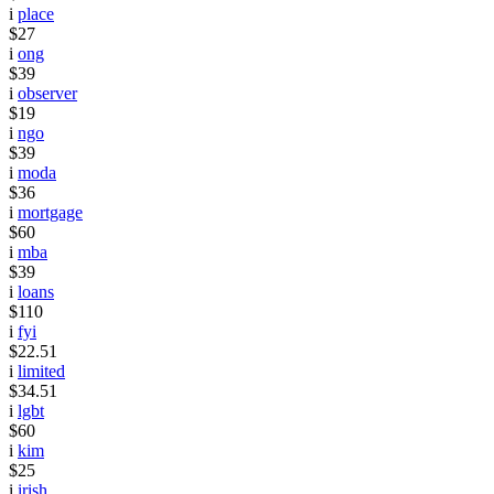
i
place
$27
i
ong
$39
i
observer
$19
i
ngo
$39
i
moda
$36
i
mortgage
$60
i
mba
$39
i
loans
$110
i
fyi
$22.51
i
limited
$34.51
i
lgbt
$60
i
kim
$25
i
irish