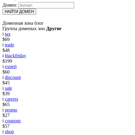
Домен:
НАЙТИ ДОМЕН
Доменная зона блог
Группа доменых зон
Другие
i
tax
$69
i
trade
$48
i
blackfriday
$199
i
expert
$60
i
discount
$45
i
sale
$39
i
careers
$65
i
promo
$27
i
coupons
$57
i
shop