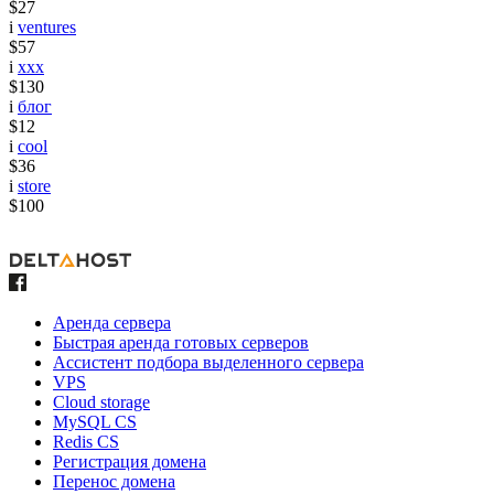
$27
i
ventures
$57
i
xxx
$130
i
блог
$12
i
cool
$36
i
store
$100
Аренда сервера
Быстрая аренда готовых серверов
Ассистент подбора выделенного сервера
VPS
Cloud storage
MySQL CS
Redis CS
Регистрация домена
Перенос домена