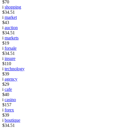
$70
i
shopping
$34.51
i
market
$43
i
auction
$34.51
i
markets
$19
i
forsale
$34.51
i
insure
$110
i
technology
$39
i
agency
$29
i
cafe
$40
i
casino
$157
i
forex
$39
i
boutique
$34.51