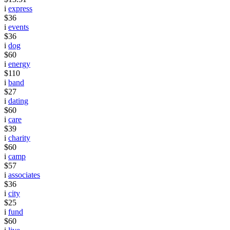
i
express
$36
i
events
$36
i
dog
$60
i
energy
$110
i
band
$27
i
dating
$60
i
care
$39
i
charity
$60
i
camp
$57
i
associates
$36
i
city
$25
i
fund
$60