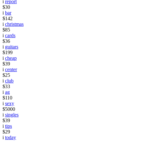
i
report
$30
i
bar
$142
i
christmas
$85
i
cards
$36
i
guitars
$199
i
cheap
$39
i
center
$25
i
club
$33
i
ag
$110
i
sexy
$5000
i
singles
$39
i
tips
$29
i
today