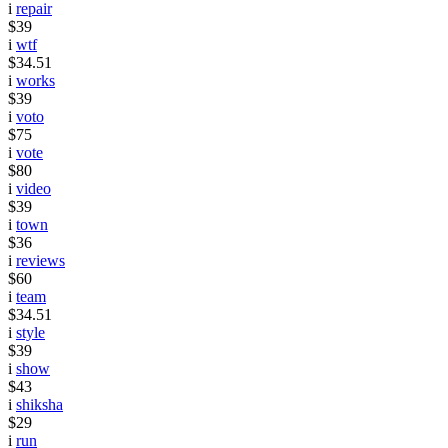
i
repair
$39
i
wtf
$34.51
i
works
$39
i
voto
$75
i
vote
$80
i
video
$39
i
town
$36
i
reviews
$60
i
team
$34.51
i
style
$39
i
show
$43
i
shiksha
$29
i
run