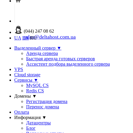
(044) 247 08 62
sales@deltahost.com.ua
UA
EN
RU
Выделенный сервер
▼
Аренда сервера
Быстрая аренда готовых серверов
Ассистент подбора выделенного сервера
VPS
Cloud storage
Сервисы
▼
MySQL CS
Redis CS
Домены
▼
Регистрация домена
Перенос домена
Оплата
Информация
▼
Датацентры
Блог