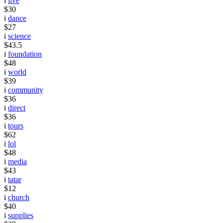
i
live
$30
i
dance
$27
i
science
$43.5
i
foundation
$48
i
world
$39
i
community
$36
i
direct
$36
i
tours
$62
i
lol
$48
i
media
$43
i
tatar
$12
i
church
$40
i
supplies