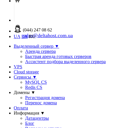
(044) 247 08 62
sales@deltahost.com.ua
UA
EN
RU
Выделенный сервер
▼
Аренда сервера
Быстрая аренда готовых серверов
Ассистент подбора выделенного сервера
VPS
Cloud storage
Сервисы
▼
MySQL CS
Redis CS
Домены
▼
Регистрация домена
Перенос домена
Оплата
Информация
▼
Датацентры
Блог