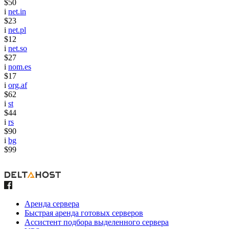
$50
i
net.in
$23
i
net.pl
$12
i
net.so
$27
i
nom.es
$17
i
org.af
$62
i
st
$44
i
rs
$90
i
bg
$99
Аренда сервера
Быстрая аренда готовых серверов
Ассистент подбора выделенного сервера