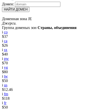
Домен:
НАЙТИ ДОМЕН
Доменная зона JE
Джерси.
Группа доменых зон
Страны, объединения
i
co
$37
i
ca
$26
i
sx
$40
i
pw
$70
i
vg
$80
i
tw
$50
i
us
$12.46
i
fm
$118
i
fr
$50