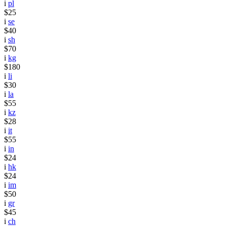
i
pl
$25
i
se
$40
i
sh
$70
i
kg
$180
i
li
$30
i
la
$55
i
kz
$28
i
it
$55
i
in
$24
i
hk
$24
i
im
$50
i
gr
$45
i
ch