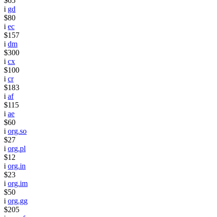
$65
i
gd
$80
i
ec
$157
i
dm
$300
i
cx
$100
i
cr
$183
i
af
$115
i
ae
$60
i
org.so
$27
i
org.pl
$12
i
org.in
$23
i
org.im
$50
i
org.gg
$205