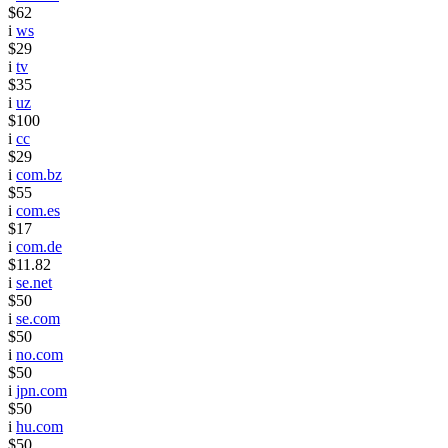
$62
i
ws
$29
i
tv
$35
i
uz
$100
i
cc
$29
i
com.bz
$55
i
com.es
$17
i
com.de
$11.82
i
se.net
$50
i
se.com
$50
i
no.com
$50
i
jpn.com
$50
i
hu.com
$50