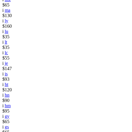
$65
i
ma
$130
i
ly
$160
i
lu
$35
i
lt
$35
i
lc
$55
i
je
$147
i
is
$93
i
ht
$120
i
hn
$90
i
hm
$95
i
gy
$65
i
gs