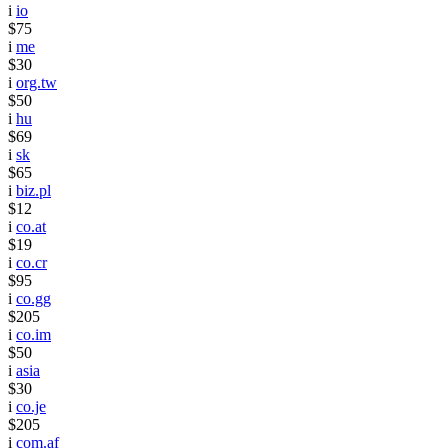
i
io
$75
i
me
$30
i
org.tw
$50
i
hu
$69
i
sk
$65
i
biz.pl
$12
i
co.at
$19
i
co.cr
$95
i
co.gg
$205
i
co.im
$50
i
asia
$30
i
co.je
$205
i
com.af