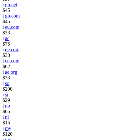
i
gb.net
$45
i
gb.com
$45
i
eu.com
$33
i
ac
$75
i
de.com
$33
i
cn.com
$62
i
ae.org
$33
i
so
$200
i
si
$29
i
no
$65
i
nl
$15
i
my
$120
i
mx