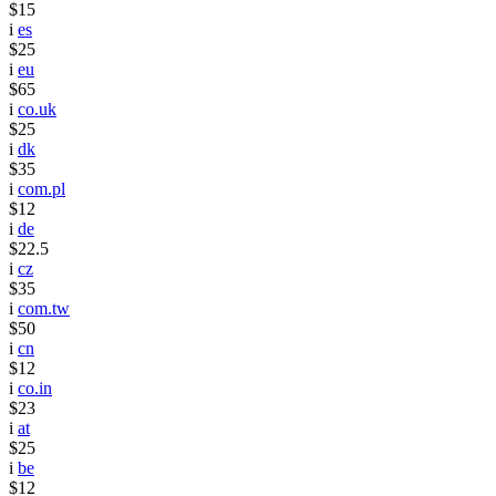
$15
i
es
$25
i
eu
$65
i
co.uk
$25
i
dk
$35
i
com.pl
$12
i
de
$22.5
i
cz
$35
i
com.tw
$50
i
cn
$12
i
co.in
$23
i
at
$25
i
be
$12