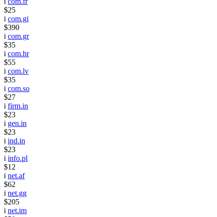
i
com.fr
$25
i
com.gi
$390
i
com.gr
$35
i
com.hr
$55
i
com.lv
$35
i
com.so
$27
i
firm.in
$23
i
gen.in
$23
i
ind.in
$23
i
info.pl
$12
i
net.af
$62
i
net.gg
$205
i
net.im