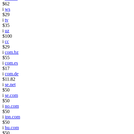
$62
i
ws
$29
i
tv
$35
i
uz
$100
i
cc
$29
i
com.bz
$55
i
com.es
$17
i
com.de
$11.82
i
se.net
$50
i
se.com
$50
i
no.com
$50
i
jpn.com
$50
i
hu.com
$50