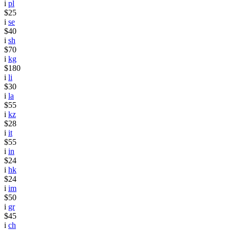
i
pl
$25
i
se
$40
i
sh
$70
i
kg
$180
i
li
$30
i
la
$55
i
kz
$28
i
it
$55
i
in
$24
i
hk
$24
i
im
$50
i
gr
$45
i
ch