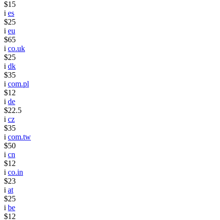
$15
i
es
$25
i
eu
$65
i
co.uk
$25
i
dk
$35
i
com.pl
$12
i
de
$22.5
i
cz
$35
i
com.tw
$50
i
cn
$12
i
co.in
$23
i
at
$25
i
be
$12