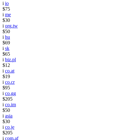
i
io
$75
i
me
$30
i
org.tw
$50
i
hu
$69
i
sk
$65
i
biz.pl
$12
i
co.at
$19
i
co.cr
$95
i
co.gg
$205
i
co.im
$50
i
asia
$30
i
co.je
$205
i
com.af