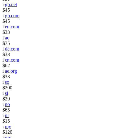
i
gb.net
$45
i
gb.com
$45
i
eu.com
$33
i
ac
$75
i
de.com
$33
i
cn.com
$62
i
ae.org
$33
i
so
$200
i
si
$29
i
no
$65
i
nl
$15
i
my
$120
i
mx