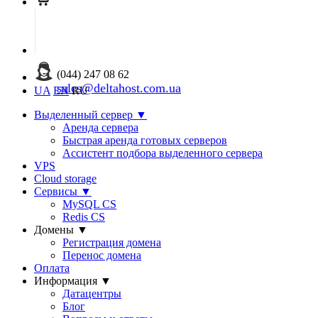
(044) 247 08 62
sales@deltahost.com.ua
UA
EN
RU
Выделенный сервер
▼
Аренда сервера
Быстрая аренда готовых серверов
Ассистент подбора выделенного сервера
VPS
Cloud storage
Сервисы
▼
MySQL CS
Redis CS
Домены
▼
Регистрация домена
Перенос домена
Оплата
Информация
▼
Датацентры
Блог