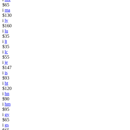
$65
i
ma
$130
i
ly
$160
i
lu
$35
i
lt
$35
i
lc
$55
i
je
$147
i
is
$93
i
ht
$120
i
hn
$90
i
hm
$95
i
gy
$65
i
gs