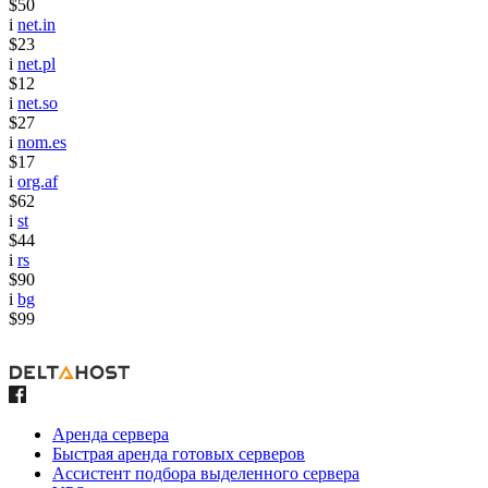
$50
i
net.in
$23
i
net.pl
$12
i
net.so
$27
i
nom.es
$17
i
org.af
$62
i
st
$44
i
rs
$90
i
bg
$99
Аренда сервера
Быстрая аренда готовых серверов
Ассистент подбора выделенного сервера