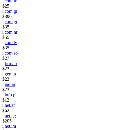
i
com.fr
$25
i
com.gi
$390
i
com.gr
$35
i
com.hr
$55
i
com.lv
$35
i
com.so
$27
i
firm.in
$23
i
gen.in
$23
i
ind.in
$23
i
info.pl
$12
i
net.af
$62
i
net.gg
$205
i
net.im