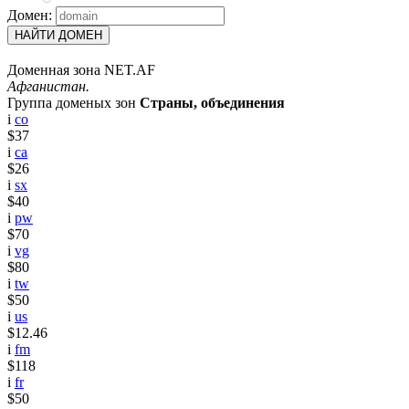
Домен:
НАЙТИ ДОМЕН
Доменная зона NET.AF
Афганистан.
Группа доменых зон
Страны, объединения
i
co
$37
i
ca
$26
i
sx
$40
i
pw
$70
i
vg
$80
i
tw
$50
i
us
$12.46
i
fm
$118
i
fr
$50