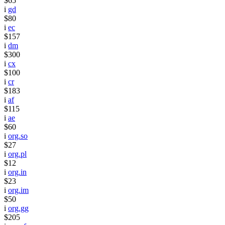
$65
i
gd
$80
i
ec
$157
i
dm
$300
i
cx
$100
i
cr
$183
i
af
$115
i
ae
$60
i
org.so
$27
i
org.pl
$12
i
org.in
$23
i
org.im
$50
i
org.gg
$205