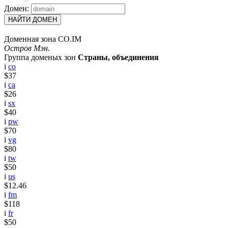
Домен:
НАЙТИ ДОМЕН
Доменная зона CO.IM
Остров Мэн.
Группа доменых зон
Страны, объединения
i
co
$37
i
ca
$26
i
sx
$40
i
pw
$70
i
vg
$80
i
tw
$50
i
us
$12.46
i
fm
$118
i
fr
$50