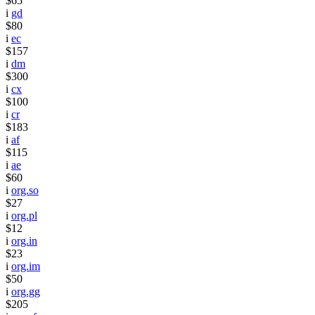
$65
i
gd
$80
i
ec
$157
i
dm
$300
i
cx
$100
i
cr
$183
i
af
$115
i
ae
$60
i
org.so
$27
i
org.pl
$12
i
org.in
$23
i
org.im
$50
i
org.gg
$205