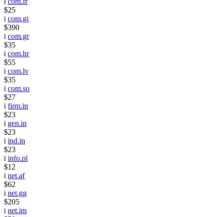
i
com.fr
$25
i
com.gi
$390
i
com.gr
$35
i
com.hr
$55
i
com.lv
$35
i
com.so
$27
i
firm.in
$23
i
gen.in
$23
i
ind.in
$23
i
info.pl
$12
i
net.af
$62
i
net.gg
$205
i
net.im