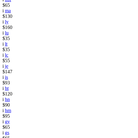
$65
i
ma
$130
i
ly
$160
i
lu
$35
i
lt
$35
i
lc
$55
i
je
$147
i
is
$93
i
ht
$120
i
hn
$90
i
hm
$95
i
gy
$65
i
gs