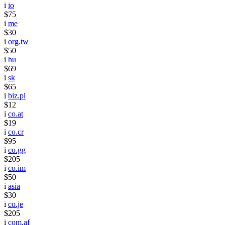
i
io
$75
i
me
$30
i
org.tw
$50
i
hu
$69
i
sk
$65
i
biz.pl
$12
i
co.at
$19
i
co.cr
$95
i
co.gg
$205
i
co.im
$50
i
asia
$30
i
co.je
$205
i
com.af