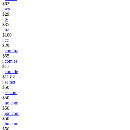
$62
i
ws
$29
i
tv
$35
i
uz
$100
i
cc
$29
i
com.bz
$55
i
com.es
$17
i
com.de
$11.82
i
se.net
$50
i
se.com
$50
i
no.com
$50
i
jpn.com
$50
i
hu.com
$50