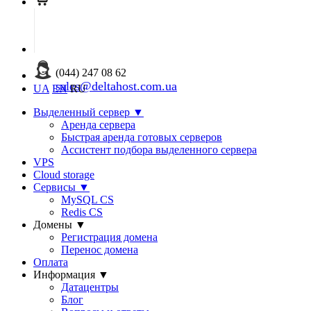
(044) 247 08 62
sales@deltahost.com.ua
UA
EN
RU
Выделенный сервер
▼
Аренда сервера
Быстрая аренда готовых серверов
Ассистент подбора выделенного сервера
VPS
Cloud storage
Сервисы
▼
MySQL CS
Redis CS
Домены
▼
Регистрация домена
Перенос домена
Оплата
Информация
▼
Датацентры
Блог