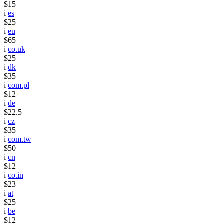
$15
i
es
$25
i
eu
$65
i
co.uk
$25
i
dk
$35
i
com.pl
$12
i
de
$22.5
i
cz
$35
i
com.tw
$50
i
cn
$12
i
co.in
$23
i
at
$25
i
be
$12