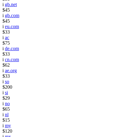
i
gb.net
$45
i
gb.com
$45
i
eu.com
$33
i
ac
$75
i
de.com
$33
i
cn.com
$62
i
ae.org
$33
i
so
$200
i
si
$29
i
no
$65
i
nl
$15
i
my
$120
i
mx