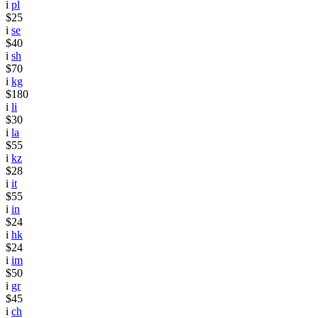
i
pl
$25
i
se
$40
i
sh
$70
i
kg
$180
i
li
$30
i
la
$55
i
kz
$28
i
it
$55
i
in
$24
i
hk
$24
i
im
$50
i
gr
$45
i
ch