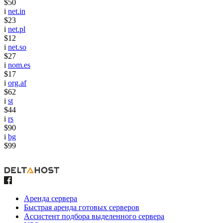
$50
i
net.in
$23
i
net.pl
$12
i
net.so
$27
i
nom.es
$17
i
org.af
$62
i
st
$44
i
rs
$90
i
bg
$99
Аренда сервера
Быстрая аренда готовых серверов
Ассистент подбора выделенного сервера