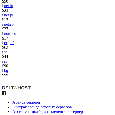
$50
i
net.in
$23
i
net.pl
$12
i
net.so
$27
i
nom.es
$17
i
org.af
$62
i
st
$44
i
rs
$90
i
bg
$99
Аренда сервера
Быстрая аренда готовых серверов
Ассистент подбора выделенного сервера