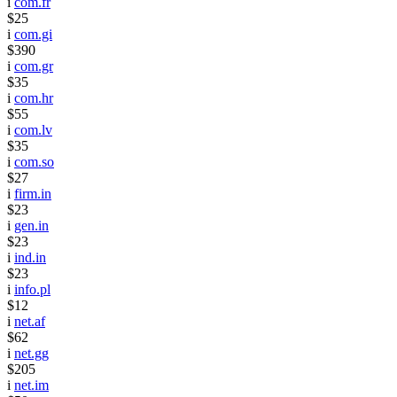
i
com.fr
$25
i
com.gi
$390
i
com.gr
$35
i
com.hr
$55
i
com.lv
$35
i
com.so
$27
i
firm.in
$23
i
gen.in
$23
i
ind.in
$23
i
info.pl
$12
i
net.af
$62
i
net.gg
$205
i
net.im