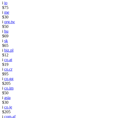
i
io
$75
i
me
$30
i
org.tw
$50
i
hu
$69
i
sk
$65
i
biz.pl
$12
i
co.at
$19
i
co.cr
$95
i
co.gg
$205
i
co.im
$50
i
asia
$30
i
co.je
$205
i
com.af