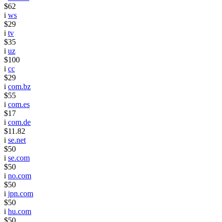
$62
i
ws
$29
i
tv
$35
i
uz
$100
i
cc
$29
i
com.bz
$55
i
com.es
$17
i
com.de
$11.82
i
se.net
$50
i
se.com
$50
i
no.com
$50
i
jpn.com
$50
i
hu.com
$50