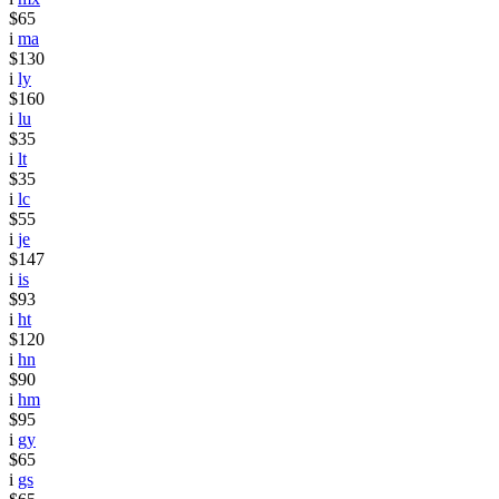
$65
i
ma
$130
i
ly
$160
i
lu
$35
i
lt
$35
i
lc
$55
i
je
$147
i
is
$93
i
ht
$120
i
hn
$90
i
hm
$95
i
gy
$65
i
gs