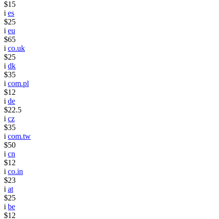
$15
i
es
$25
i
eu
$65
i
co.uk
$25
i
dk
$35
i
com.pl
$12
i
de
$22.5
i
cz
$35
i
com.tw
$50
i
cn
$12
i
co.in
$23
i
at
$25
i
be
$12