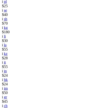
i
pl
$25
i
se
$40
i
sh
$70
i
kg
$180
i
li
$30
i
la
$55
i
kz
$28
i
it
$55
i
in
$24
i
hk
$24
i
im
$50
i
gr
$45
i
ch