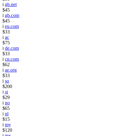
i
gb.net
$45
i
gb.com
$45
i
eu.com
$33
i
ac
$75
i
de.com
$33
i
cn.com
$62
i
ae.org
$33
i
so
$200
i
si
$29
i
no
$65
i
nl
$15
i
my
$120
i
mx