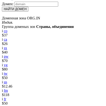
Домен:
НАЙТИ ДОМЕН
Доменная зона ORG.IN
Индия.
Группа доменых зон
Страны, объединения
i
co
$37
i
ca
$26
i
sx
$40
i
pw
$70
i
vg
$80
i
tw
$50
i
us
$12.46
i
fm
$118
i
fr
$50