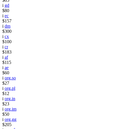
$65
i
gd
$80
i
ec
$157
i
dm
$300
i
cx
$100
i
cr
$183
i
af
$115
i
ae
$60
i
org.so
$27
i
org.pl
$12
i
org.in
$23
i
org.im
$50
i
org.gg
$205