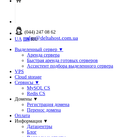
(044) 247 08 62
sales@deltahost.com.ua
UA
EN
RU
Выделенный сервер
▼
Аренда сервера
Быстрая аренда готовых серверов
Ассистент подбора выделенного сервера
VPS
Cloud storage
Сервисы
▼
MySQL CS
Redis CS
Домены
▼
Регистрация домена
Перенос домена
Оплата
Информация
▼
Датацентры
Блог