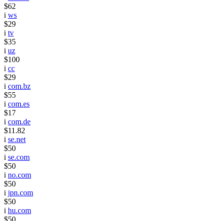
$62
i
ws
$29
i
tv
$35
i
uz
$100
i
cc
$29
i
com.bz
$55
i
com.es
$17
i
com.de
$11.82
i
se.net
$50
i
se.com
$50
i
no.com
$50
i
jpn.com
$50
i
hu.com
$50