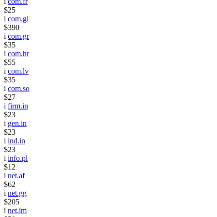
i
com.fr
$25
i
com.gi
$390
i
com.gr
$35
i
com.hr
$55
i
com.lv
$35
i
com.so
$27
i
firm.in
$23
i
gen.in
$23
i
ind.in
$23
i
info.pl
$12
i
net.af
$62
i
net.gg
$205
i
net.im