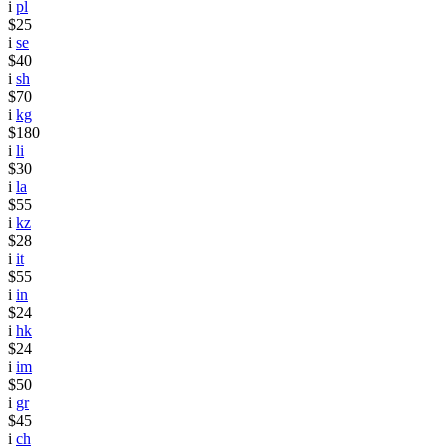
i
pl
$25
i
se
$40
i
sh
$70
i
kg
$180
i
li
$30
i
la
$55
i
kz
$28
i
it
$55
i
in
$24
i
hk
$24
i
im
$50
i
gr
$45
i
ch