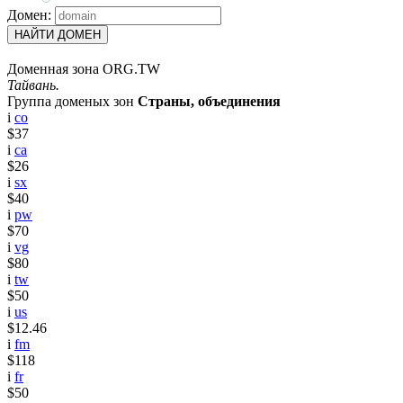
Домен:
НАЙТИ ДОМЕН
Доменная зона ORG.TW
Тайвань.
Группа доменых зон
Страны, объединения
i
co
$37
i
ca
$26
i
sx
$40
i
pw
$70
i
vg
$80
i
tw
$50
i
us
$12.46
i
fm
$118
i
fr
$50