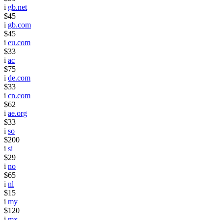
i
gb.net
$45
i
gb.com
$45
i
eu.com
$33
i
ac
$75
i
de.com
$33
i
cn.com
$62
i
ae.org
$33
i
so
$200
i
si
$29
i
no
$65
i
nl
$15
i
my
$120
i
mx