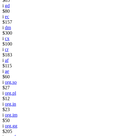
$65
i
gd
$80
i
ec
$157
i
dm
$300
i
cx
$100
i
cr
$183
i
af
$115
i
ae
$60
i
org.so
$27
i
org.pl
$12
i
org.in
$23
i
org.im
$50
i
org.gg
$205