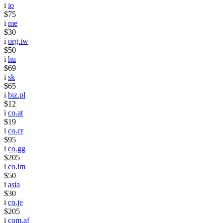
i
io
$75
i
me
$30
i
org.tw
$50
i
hu
$69
i
sk
$65
i
biz.pl
$12
i
co.at
$19
i
co.cr
$95
i
co.gg
$205
i
co.im
$50
i
asia
$30
i
co.je
$205
i
com.af