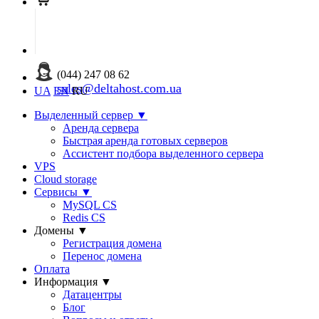
(044) 247 08 62
sales@deltahost.com.ua
UA
EN
RU
Выделенный сервер
▼
Аренда сервера
Быстрая аренда готовых серверов
Ассистент подбора выделенного сервера
VPS
Cloud storage
Сервисы
▼
MySQL CS
Redis CS
Домены
▼
Регистрация домена
Перенос домена
Оплата
Информация
▼
Датацентры
Блог