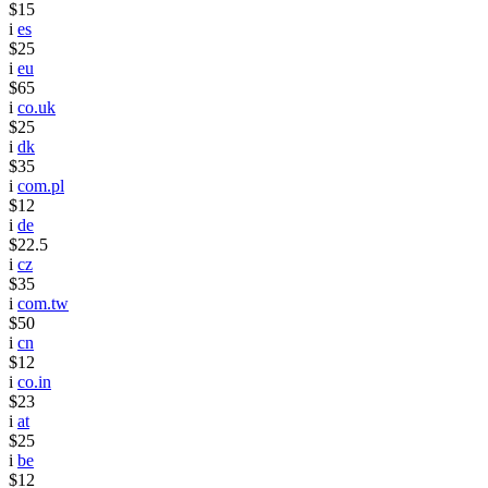
$15
i
es
$25
i
eu
$65
i
co.uk
$25
i
dk
$35
i
com.pl
$12
i
de
$22.5
i
cz
$35
i
com.tw
$50
i
cn
$12
i
co.in
$23
i
at
$25
i
be
$12