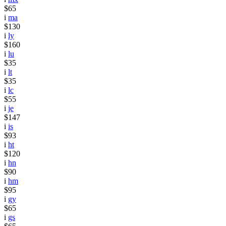
$65
i
ma
$130
i
ly
$160
i
lu
$35
i
lt
$35
i
lc
$55
i
je
$147
i
is
$93
i
ht
$120
i
hn
$90
i
hm
$95
i
gy
$65
i
gs