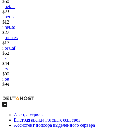
$50
i
net.in
$23
i
net.pl
$12
i
net.so
$27
i
nom.es
$17
i
org.af
$62
i
st
$44
i
rs
$90
i
bg
$99
Аренда сервера
Быстрая аренда готовых серверов
Ассистент подбора выделенного сервера