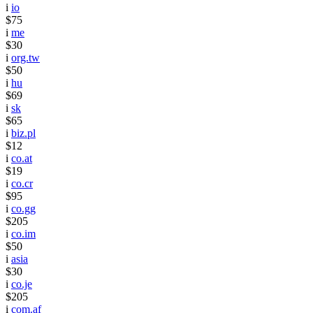
i
io
$75
i
me
$30
i
org.tw
$50
i
hu
$69
i
sk
$65
i
biz.pl
$12
i
co.at
$19
i
co.cr
$95
i
co.gg
$205
i
co.im
$50
i
asia
$30
i
co.je
$205
i
com.af