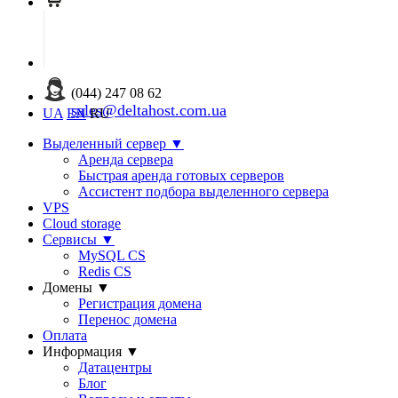
(044) 247 08 62
sales@deltahost.com.ua
UA
EN
RU
Выделенный сервер
▼
Аренда сервера
Быстрая аренда готовых серверов
Ассистент подбора выделенного сервера
VPS
Cloud storage
Сервисы
▼
MySQL CS
Redis CS
Домены
▼
Регистрация домена
Перенос домена
Оплата
Информация
▼
Датацентры
Блог