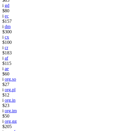
$65
i
gd
$80
i
ec
$157
i
dm
$300
i
cx
$100
i
cr
$183
i
af
$115
i
ae
$60
i
org.so
$27
i
org.pl
$12
i
org.in
$23
i
org.im
$50
i
org.gg
$205