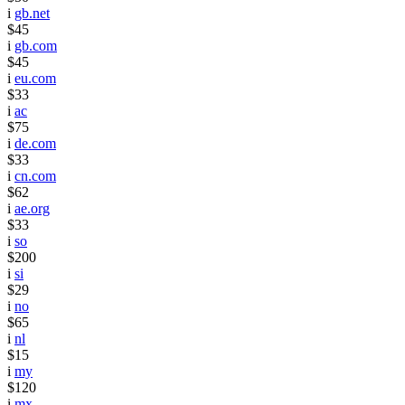
i
gb.net
$45
i
gb.com
$45
i
eu.com
$33
i
ac
$75
i
de.com
$33
i
cn.com
$62
i
ae.org
$33
i
so
$200
i
si
$29
i
no
$65
i
nl
$15
i
my
$120
i
mx