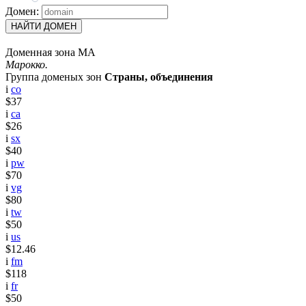
Домен:
НАЙТИ ДОМЕН
Доменная зона MA
Марокко.
Группа доменых зон
Страны, объединения
i
co
$37
i
ca
$26
i
sx
$40
i
pw
$70
i
vg
$80
i
tw
$50
i
us
$12.46
i
fm
$118
i
fr
$50