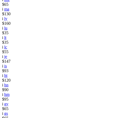
$65
i
ma
$130
i
ly
$160
i
lu
$35
i
lt
$35
i
lc
$55
i
je
$147
i
is
$93
i
ht
$120
i
hn
$90
i
hm
$95
i
gy
$65
i
gs