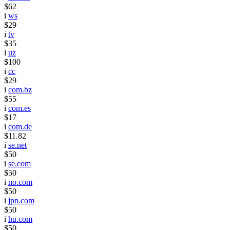
$62
i
ws
$29
i
tv
$35
i
uz
$100
i
cc
$29
i
com.bz
$55
i
com.es
$17
i
com.de
$11.82
i
se.net
$50
i
se.com
$50
i
no.com
$50
i
jpn.com
$50
i
hu.com
$50