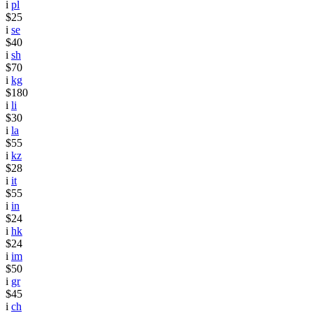
i
pl
$25
i
se
$40
i
sh
$70
i
kg
$180
i
li
$30
i
la
$55
i
kz
$28
i
it
$55
i
in
$24
i
hk
$24
i
im
$50
i
gr
$45
i
ch