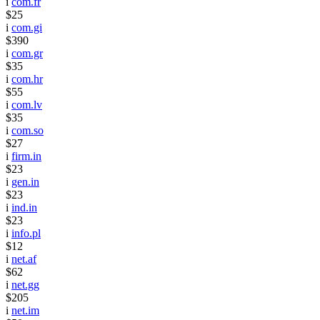
i
com.fr
$25
i
com.gi
$390
i
com.gr
$35
i
com.hr
$55
i
com.lv
$35
i
com.so
$27
i
firm.in
$23
i
gen.in
$23
i
ind.in
$23
i
info.pl
$12
i
net.af
$62
i
net.gg
$205
i
net.im