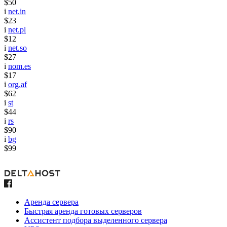
$50
i
net.in
$23
i
net.pl
$12
i
net.so
$27
i
nom.es
$17
i
org.af
$62
i
st
$44
i
rs
$90
i
bg
$99
Аренда сервера
Быстрая аренда готовых серверов
Ассистент подбора выделенного сервера