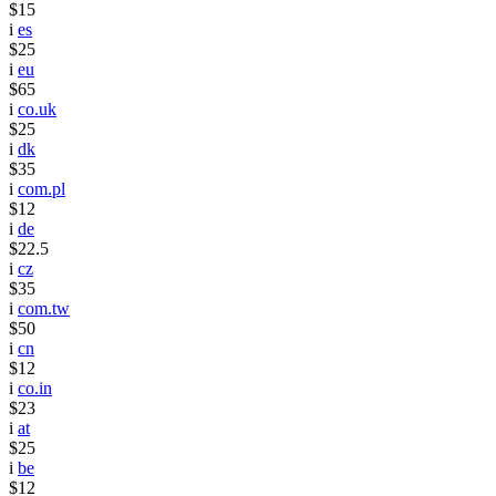
$15
i
es
$25
i
eu
$65
i
co.uk
$25
i
dk
$35
i
com.pl
$12
i
de
$22.5
i
cz
$35
i
com.tw
$50
i
cn
$12
i
co.in
$23
i
at
$25
i
be
$12