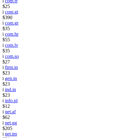
i
com.fr
$25
i
com.gi
$390
i
com.gr
$35
i
com.hr
$55
i
com.lv
$35
i
com.so
$27
i
firm.in
$23
i
gen.in
$23
i
ind.in
$23
i
info.pl
$12
i
net.af
$62
i
net.gg
$205
i
net.im