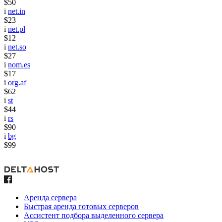
$50
i
net.in
$23
i
net.pl
$12
i
net.so
$27
i
nom.es
$17
i
org.af
$62
i
st
$44
i
rs
$90
i
bg
$99
Аренда сервера
Быстрая аренда готовых серверов
Ассистент подбора выделенного сервера