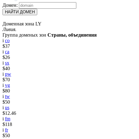
Домен:
НАЙТИ ДОМЕН
Доменная зона LY
Ливия.
Группа доменых зон
Страны, объединения
i
co
$37
i
ca
$26
i
sx
$40
i
pw
$70
i
vg
$80
i
tw
$50
i
us
$12.46
i
fm
$118
i
fr
$50