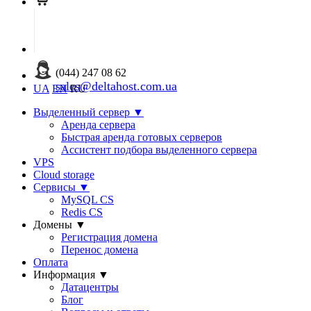
(044) 247 08 62
sales@deltahost.com.ua
UA
EN
RU
Выделенный сервер
▼
Аренда сервера
Быстрая аренда готовых серверов
Ассистент подбора выделенного сервера
VPS
Cloud storage
Сервисы
▼
MySQL CS
Redis CS
Домены
▼
Регистрация домена
Перенос домена
Оплата
Информация
▼
Датацентры
Блог