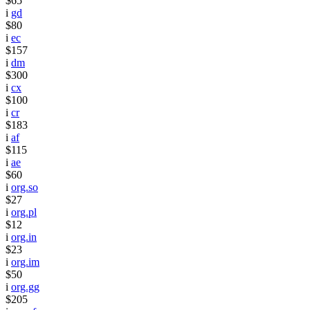
$65
i
gd
$80
i
ec
$157
i
dm
$300
i
cx
$100
i
cr
$183
i
af
$115
i
ae
$60
i
org.so
$27
i
org.pl
$12
i
org.in
$23
i
org.im
$50
i
org.gg
$205