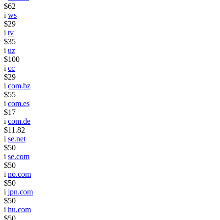
$62
i
ws
$29
i
tv
$35
i
uz
$100
i
cc
$29
i
com.bz
$55
i
com.es
$17
i
com.de
$11.82
i
se.net
$50
i
se.com
$50
i
no.com
$50
i
jpn.com
$50
i
hu.com
$50