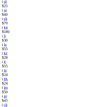
i
pl
$25
i
se
$40
i
sh
$70
i
kg
$180
i
li
$30
i
la
$55
i
kz
$28
i
it
$55
i
in
$24
i
hk
$24
i
im
$50
i
gr
$45
i
ch