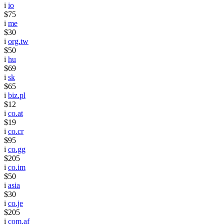
i
io
$75
i
me
$30
i
org.tw
$50
i
hu
$69
i
sk
$65
i
biz.pl
$12
i
co.at
$19
i
co.cr
$95
i
co.gg
$205
i
co.im
$50
i
asia
$30
i
co.je
$205
i
com.af