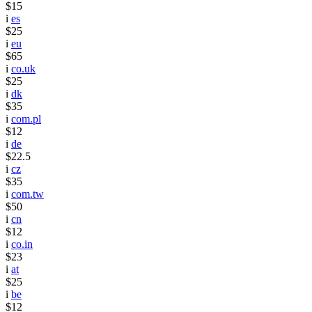
$15
i
es
$25
i
eu
$65
i
co.uk
$25
i
dk
$35
i
com.pl
$12
i
de
$22.5
i
cz
$35
i
com.tw
$50
i
cn
$12
i
co.in
$23
i
at
$25
i
be
$12