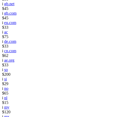
i
gb.net
$45
i
gb.com
$45
i
eu.com
$33
i
ac
$75
i
de.com
$33
i
cn.com
$62
i
ae.org
$33
i
so
$200
i
si
$29
i
no
$65
i
nl
$15
i
my
$120
i
mx