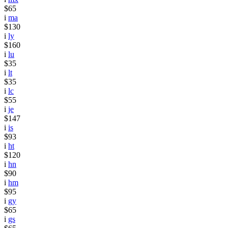
$65
i
ma
$130
i
ly
$160
i
lu
$35
i
lt
$35
i
lc
$55
i
je
$147
i
is
$93
i
ht
$120
i
hn
$90
i
hm
$95
i
gy
$65
i
gs