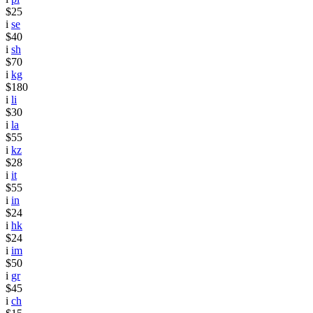
$25
i
se
$40
i
sh
$70
i
kg
$180
i
li
$30
i
la
$55
i
kz
$28
i
it
$55
i
in
$24
i
hk
$24
i
im
$50
i
gr
$45
i
ch