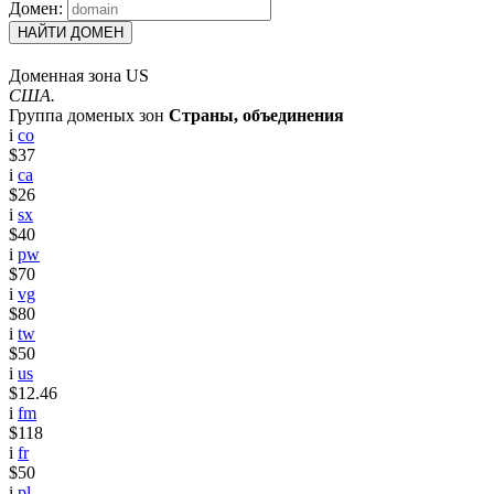
Домен:
НАЙТИ ДОМЕН
Доменная зона US
США.
Группа доменых зон
Страны, объединения
i
co
$37
i
ca
$26
i
sx
$40
i
pw
$70
i
vg
$80
i
tw
$50
i
us
$12.46
i
fm
$118
i
fr
$50
i
pl