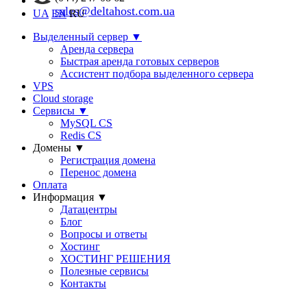
sales@deltahost.com.ua
UA
EN
RU
Выделенный сервер
▼
Аренда сервера
Быстрая аренда готовых серверов
Ассистент подбора выделенного сервера
VPS
Cloud storage
Сервисы
▼
MySQL CS
Redis CS
Домены
▼
Регистрация домена
Перенос домена
Оплата
Информация
▼
Датацентры
Блог
Вопросы и ответы
Хостинг
ХОСТИНГ РЕШЕНИЯ
Полезные сервисы
Контакты