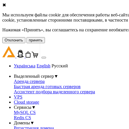
✖
Мы используем файлы cookie для обеспечения работы веб-сайт
cookie, установленные сторонними поставщиками, в частности
Нажимая «Принять», вы соглашаетесь на сохранение необязате
Oтклонить
принять
Українська
English
Русский
Выделенный сервер
▼
Аренда сервера
Быстрая аренда готовых серверов
Ассистент подбора выделенного сервера
VPS
Cloud storage
Сервисы
▼
MySQL CS
Redis CS
Домены
▼
Регистрация домена