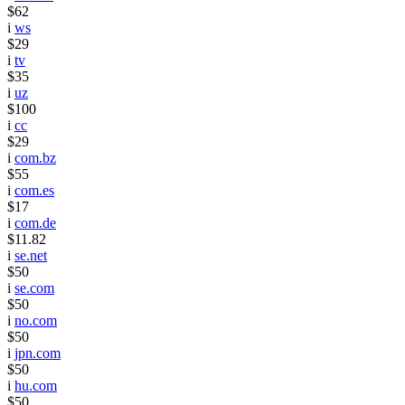
$62
i
ws
$29
i
tv
$35
i
uz
$100
i
cc
$29
i
com.bz
$55
i
com.es
$17
i
com.de
$11.82
i
se.net
$50
i
se.com
$50
i
no.com
$50
i
jpn.com
$50
i
hu.com
$50