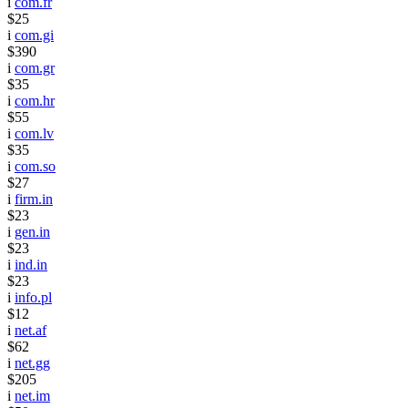
i
com.fr
$25
i
com.gi
$390
i
com.gr
$35
i
com.hr
$55
i
com.lv
$35
i
com.so
$27
i
firm.in
$23
i
gen.in
$23
i
ind.in
$23
i
info.pl
$12
i
net.af
$62
i
net.gg
$205
i
net.im