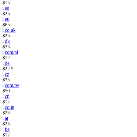
$15
i
es
$25
i
eu
$65
i
co.uk
$25
i
dk
$35
i
com.pl
$12
i
de
$22.5
i
cz
$35
i
com.tw
$50
i
cn
$12
i
co.in
$23
i
at
$25
i
be
$12