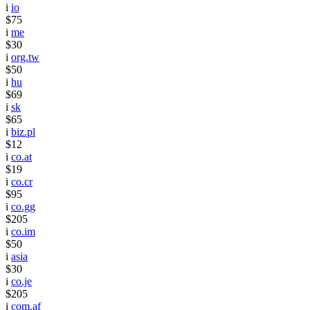
i
io
$75
i
me
$30
i
org.tw
$50
i
hu
$69
i
sk
$65
i
biz.pl
$12
i
co.at
$19
i
co.cr
$95
i
co.gg
$205
i
co.im
$50
i
asia
$30
i
co.je
$205
i
com.af