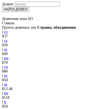
Домен:
НАЙТИ ДОМЕН
Доменная зона SO
Сомали.
Группа доменых зон
Страны, объединения
i
co
$37
i
ca
$26
i
sx
$40
i
pw
$70
i
vg
$80
i
tw
$50
i
us
$12.46
i
fm
$118
i
fr
$50