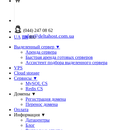
(044) 247 08 62
sales@deltahost.com.ua
UA
EN
RU
Выделенный сервер
▼
Аренда сервера
Быстрая аренда готовых серверов
Ассистент подбора выделенного сервера
VPS
Cloud storage
Сервисы
▼
MySQL CS
Redis CS
Домены
▼
Регистрация домена
Перенос домена
Оплата
Информация
▼
Датацентры
Блог