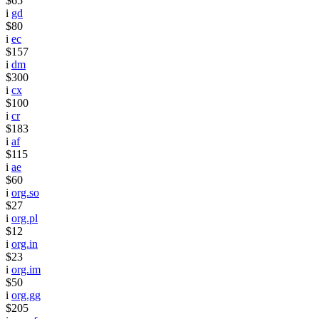
$65
i
gd
$80
i
ec
$157
i
dm
$300
i
cx
$100
i
cr
$183
i
af
$115
i
ae
$60
i
org.so
$27
i
org.pl
$12
i
org.in
$23
i
org.im
$50
i
org.gg
$205