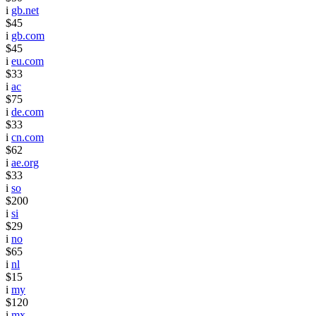
i
gb.net
$45
i
gb.com
$45
i
eu.com
$33
i
ac
$75
i
de.com
$33
i
cn.com
$62
i
ae.org
$33
i
so
$200
i
si
$29
i
no
$65
i
nl
$15
i
my
$120
i
mx