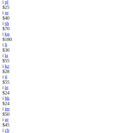
i
pl
$25
i
se
$40
i
sh
$70
i
kg
$180
i
li
$30
i
la
$55
i
kz
$28
i
it
$55
i
in
$24
i
hk
$24
i
im
$50
i
gr
$45
i
ch