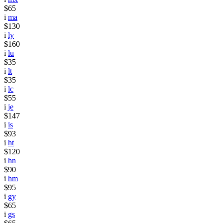
$65
i
ma
$130
i
ly
$160
i
lu
$35
i
lt
$35
i
lc
$55
i
je
$147
i
is
$93
i
ht
$120
i
hn
$90
i
hm
$95
i
gy
$65
i
gs