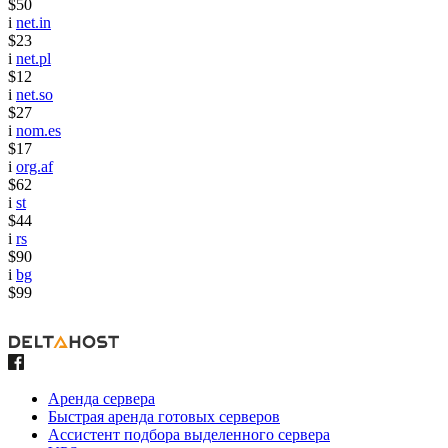
$50
i
net.in
$23
i
net.pl
$12
i
net.so
$27
i
nom.es
$17
i
org.af
$62
i
st
$44
i
rs
$90
i
bg
$99
Аренда сервера
Быстрая аренда готовых серверов
Ассистент подбора выделенного сервера