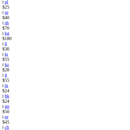
i
pl
$25
i
se
$40
i
sh
$70
i
kg
$180
i
li
$30
i
la
$55
i
kz
$28
i
it
$55
i
in
$24
i
hk
$24
i
im
$50
i
gr
$45
i
ch