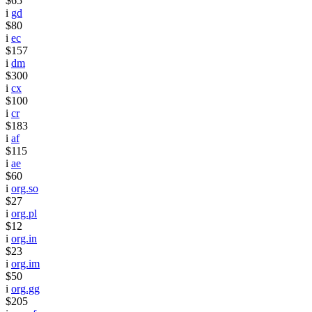
$65
i
gd
$80
i
ec
$157
i
dm
$300
i
cx
$100
i
cr
$183
i
af
$115
i
ae
$60
i
org.so
$27
i
org.pl
$12
i
org.in
$23
i
org.im
$50
i
org.gg
$205