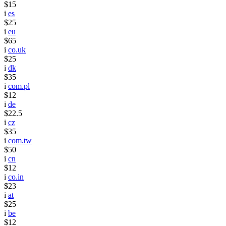
$15
i
es
$25
i
eu
$65
i
co.uk
$25
i
dk
$35
i
com.pl
$12
i
de
$22.5
i
cz
$35
i
com.tw
$50
i
cn
$12
i
co.in
$23
i
at
$25
i
be
$12