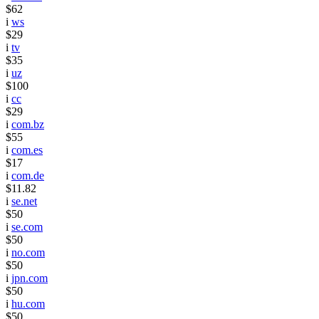
$62
i
ws
$29
i
tv
$35
i
uz
$100
i
cc
$29
i
com.bz
$55
i
com.es
$17
i
com.de
$11.82
i
se.net
$50
i
se.com
$50
i
no.com
$50
i
jpn.com
$50
i
hu.com
$50