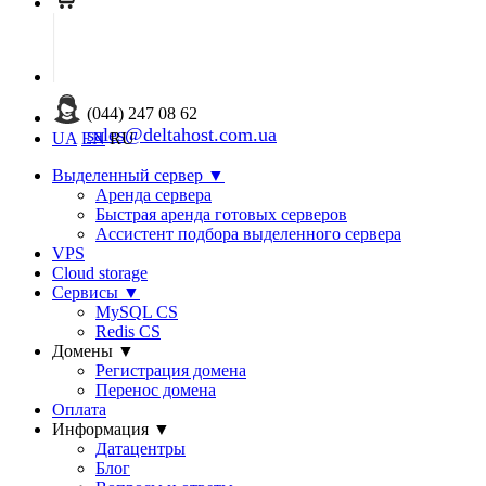
(044) 247 08 62
sales@deltahost.com.ua
UA
EN
RU
Выделенный сервер
▼
Аренда сервера
Быстрая аренда готовых серверов
Ассистент подбора выделенного сервера
VPS
Cloud storage
Сервисы
▼
MySQL CS
Redis CS
Домены
▼
Регистрация домена
Перенос домена
Оплата
Информация
▼
Датацентры
Блог