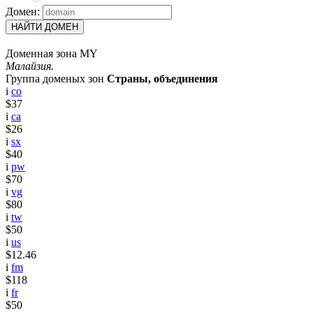
Домен:
НАЙТИ ДОМЕН
Доменная зона MY
Малайзия.
Группа доменых зон
Страны, объединения
i
co
$37
i
ca
$26
i
sx
$40
i
pw
$70
i
vg
$80
i
tw
$50
i
us
$12.46
i
fm
$118
i
fr
$50