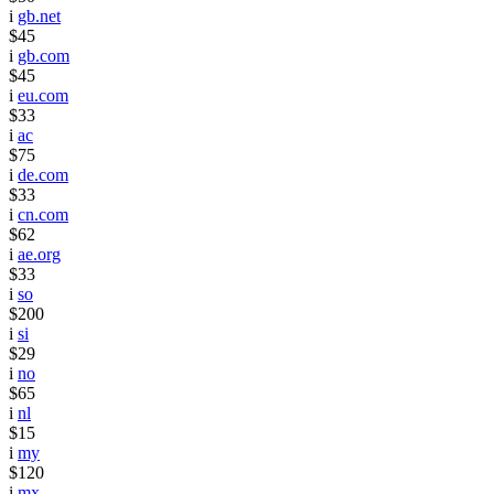
i
gb.net
$45
i
gb.com
$45
i
eu.com
$33
i
ac
$75
i
de.com
$33
i
cn.com
$62
i
ae.org
$33
i
so
$200
i
si
$29
i
no
$65
i
nl
$15
i
my
$120
i
mx