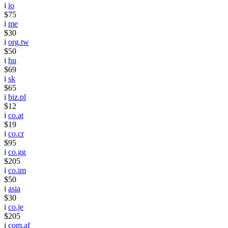
i
io
$75
i
me
$30
i
org.tw
$50
i
hu
$69
i
sk
$65
i
biz.pl
$12
i
co.at
$19
i
co.cr
$95
i
co.gg
$205
i
co.im
$50
i
asia
$30
i
co.je
$205
i
com.af