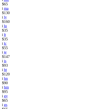
$65
i
ma
$130
i
ly
$160
i
lu
$35
i
lt
$35
i
lc
$55
i
je
$147
i
is
$93
i
ht
$120
i
hn
$90
i
hm
$95
i
gy
$65
i
gs