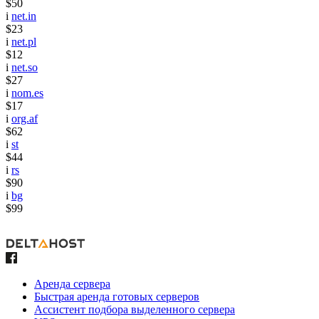
$50
i
net.in
$23
i
net.pl
$12
i
net.so
$27
i
nom.es
$17
i
org.af
$62
i
st
$44
i
rs
$90
i
bg
$99
Аренда сервера
Быстрая аренда готовых серверов
Ассистент подбора выделенного сервера