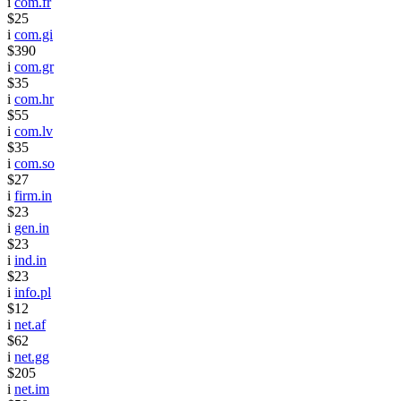
i
com.fr
$25
i
com.gi
$390
i
com.gr
$35
i
com.hr
$55
i
com.lv
$35
i
com.so
$27
i
firm.in
$23
i
gen.in
$23
i
ind.in
$23
i
info.pl
$12
i
net.af
$62
i
net.gg
$205
i
net.im