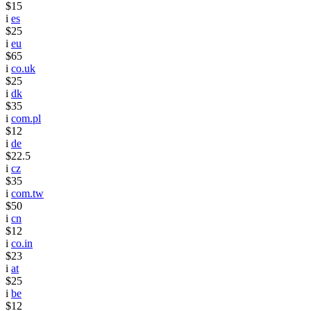
$15
i
es
$25
i
eu
$65
i
co.uk
$25
i
dk
$35
i
com.pl
$12
i
de
$22.5
i
cz
$35
i
com.tw
$50
i
cn
$12
i
co.in
$23
i
at
$25
i
be
$12