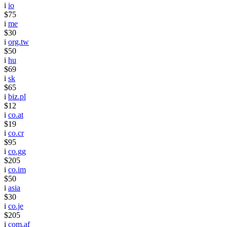
i
io
$75
i
me
$30
i
org.tw
$50
i
hu
$69
i
sk
$65
i
biz.pl
$12
i
co.at
$19
i
co.cr
$95
i
co.gg
$205
i
co.im
$50
i
asia
$30
i
co.je
$205
i
com.af