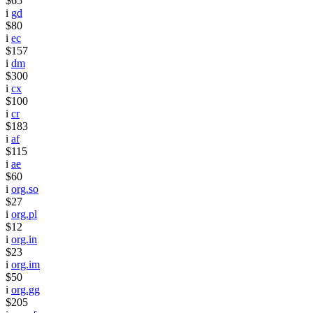
$65
i
gd
$80
i
ec
$157
i
dm
$300
i
cx
$100
i
cr
$183
i
af
$115
i
ae
$60
i
org.so
$27
i
org.pl
$12
i
org.in
$23
i
org.im
$50
i
org.gg
$205