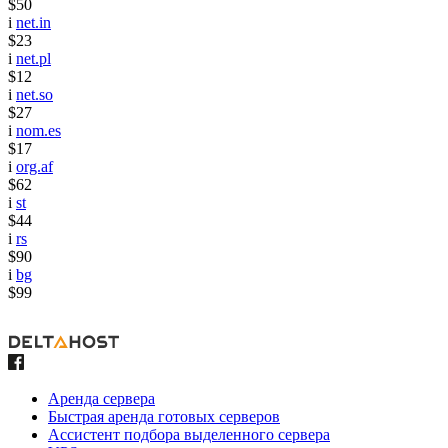
$50
i
net.in
$23
i
net.pl
$12
i
net.so
$27
i
nom.es
$17
i
org.af
$62
i
st
$44
i
rs
$90
i
bg
$99
Аренда сервера
Быстрая аренда готовых серверов
Ассистент подбора выделенного сервера