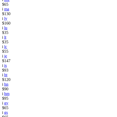
$65
i
ma
$130
i
ly
$160
i
lu
$35
i
lt
$35
i
lc
$55
i
je
$147
i
is
$93
i
ht
$120
i
hn
$90
i
hm
$95
i
gy
$65
i
gs