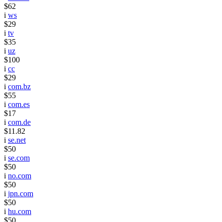
$62
i
ws
$29
i
tv
$35
i
uz
$100
i
cc
$29
i
com.bz
$55
i
com.es
$17
i
com.de
$11.82
i
se.net
$50
i
se.com
$50
i
no.com
$50
i
jpn.com
$50
i
hu.com
$50