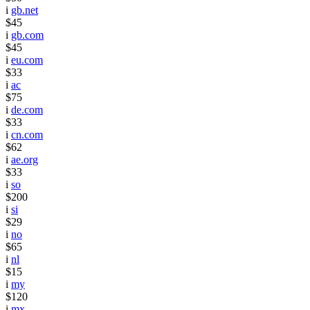
i
gb.net
$45
i
gb.com
$45
i
eu.com
$33
i
ac
$75
i
de.com
$33
i
cn.com
$62
i
ae.org
$33
i
so
$200
i
si
$29
i
no
$65
i
nl
$15
i
my
$120
i
mx