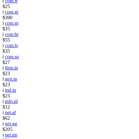
i
com.fr
$25
i
com.gi
$390
i
com.gr
$35
i
com.hr
$55
i
com.lv
$35
i
com.so
$27
i
firm.in
$23
i
gen.in
$23
i
ind.in
$23
i
info.pl
$12
i
net.af
$62
i
net.gg
$205
i
net.im