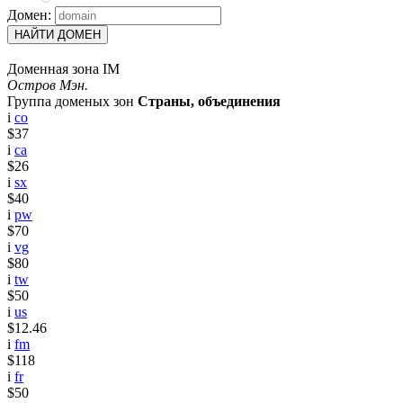
Домен:
НАЙТИ ДОМЕН
Доменная зона IM
Остров Мэн.
Группа доменых зон
Страны, объединения
i
co
$37
i
ca
$26
i
sx
$40
i
pw
$70
i
vg
$80
i
tw
$50
i
us
$12.46
i
fm
$118
i
fr
$50