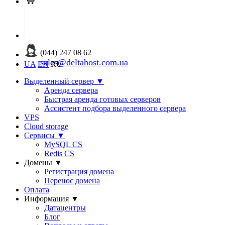
(044) 247 08 62
sales@deltahost.com.ua
UA
EN
RU
Выделенный сервер
▼
Аренда сервера
Быстрая аренда готовых серверов
Ассистент подбора выделенного сервера
VPS
Cloud storage
Сервисы
▼
MySQL CS
Redis CS
Домены
▼
Регистрация домена
Перенос домена
Оплата
Информация
▼
Датацентры
Блог