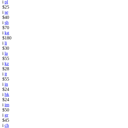
i
pl
$25
i
se
$40
i
sh
$70
i
kg
$180
i
li
$30
i
la
$55
i
kz
$28
i
it
$55
i
in
$24
i
hk
$24
i
im
$50
i
gr
$45
i
ch