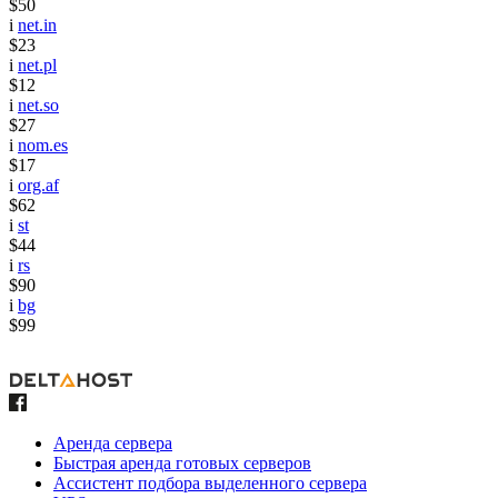
$50
i
net.in
$23
i
net.pl
$12
i
net.so
$27
i
nom.es
$17
i
org.af
$62
i
st
$44
i
rs
$90
i
bg
$99
Аренда сервера
Быстрая аренда готовых серверов
Ассистент подбора выделенного сервера