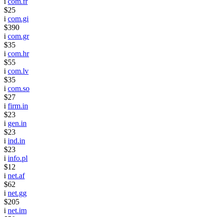
i
com.fr
$25
i
com.gi
$390
i
com.gr
$35
i
com.hr
$55
i
com.lv
$35
i
com.so
$27
i
firm.in
$23
i
gen.in
$23
i
ind.in
$23
i
info.pl
$12
i
net.af
$62
i
net.gg
$205
i
net.im