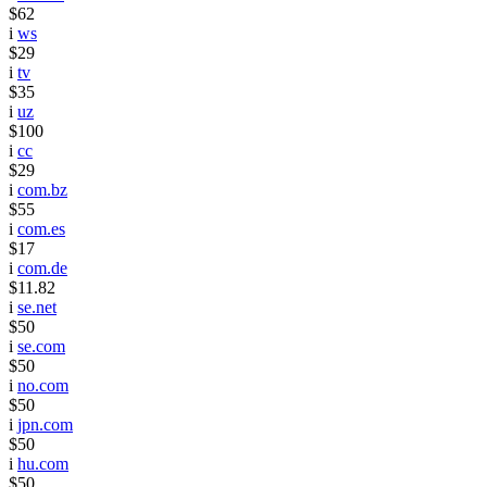
$62
i
ws
$29
i
tv
$35
i
uz
$100
i
cc
$29
i
com.bz
$55
i
com.es
$17
i
com.de
$11.82
i
se.net
$50
i
se.com
$50
i
no.com
$50
i
jpn.com
$50
i
hu.com
$50