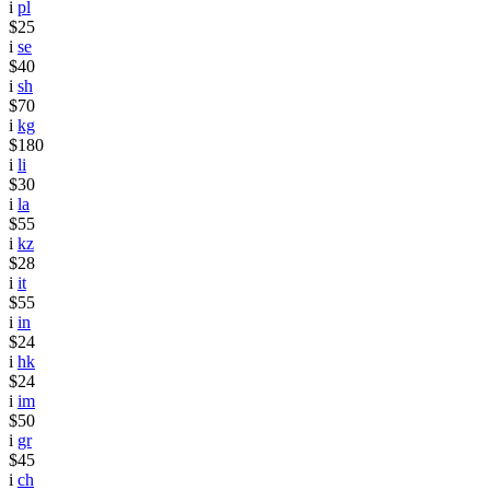
i
pl
$25
i
se
$40
i
sh
$70
i
kg
$180
i
li
$30
i
la
$55
i
kz
$28
i
it
$55
i
in
$24
i
hk
$24
i
im
$50
i
gr
$45
i
ch