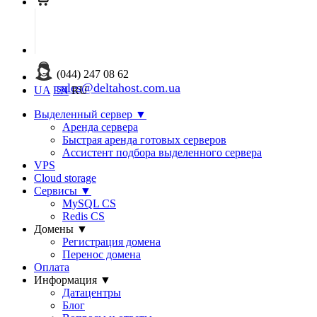
(044) 247 08 62
sales@deltahost.com.ua
UA
EN
RU
Выделенный сервер
▼
Аренда сервера
Быстрая аренда готовых серверов
Ассистент подбора выделенного сервера
VPS
Cloud storage
Сервисы
▼
MySQL CS
Redis CS
Домены
▼
Регистрация домена
Перенос домена
Оплата
Информация
▼
Датацентры
Блог