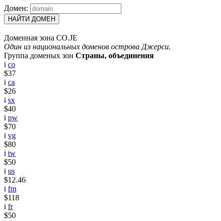
Домен:
НАЙТИ ДОМЕН
Доменная зона CO.JE
Один из национальных доменов острова Джерси.
Группа доменых зон
Страны, объединения
i
co
$37
i
ca
$26
i
sx
$40
i
pw
$70
i
vg
$80
i
tw
$50
i
us
$12.46
i
fm
$118
i
fr
$50