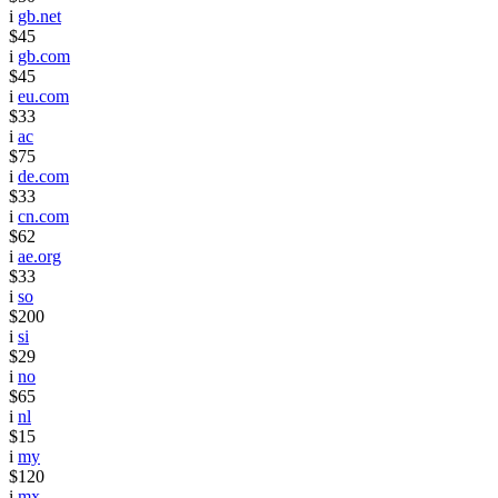
i
gb.net
$45
i
gb.com
$45
i
eu.com
$33
i
ac
$75
i
de.com
$33
i
cn.com
$62
i
ae.org
$33
i
so
$200
i
si
$29
i
no
$65
i
nl
$15
i
my
$120
i
mx