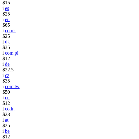
$15
i
es
$25
i
eu
$65
i
co.uk
$25
i
dk
$35
i
com.pl
$12
i
de
$22.5
i
cz
$35
i
com.tw
$50
i
cn
$12
i
co.in
$23
i
at
$25
i
be
$12