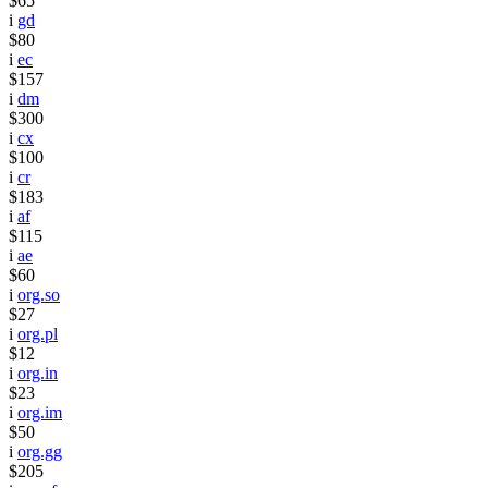
$65
i
gd
$80
i
ec
$157
i
dm
$300
i
cx
$100
i
cr
$183
i
af
$115
i
ae
$60
i
org.so
$27
i
org.pl
$12
i
org.in
$23
i
org.im
$50
i
org.gg
$205