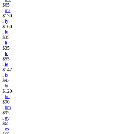
$65
i
ma
$130
i
ly
$160
i
lu
$35
i
lt
$35
i
lc
$55
i
je
$147
i
is
$93
i
ht
$120
i
hn
$90
i
hm
$95
i
gy
$65
i
gs