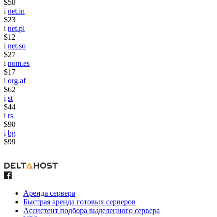
$50
i
net.in
$23
i
net.pl
$12
i
net.so
$27
i
nom.es
$17
i
org.af
$62
i
st
$44
i
rs
$90
i
bg
$99
Аренда сервера
Быстрая аренда готовых серверов
Ассистент подбора выделенного сервера