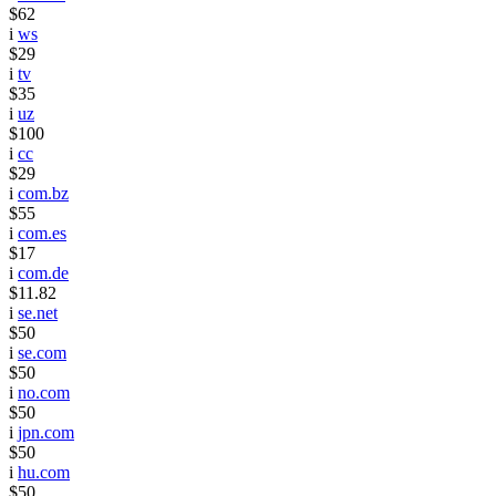
$62
i
ws
$29
i
tv
$35
i
uz
$100
i
cc
$29
i
com.bz
$55
i
com.es
$17
i
com.de
$11.82
i
se.net
$50
i
se.com
$50
i
no.com
$50
i
jpn.com
$50
i
hu.com
$50