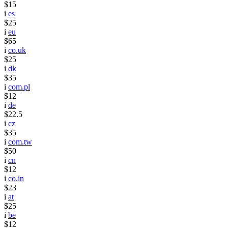
$15
i
es
$25
i
eu
$65
i
co.uk
$25
i
dk
$35
i
com.pl
$12
i
de
$22.5
i
cz
$35
i
com.tw
$50
i
cn
$12
i
co.in
$23
i
at
$25
i
be
$12