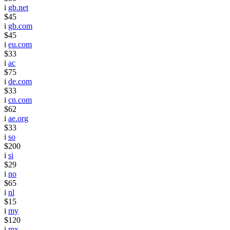
i
gb.net
$45
i
gb.com
$45
i
eu.com
$33
i
ac
$75
i
de.com
$33
i
cn.com
$62
i
ae.org
$33
i
so
$200
i
si
$29
i
no
$65
i
nl
$15
i
my
$120
i
mx