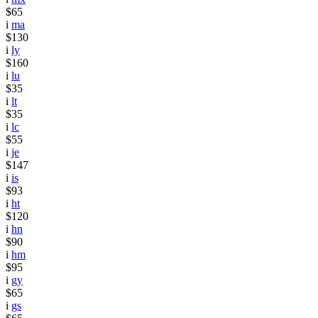
$65
i
ma
$130
i
ly
$160
i
lu
$35
i
lt
$35
i
lc
$55
i
je
$147
i
is
$93
i
ht
$120
i
hn
$90
i
hm
$95
i
gy
$65
i
gs