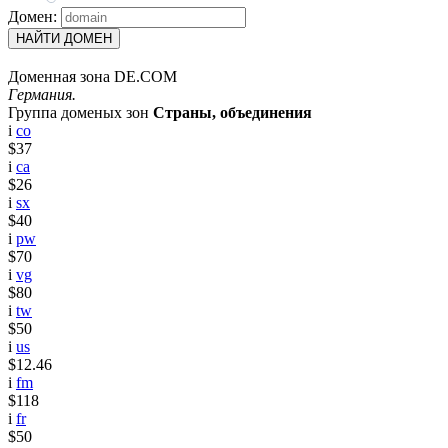
Домен:
НАЙТИ ДОМЕН
Доменная зона DE.COM
Германия.
Группа доменых зон
Страны, объединения
i
co
$37
i
ca
$26
i
sx
$40
i
pw
$70
i
vg
$80
i
tw
$50
i
us
$12.46
i
fm
$118
i
fr
$50