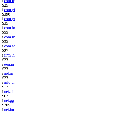
i
com.fr
$25
i
com.gi
$390
i
com.gr
$35
i
com.hr
$55
i
com.lv
$35
i
com.so
$27
i
firm.in
$23
i
gen.in
$23
i
ind.in
$23
i
info.pl
$12
i
net.af
$62
i
net.gg
$205
i
net.im