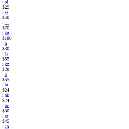
i
pl
$25
i
se
$40
i
sh
$70
i
kg
$180
i
li
$30
i
la
$55
i
kz
$28
i
it
$55
i
in
$24
i
hk
$24
i
im
$50
i
gr
$45
i
ch