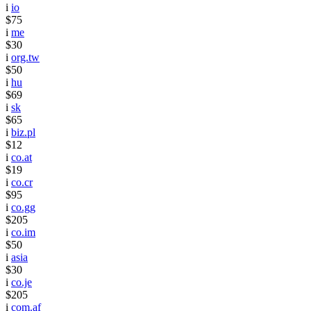
i
io
$75
i
me
$30
i
org.tw
$50
i
hu
$69
i
sk
$65
i
biz.pl
$12
i
co.at
$19
i
co.cr
$95
i
co.gg
$205
i
co.im
$50
i
asia
$30
i
co.je
$205
i
com.af