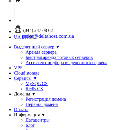
(044) 247 08 62
sales@deltahost.com.ua
UA
EN
RU
Выделенный сервер
▼
Аренда сервера
Быстрая аренда готовых серверов
Ассистент подбора выделенного сервера
VPS
Cloud storage
Сервисы
▼
MySQL CS
Redis CS
Домены
▼
Регистрация домена
Перенос домена
Оплата
Информация
▼
Датацентры
Блог