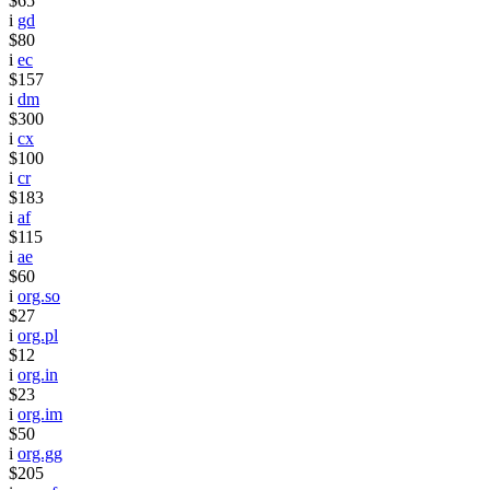
$65
i
gd
$80
i
ec
$157
i
dm
$300
i
cx
$100
i
cr
$183
i
af
$115
i
ae
$60
i
org.so
$27
i
org.pl
$12
i
org.in
$23
i
org.im
$50
i
org.gg
$205