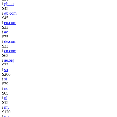
i
gb.net
$45
i
gb.com
$45
i
eu.com
$33
i
ac
$75
i
de.com
$33
i
cn.com
$62
i
ae.org
$33
i
so
$200
i
si
$29
i
no
$65
i
nl
$15
i
my
$120
i
mx