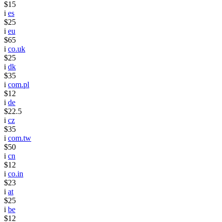
$15
i
es
$25
i
eu
$65
i
co.uk
$25
i
dk
$35
i
com.pl
$12
i
de
$22.5
i
cz
$35
i
com.tw
$50
i
cn
$12
i
co.in
$23
i
at
$25
i
be
$12