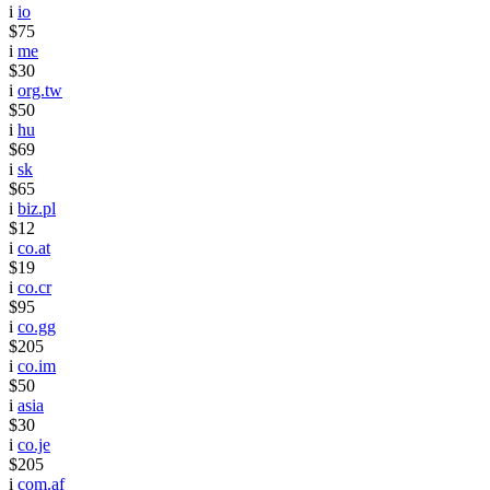
i
io
$75
i
me
$30
i
org.tw
$50
i
hu
$69
i
sk
$65
i
biz.pl
$12
i
co.at
$19
i
co.cr
$95
i
co.gg
$205
i
co.im
$50
i
asia
$30
i
co.je
$205
i
com.af