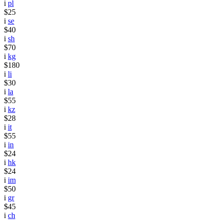
i
pl
$25
i
se
$40
i
sh
$70
i
kg
$180
i
li
$30
i
la
$55
i
kz
$28
i
it
$55
i
in
$24
i
hk
$24
i
im
$50
i
gr
$45
i
ch