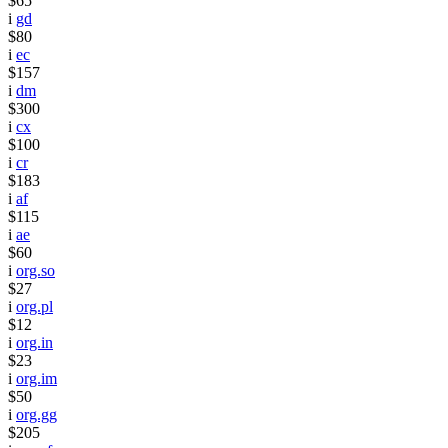
$65
i
gd
$80
i
ec
$157
i
dm
$300
i
cx
$100
i
cr
$183
i
af
$115
i
ae
$60
i
org.so
$27
i
org.pl
$12
i
org.in
$23
i
org.im
$50
i
org.gg
$205