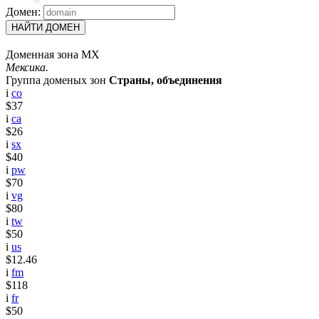
Домен:
НАЙТИ ДОМЕН
Доменная зона MX
Мексика.
Группа доменых зон
Страны, объединения
i
co
$37
i
ca
$26
i
sx
$40
i
pw
$70
i
vg
$80
i
tw
$50
i
us
$12.46
i
fm
$118
i
fr
$50