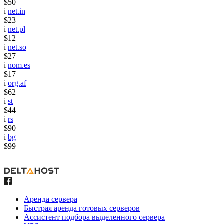
$50
i
net.in
$23
i
net.pl
$12
i
net.so
$27
i
nom.es
$17
i
org.af
$62
i
st
$44
i
rs
$90
i
bg
$99
Аренда сервера
Быстрая аренда готовых серверов
Ассистент подбора выделенного сервера