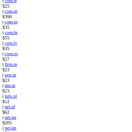
i
com.fr
$25
i
com.gi
$390
i
com.gr
$35
i
com.hr
$55
i
com.lv
$35
i
com.so
$27
i
firm.in
$23
i
gen.in
$23
i
ind.in
$23
i
info.pl
$12
i
net.af
$62
i
net.gg
$205
i
net.im