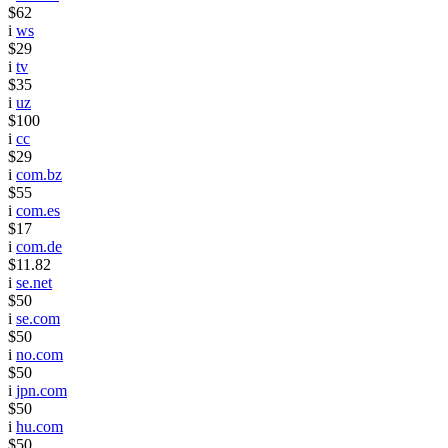
$62
i
ws
$29
i
tv
$35
i
uz
$100
i
cc
$29
i
com.bz
$55
i
com.es
$17
i
com.de
$11.82
i
se.net
$50
i
se.com
$50
i
no.com
$50
i
jpn.com
$50
i
hu.com
$50