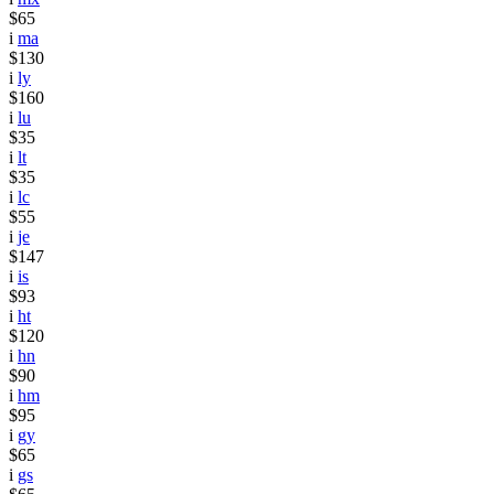
$65
i
ma
$130
i
ly
$160
i
lu
$35
i
lt
$35
i
lc
$55
i
je
$147
i
is
$93
i
ht
$120
i
hn
$90
i
hm
$95
i
gy
$65
i
gs