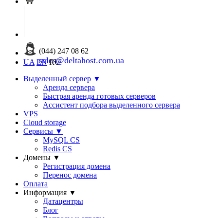
(044) 247 08 62
sales@deltahost.com.ua
UA
EN
RU
Выделенный сервер
▼
Аренда сервера
Быстрая аренда готовых серверов
Ассистент подбора выделенного сервера
VPS
Cloud storage
Сервисы
▼
MySQL CS
Redis CS
Домены
▼
Регистрация домена
Перенос домена
Оплата
Информация
▼
Датацентры
Блог