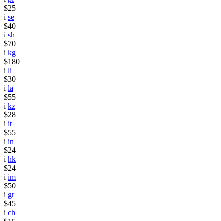
$25
i
se
$40
i
sh
$70
i
kg
$180
i
li
$30
i
la
$55
i
kz
$28
i
it
$55
i
in
$24
i
hk
$24
i
im
$50
i
gr
$45
i
ch