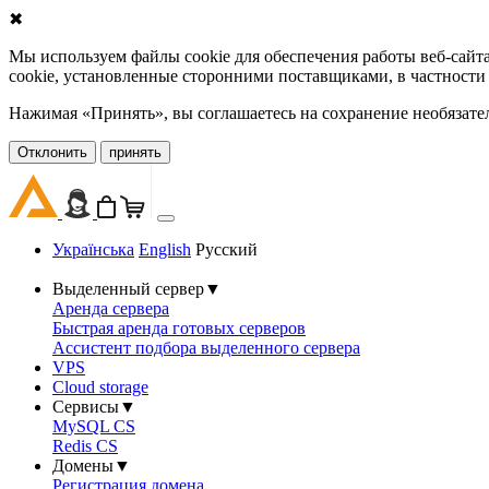
✖
Мы используем файлы cookie для обеспечения работы веб-сайт
cookie, установленные сторонними поставщиками, в частности
Нажимая «Принять», вы соглашаетесь на сохранение необязате
Oтклонить
принять
Українська
English
Русский
Выделенный сервер
▼
Аренда сервера
Быстрая аренда готовых серверов
Ассистент подбора выделенного сервера
VPS
Cloud storage
Сервисы
▼
MySQL CS
Redis CS
Домены
▼
Регистрация домена