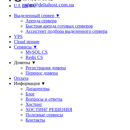
sales@deltahost.com.ua
UA
EN
RU
Выделенный сервер
▼
Аренда сервера
Быстрая аренда готовых серверов
Ассистент подбора выделенного сервера
VPS
Cloud storage
Сервисы
▼
MySQL CS
Redis CS
Домены
▼
Регистрация домена
Перенос домена
Оплата
Информация
▼
Датацентры
Блог
Вопросы и ответы
Хостинг
ХОСТИНГ РЕШЕНИЯ
Полезные сервисы
Контакты