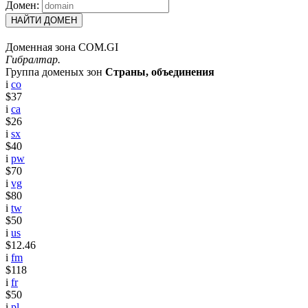
Домен:
НАЙТИ ДОМЕН
Доменная зона COM.GI
Гибралтар.
Группа доменых зон
Страны, объединения
i
co
$37
i
ca
$26
i
sx
$40
i
pw
$70
i
vg
$80
i
tw
$50
i
us
$12.46
i
fm
$118
i
fr
$50
i
pl