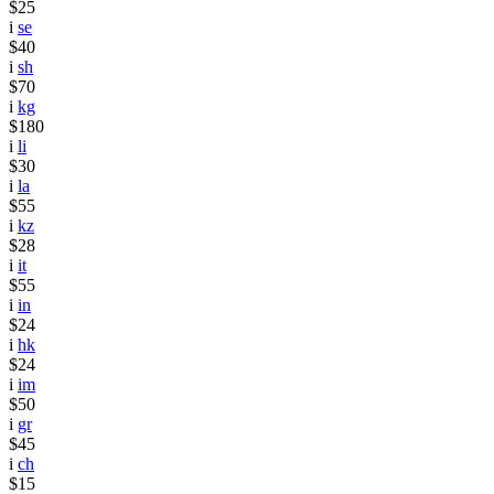
$25
i
se
$40
i
sh
$70
i
kg
$180
i
li
$30
i
la
$55
i
kz
$28
i
it
$55
i
in
$24
i
hk
$24
i
im
$50
i
gr
$45
i
ch
$15