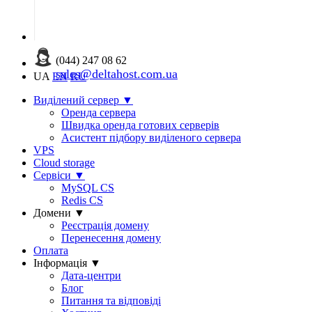
(044) 247 08 62
sales@deltahost.com.ua
UA
EN
RU
Виділений сервер
▼
Оренда сервера
Швидка оренда готових серверів
Асистент підбору виділеного сервера
VPS
Cloud storage
Сервіси
▼
MySQL CS
Redis CS
Домени
▼
Реєстрація домену
Перенесення домену
Оплата
Інформація
▼
Дата-центри
Блог
Питання та відповіді