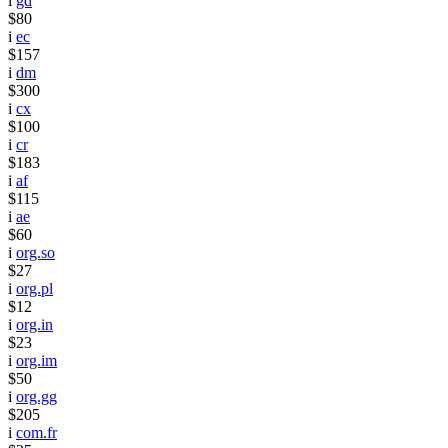
i
gd
$80
i
ec
$157
i
dm
$300
i
cx
$100
i
cr
$183
i
af
$115
i
ae
$60
i
org.so
$27
i
org.pl
$12
i
org.in
$23
i
org.im
$50
i
org.gg
$205
i
com.fr