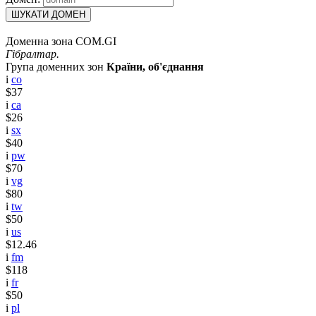
ШУКАТИ ДОМЕН
Доменна зона COM.GI
Гібралтар.
Група доменних зон
Країни, об'єднання
i
co
$37
i
ca
$26
i
sx
$40
i
pw
$70
i
vg
$80
i
tw
$50
i
us
$12.46
i
fm
$118
i
fr
$50
i
pl