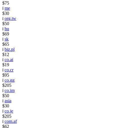
$75
i
me
$30
i
org.tw
$50
i
hu
$69
i
sk
$65
i
biz.pl
$12
i
co.at
$19
i
co.cr
$95
i
co.gg
$205
i
co.im
$50
i
asia
$30
i
co.je
$205
i
com.af
$62