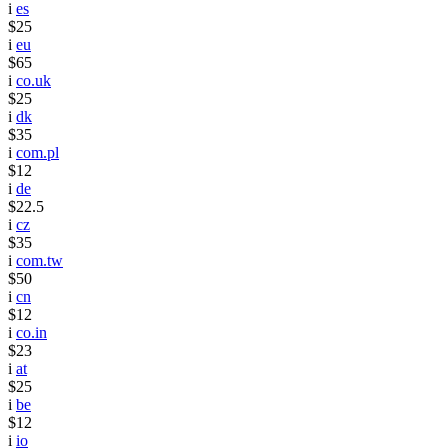
i
es
$25
i
eu
$65
i
co.uk
$25
i
dk
$35
i
com.pl
$12
i
de
$22.5
i
cz
$35
i
com.tw
$50
i
cn
$12
i
co.in
$23
i
at
$25
i
be
$12
i
io