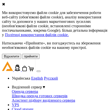
✖
Ми використовуємо файли cookie для забезпечення роботи
веб-сайту (обов'язкові файли cookie), аналізу використання
сайту та допомоги у наших маркетингових зусиллях
(необов'язкові файли cookie, встановлені сторонніми
постачальниками, зокрема Google). Більш детальна інформація
у
Політиці використання файлів cookie.
Натискаючи «Прийняти», ви погоджуєтесь на збереження
необов'язкових файлів cookie на вашому пристрої.
Відхилити
прийняти
Українська
English
Русский
Виділений сервер
▼
Оренда сервера
Швидка оренда готових серверів
Асистент підбору виділеного сервера
VPS
Cloud storage