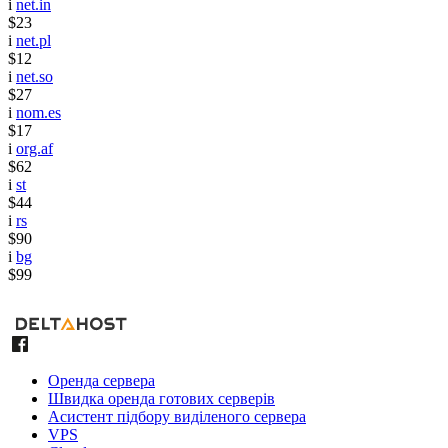
i
net.in
$23
i
net.pl
$12
i
net.so
$27
i
nom.es
$17
i
org.af
$62
i
st
$44
i
rs
$90
i
bg
$99
Оренда сервера
Швидка оренда готових серверів
Асистент підбору виділеного сервера
VPS