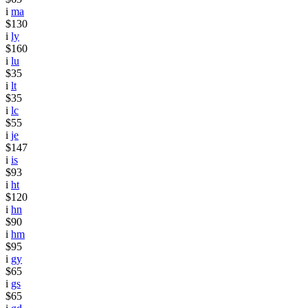
i
ma
$130
i
ly
$160
i
lu
$35
i
lt
$35
i
lc
$55
i
je
$147
i
is
$93
i
ht
$120
i
hn
$90
i
hm
$95
i
gy
$65
i
gs
$65