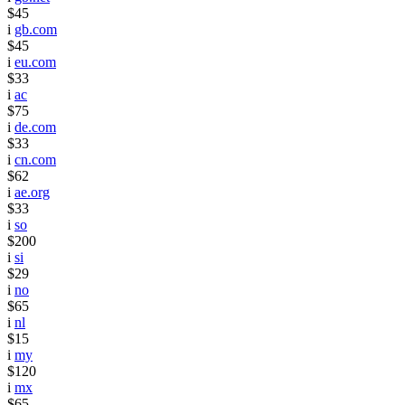
$45
i
gb.com
$45
i
eu.com
$33
i
ac
$75
i
de.com
$33
i
cn.com
$62
i
ae.org
$33
i
so
$200
i
si
$29
i
no
$65
i
nl
$15
i
my
$120
i
mx
$65