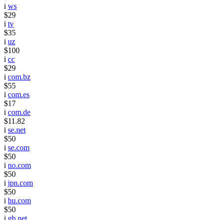
i
ws
$29
i
tv
$35
i
uz
$100
i
cc
$29
i
com.bz
$55
i
com.es
$17
i
com.de
$11.82
i
se.net
$50
i
se.com
$50
i
no.com
$50
i
jpn.com
$50
i
hu.com
$50
i
gb.net