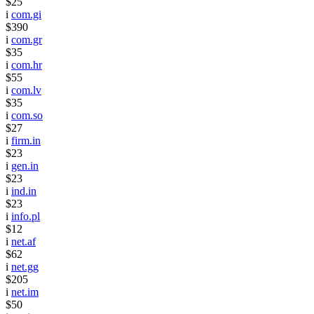
$25
i
com.gi
$390
i
com.gr
$35
i
com.hr
$55
i
com.lv
$35
i
com.so
$27
i
firm.in
$23
i
gen.in
$23
i
ind.in
$23
i
info.pl
$12
i
net.af
$62
i
net.gg
$205
i
net.im
$50