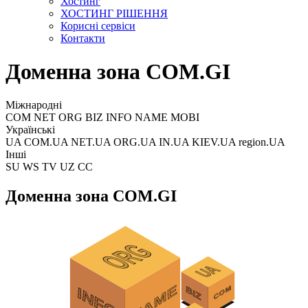
Хостинг
ХОСТИНГ РІШЕННЯ
Корисні сервіси
Контакти
Доменна зона COM.GI
Міжнародні
COM NET ORG BIZ INFO NAME MOBI
Українські
UA COM.UA NET.UA ORG.UA IN.UA KIEV.UA region.UA
Інші
SU WS TV UZ CC
Доменна зона COM.GI