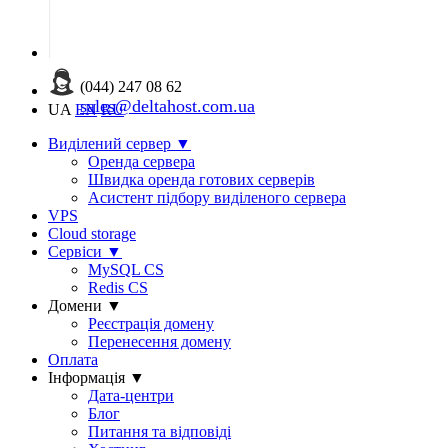
(044) 247 08 62
sales@deltahost.com.ua
UA
EN
RU
Виділений сервер
▼
Оренда сервера
Швидка оренда готових серверів
Асистент підбору виділеного сервера
VPS
Cloud storage
Сервіси
▼
MySQL CS
Redis CS
Домени
▼
Реєстрація домену
Перенесення домену
Оплата
Інформація
▼
Дата-центри
Блог
Питання та відповіді