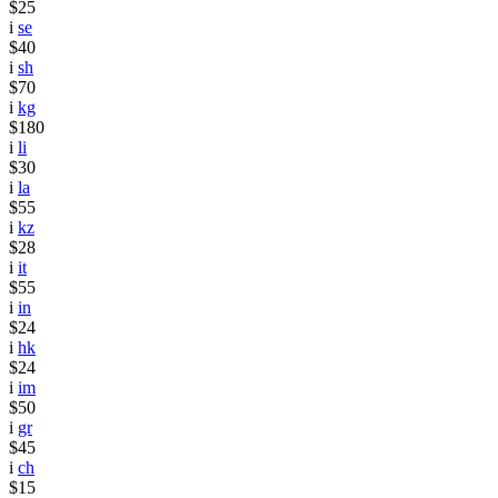
$25
i
se
$40
i
sh
$70
i
kg
$180
i
li
$30
i
la
$55
i
kz
$28
i
it
$55
i
in
$24
i
hk
$24
i
im
$50
i
gr
$45
i
ch
$15