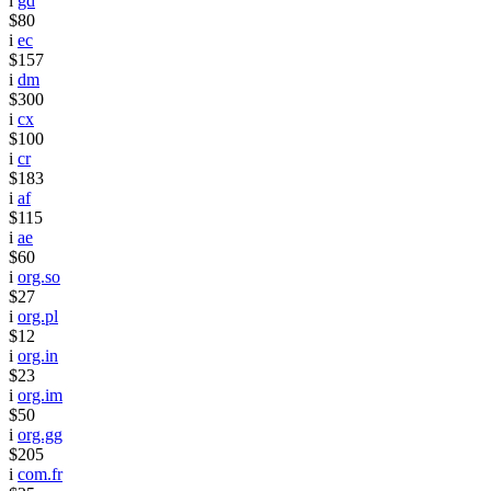
i
gd
$80
i
ec
$157
i
dm
$300
i
cx
$100
i
cr
$183
i
af
$115
i
ae
$60
i
org.so
$27
i
org.pl
$12
i
org.in
$23
i
org.im
$50
i
org.gg
$205
i
com.fr