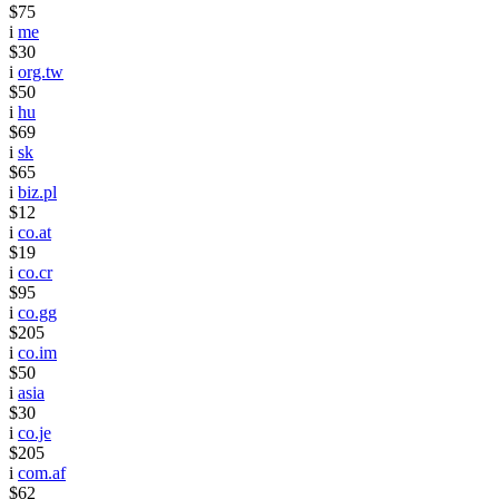
$75
i
me
$30
i
org.tw
$50
i
hu
$69
i
sk
$65
i
biz.pl
$12
i
co.at
$19
i
co.cr
$95
i
co.gg
$205
i
co.im
$50
i
asia
$30
i
co.je
$205
i
com.af
$62