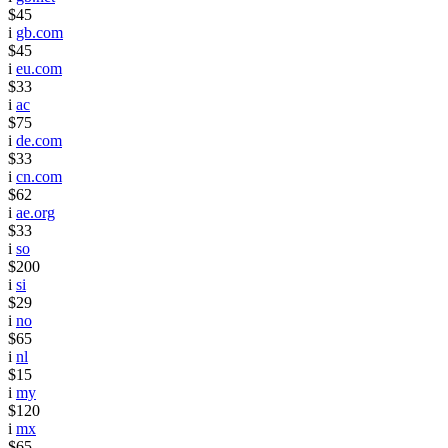
$45
i
gb.com
$45
i
eu.com
$33
i
ac
$75
i
de.com
$33
i
cn.com
$62
i
ae.org
$33
i
so
$200
i
si
$29
i
no
$65
i
nl
$15
i
my
$120
i
mx
$65