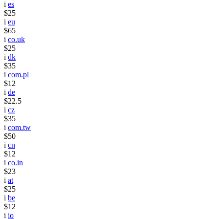
i
es
$25
i
eu
$65
i
co.uk
$25
i
dk
$35
i
com.pl
$12
i
de
$22.5
i
cz
$35
i
com.tw
$50
i
cn
$12
i
co.in
$23
i
at
$25
i
be
$12
i
io