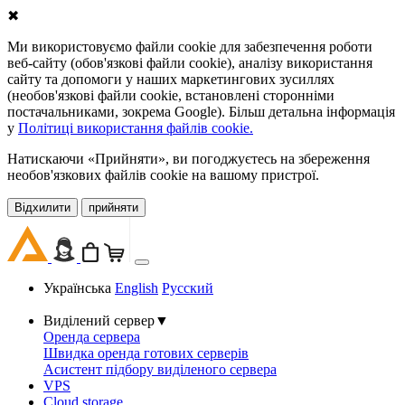
✖
Ми використовуємо файли cookie для забезпечення роботи
веб-сайту (обов'язкові файли cookie), аналізу використання
сайту та допомоги у наших маркетингових зусиллях
(необов'язкові файли cookie, встановлені сторонніми
постачальниками, зокрема Google). Більш детальна інформація
у
Політиці використання файлів cookie.
Натискаючи «Прийняти», ви погоджуєтесь на збереження
необов'язкових файлів cookie на вашому пристрої.
Відхилити
прийняти
Українська
English
Русский
Виділений сервер
▼
Оренда сервера
Швидка оренда готових серверів
Асистент підбору виділеного сервера
VPS
Cloud storage