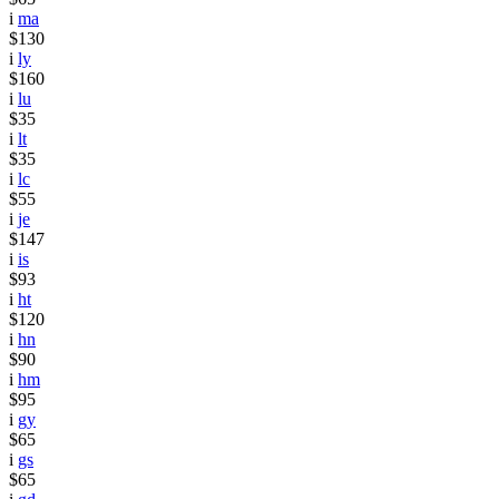
i
ma
$130
i
ly
$160
i
lu
$35
i
lt
$35
i
lc
$55
i
je
$147
i
is
$93
i
ht
$120
i
hn
$90
i
hm
$95
i
gy
$65
i
gs
$65