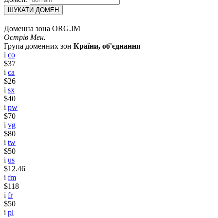
ШУКАТИ ДОМЕН
Доменна зона ORG.IM
Острів Мен.
Група доменних зон
Країни, об'єднання
i
co
$37
i
ca
$26
i
sx
$40
i
pw
$70
i
vg
$80
i
tw
$50
i
us
$12.46
i
fm
$118
i
fr
$50
i
pl