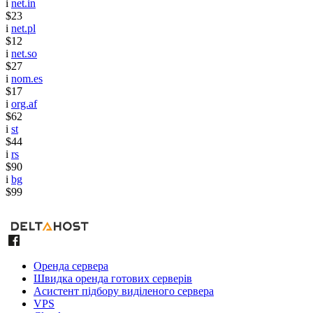
i
net.in
$23
i
net.pl
$12
i
net.so
$27
i
nom.es
$17
i
org.af
$62
i
st
$44
i
rs
$90
i
bg
$99
Оренда сервера
Швидка оренда готових серверів
Асистент підбору виділеного сервера
VPS