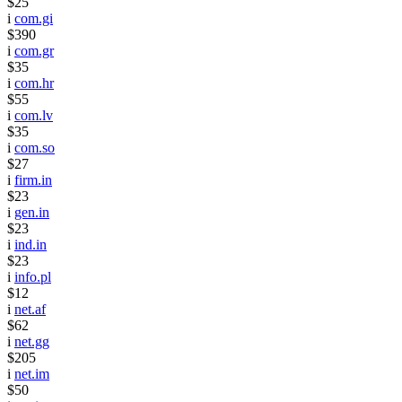
$25
i
com.gi
$390
i
com.gr
$35
i
com.hr
$55
i
com.lv
$35
i
com.so
$27
i
firm.in
$23
i
gen.in
$23
i
ind.in
$23
i
info.pl
$12
i
net.af
$62
i
net.gg
$205
i
net.im
$50