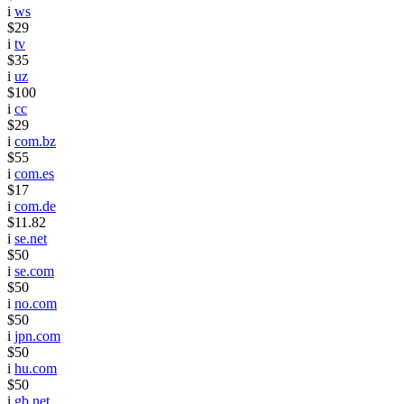
i
ws
$29
i
tv
$35
i
uz
$100
i
cc
$29
i
com.bz
$55
i
com.es
$17
i
com.de
$11.82
i
se.net
$50
i
se.com
$50
i
no.com
$50
i
jpn.com
$50
i
hu.com
$50
i
gb.net