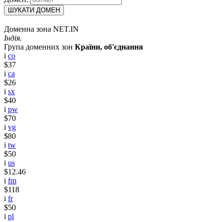
ШУКАТИ ДОМЕН
Доменна зона NET.IN
Індія.
Група доменних зон
Країни, об'єднання
i
co
$37
i
ca
$26
i
sx
$40
i
pw
$70
i
vg
$80
i
tw
$50
i
us
$12.46
i
fm
$118
i
fr
$50
i
pl