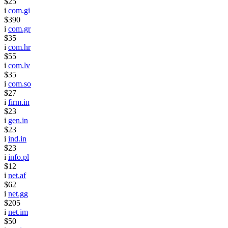
$25
i
com.gi
$390
i
com.gr
$35
i
com.hr
$55
i
com.lv
$35
i
com.so
$27
i
firm.in
$23
i
gen.in
$23
i
ind.in
$23
i
info.pl
$12
i
net.af
$62
i
net.gg
$205
i
net.im
$50