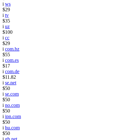
i
ws
$29
i
tv
$35
i
uz
$100
i
cc
$29
i
com.bz
$55
i
com.es
$17
i
com.de
$11.82
i
se.net
$50
i
se.com
$50
i
no.com
$50
i
jpn.com
$50
i
hu.com
$50
i
gb.net