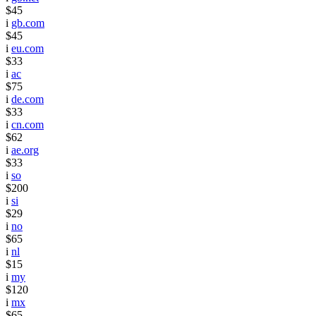
$45
i
gb.com
$45
i
eu.com
$33
i
ac
$75
i
de.com
$33
i
cn.com
$62
i
ae.org
$33
i
so
$200
i
si
$29
i
no
$65
i
nl
$15
i
my
$120
i
mx
$65