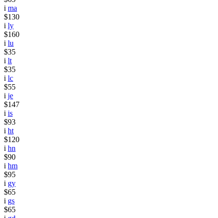
i
ma
$130
i
ly
$160
i
lu
$35
i
lt
$35
i
lc
$55
i
je
$147
i
is
$93
i
ht
$120
i
hn
$90
i
hm
$95
i
gy
$65
i
gs
$65