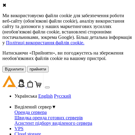
✖
Ми використовуємо файли cookie для забезпечення роботи
веб-сайту (обов'язкові файли cookie), аналізу використання
сайту та допомоги у наших маркетингових зусиллях
(необов'язкові файли cookie, встановлені сторонніми
постачальниками, зокрема Google). Більш детальна інформація
у
Політиці використання файлів cookie.
Натискаючи «Прийняти», ви погоджуєтесь на збереження
необов'язкових файлів cookie на вашому пристрої.
Відхилити
прийняти
Українська
English
Русский
Виділений сервер
▼
Оренда сервера
Швидка оренда готових серверів
Асистент підбору виділеного сервера
VPS
Cloud storage