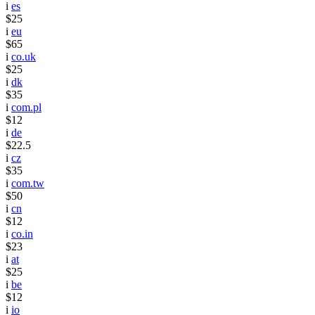
i
es
$25
i
eu
$65
i
co.uk
$25
i
dk
$35
i
com.pl
$12
i
de
$22.5
i
cz
$35
i
com.tw
$50
i
cn
$12
i
co.in
$23
i
at
$25
i
be
$12
i
io