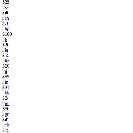
$25
i
se
$40
i
sh
$70
i
kg
$180
i
li
$30
i
la
$55
i
kz
$28
i
it
$55
i
in
$24
i
hk
$24
i
im
$50
i
gr
$45
i
ch
$15