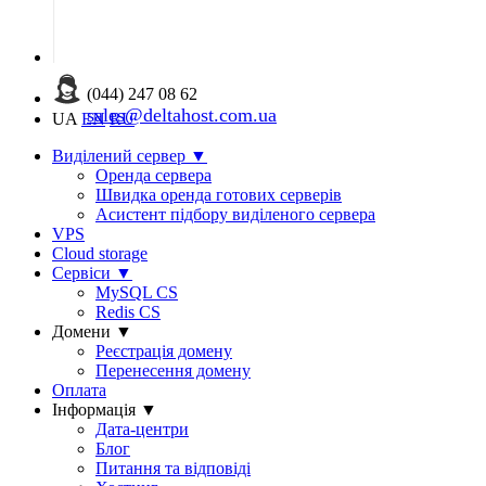
(044) 247 08 62
sales@deltahost.com.ua
UA
EN
RU
Виділений сервер
▼
Оренда сервера
Швидка оренда готових серверів
Асистент підбору виділеного сервера
VPS
Cloud storage
Сервіси
▼
MySQL CS
Redis CS
Домени
▼
Реєстрація домену
Перенесення домену
Оплата
Інформація
▼
Дата-центри
Блог
Питання та відповіді