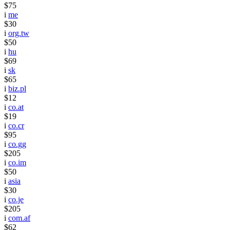
$75
i
me
$30
i
org.tw
$50
i
hu
$69
i
sk
$65
i
biz.pl
$12
i
co.at
$19
i
co.cr
$95
i
co.gg
$205
i
co.im
$50
i
asia
$30
i
co.je
$205
i
com.af
$62