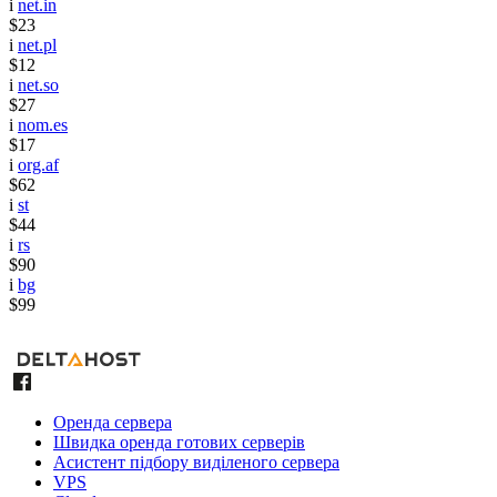
i
net.in
$23
i
net.pl
$12
i
net.so
$27
i
nom.es
$17
i
org.af
$62
i
st
$44
i
rs
$90
i
bg
$99
Оренда сервера
Швидка оренда готових серверів
Асистент підбору виділеного сервера
VPS