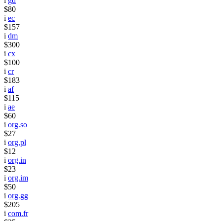
i
gd
$80
i
ec
$157
i
dm
$300
i
cx
$100
i
cr
$183
i
af
$115
i
ae
$60
i
org.so
$27
i
org.pl
$12
i
org.in
$23
i
org.im
$50
i
org.gg
$205
i
com.fr