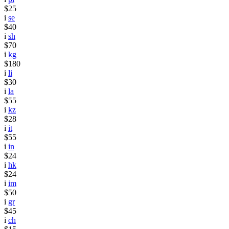
$25
i
se
$40
i
sh
$70
i
kg
$180
i
li
$30
i
la
$55
i
kz
$28
i
it
$55
i
in
$24
i
hk
$24
i
im
$50
i
gr
$45
i
ch