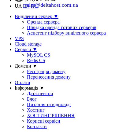
sales@deltahost.com.ua
UA
EN
RU
Виділений сервер
▼
Оренда сервера
Швидка оренда готових серверів
Асистент підбору виділеного сервера
VPS
Cloud storage
Сервіси
▼
MySQL CS
Redis CS
Домени
▼
Реєстрація домену
Перенесення домену
Оплата
Інформація
▼
Дата-центри
Блог
Питання та відповіді
Хостинг
ХОСТИНГ РІШЕННЯ
Корисні сервіси
Контакти