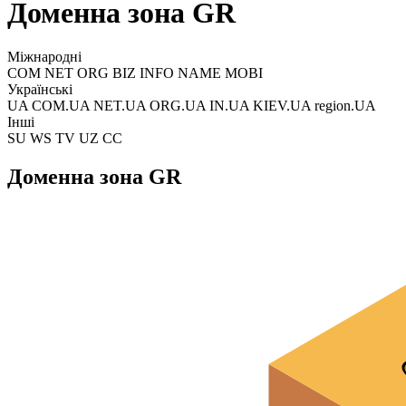
Доменна зона GR
Міжнародні
COM NET ORG BIZ INFO NAME MOBI
Українські
UA COM.UA NET.UA ORG.UA IN.UA KIEV.UA region.UA
Інші
SU WS TV UZ CC
Доменна зона GR