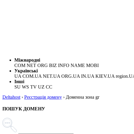
Міжнародні
COM NET ORG BIZ INFO NAME MOBI
Українські
UA COM.UA NET.UA ORG.UA IN.UA KIEV.UA region.U
Інші
SU WS TV UZ CC
Deltahost
›
Реєстрація домену
›
Доменна зона gr
ПОШУК ДОМЕНУ