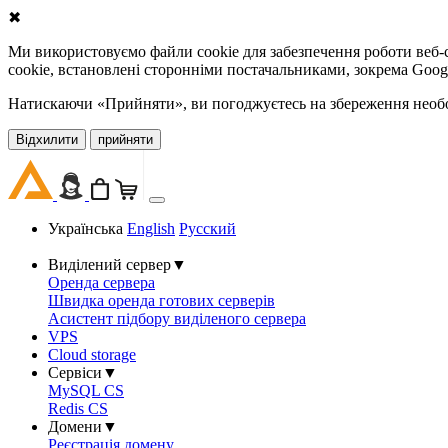
✖
Ми використовуємо файли cookie для забезпечення роботи веб-с
cookie, встановлені сторонніми постачальниками, зокрема Goog
Натискаючи «Прийняти», ви погоджуєтесь на збереження необов
Відхилити
прийняти
Українська
English
Русский
Виділений сервер
▼
Оренда сервера
Швидка оренда готових серверів
Асистент підбору виділеного сервера
VPS
Cloud storage
Сервіси
▼
MySQL CS
Redis CS
Домени
▼
Реєстрація домену