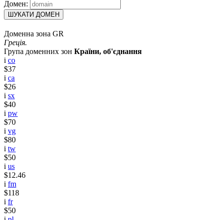
Домен:
ШУКАТИ ДОМЕН
Доменна зона GR
Греція.
Група доменних зон
Країни, об'єднання
i
co
$37
i
ca
$26
i
sx
$40
i
pw
$70
i
vg
$80
i
tw
$50
i
us
$12.46
i
fm
$118
i
fr
$50
i
pl