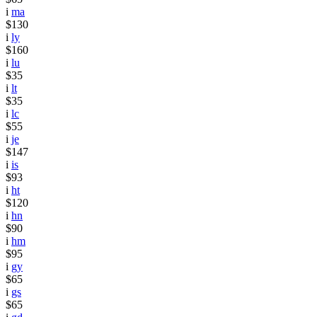
i
ma
$130
i
ly
$160
i
lu
$35
i
lt
$35
i
lc
$55
i
je
$147
i
is
$93
i
ht
$120
i
hn
$90
i
hm
$95
i
gy
$65
i
gs
$65