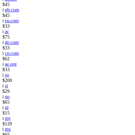
$45
i
gb.com
$45
i
eu.com
$33
i
ac
$75
i
de.com
$33
i
cn.com
$62
i
ae.org
$33
i
so
$200
i
si
$29
i
no
$65
i
nl
$15
i
my
$120
i
mx
$65