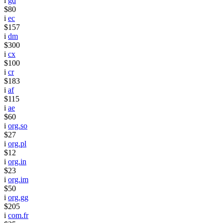
i
gd
$80
i
ec
$157
i
dm
$300
i
cx
$100
i
cr
$183
i
af
$115
i
ae
$60
i
org.so
$27
i
org.pl
$12
i
org.in
$23
i
org.im
$50
i
org.gg
$205
i
com.fr