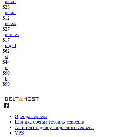
i
net.in
$23
i
net.pl
$12
i
net.so
$27
i
nom.es
$17
i
org.af
$62
i
st
$44
i
rs
$90
i
bg
$99
Оренда сервера
Швидка оренда готових серверів
Асистент підбору виділеного сервера
VPS