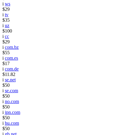
i
ws
$29
i
tv
$35
i
uz
$100
i
cc
$29
i
com.bz
$55
i
com.es
$17
i
com.de
$11.82
i
se.net
$50
i
se.com
$50
i
no.com
$50
i
jpn.com
$50
i
hu.com
$50
i
gb.net