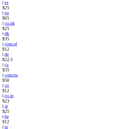
i
es
$25
i
eu
$65
i
co.uk
$25
i
dk
$35
i
com.pl
$12
i
de
$22.5
i
cz
$35
i
com.tw
$50
i
cn
$12
i
co.in
$23
i
at
$25
i
be
$12
i
io