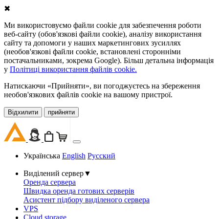
✖
Ми використовуємо файли cookie для забезпечення роботи
веб-сайту (обов'язкові файли cookie), аналізу використання
сайту та допомоги у наших маркетингових зусиллях
(необов'язкові файли cookie, встановлені сторонніми
постачальниками, зокрема Google). Більш детальна інформація
у
Політиці використання файлів cookie.
Натискаючи «Прийняти», ви погоджуєтесь на збереження
необов'язкових файлів cookie на вашому пристрої.
Відхилити
прийняти
Українська
English
Русский
Виділений сервер
▼
Оренда сервера
Швидка оренда готових серверів
Асистент підбору виділеного сервера
VPS
Cloud storage