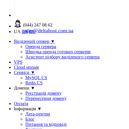
(044) 247 08 62
sales@deltahost.com.ua
UA
EN
RU
Виділений сервер
▼
Оренда сервера
Швидка оренда готових серверів
Асистент підбору виділеного сервера
VPS
Cloud storage
Сервіси
▼
MySQL CS
Redis CS
Домени
▼
Реєстрація домену
Перенесення домену
Оплата
Інформація
▼
Дата-центри
Блог
Питання та відповіді