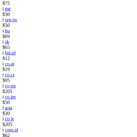
$75
i
me
$30
i
org.tw
$50
i
hu
$69
i
sk
$65
i
biz.pl
$12
i
co.at
$19
i
co.cr
$95
i
co.gg
$205
i
co.im
$50
i
asia
$30
i
co.je
$205
i
com.af
$62