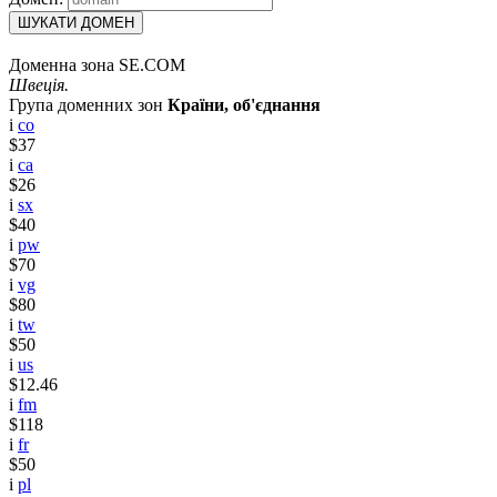
ШУКАТИ ДОМЕН
Доменна зона SE.COM
Швеція.
Група доменних зон
Країни, об'єднання
i
co
$37
i
ca
$26
i
sx
$40
i
pw
$70
i
vg
$80
i
tw
$50
i
us
$12.46
i
fm
$118
i
fr
$50
i
pl