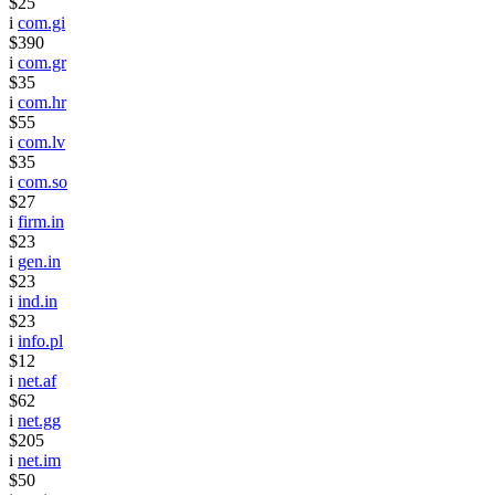
$25
i
com.gi
$390
i
com.gr
$35
i
com.hr
$55
i
com.lv
$35
i
com.so
$27
i
firm.in
$23
i
gen.in
$23
i
ind.in
$23
i
info.pl
$12
i
net.af
$62
i
net.gg
$205
i
net.im
$50