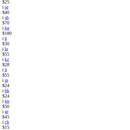
$25
i
se
$40
i
sh
$70
i
kg
$180
i
li
$30
i
la
$55
i
kz
$28
i
it
$55
i
in
$24
i
hk
$24
i
im
$50
i
gr
$45
i
ch
$15