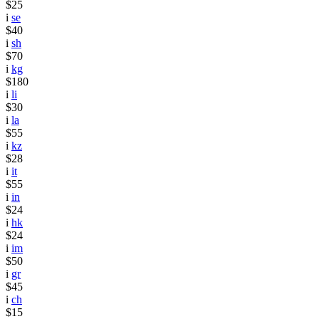
$25
i
se
$40
i
sh
$70
i
kg
$180
i
li
$30
i
la
$55
i
kz
$28
i
it
$55
i
in
$24
i
hk
$24
i
im
$50
i
gr
$45
i
ch
$15