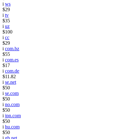
i
ws
$29
i
tv
$35
i
uz
$100
i
cc
$29
i
com.bz
$55
i
com.es
$17
i
com.de
$11.82
i
se.net
$50
i
se.com
$50
i
no.com
$50
i
jpn.com
$50
i
hu.com
$50
i
gb.net