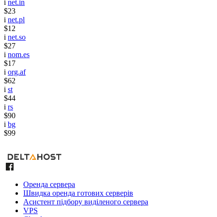
i
net.in
$23
i
net.pl
$12
i
net.so
$27
i
nom.es
$17
i
org.af
$62
i
st
$44
i
rs
$90
i
bg
$99
Оренда сервера
Швидка оренда готових серверів
Асистент підбору виділеного сервера
VPS