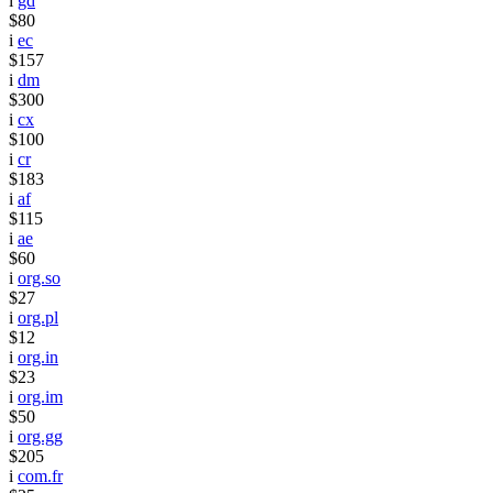
i
gd
$80
i
ec
$157
i
dm
$300
i
cx
$100
i
cr
$183
i
af
$115
i
ae
$60
i
org.so
$27
i
org.pl
$12
i
org.in
$23
i
org.im
$50
i
org.gg
$205
i
com.fr