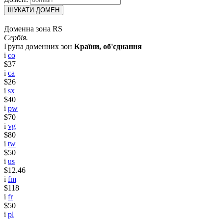
ШУКАТИ ДОМЕН
Доменна зона RS
Сербія.
Група доменних зон
Країни, об'єднання
i
co
$37
i
ca
$26
i
sx
$40
i
pw
$70
i
vg
$80
i
tw
$50
i
us
$12.46
i
fm
$118
i
fr
$50
i
pl