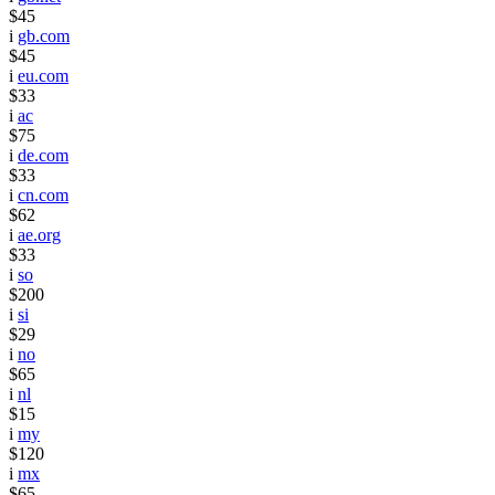
$45
i
gb.com
$45
i
eu.com
$33
i
ac
$75
i
de.com
$33
i
cn.com
$62
i
ae.org
$33
i
so
$200
i
si
$29
i
no
$65
i
nl
$15
i
my
$120
i
mx
$65