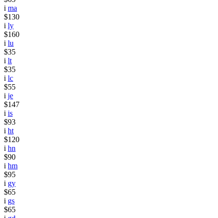
i
ma
$130
i
ly
$160
i
lu
$35
i
lt
$35
i
lc
$55
i
je
$147
i
is
$93
i
ht
$120
i
hn
$90
i
hm
$95
i
gy
$65
i
gs
$65