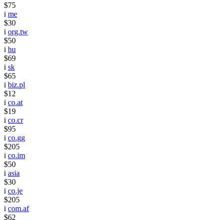
$75
i
me
$30
i
org.tw
$50
i
hu
$69
i
sk
$65
i
biz.pl
$12
i
co.at
$19
i
co.cr
$95
i
co.gg
$205
i
co.im
$50
i
asia
$30
i
co.je
$205
i
com.af
$62