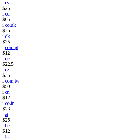
i
es
$25
i
eu
$65
i
co.uk
$25
i
dk
$35
i
com.pl
$12
i
de
$22.5
i
cz
$35
i
com.tw
$50
i
cn
$12
i
co.in
$23
i
at
$25
i
be
$12
i
io