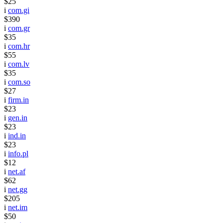
$25
i
com.gi
$390
i
com.gr
$35
i
com.hr
$55
i
com.lv
$35
i
com.so
$27
i
firm.in
$23
i
gen.in
$23
i
ind.in
$23
i
info.pl
$12
i
net.af
$62
i
net.gg
$205
i
net.im
$50