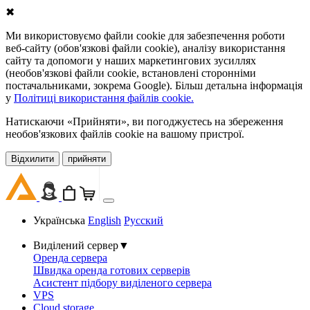
✖
Ми використовуємо файли cookie для забезпечення роботи
веб-сайту (обов'язкові файли cookie), аналізу використання
сайту та допомоги у наших маркетингових зусиллях
(необов'язкові файли cookie, встановлені сторонніми
постачальниками, зокрема Google). Більш детальна інформація
у
Політиці використання файлів cookie.
Натискаючи «Прийняти», ви погоджуєтесь на збереження
необов'язкових файлів cookie на вашому пристрої.
Відхилити
прийняти
Українська
English
Русский
Виділений сервер
▼
Оренда сервера
Швидка оренда готових серверів
Асистент підбору виділеного сервера
VPS
Cloud storage