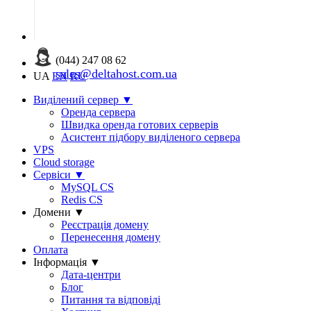
(044) 247 08 62
sales@deltahost.com.ua
UA
EN
RU
Виділений сервер
▼
Оренда сервера
Швидка оренда готових серверів
Асистент підбору виділеного сервера
VPS
Cloud storage
Сервіси
▼
MySQL CS
Redis CS
Домени
▼
Реєстрація домену
Перенесення домену
Оплата
Інформація
▼
Дата-центри
Блог
Питання та відповіді