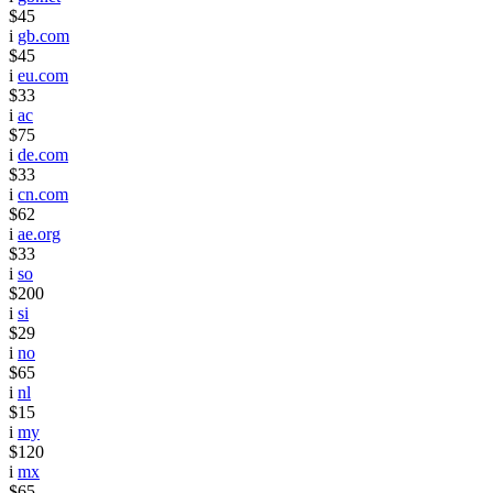
$45
i
gb.com
$45
i
eu.com
$33
i
ac
$75
i
de.com
$33
i
cn.com
$62
i
ae.org
$33
i
so
$200
i
si
$29
i
no
$65
i
nl
$15
i
my
$120
i
mx
$65