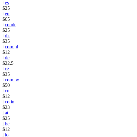
i
es
$25
i
eu
$65
i
co.uk
$25
i
dk
$35
i
com.pl
$12
i
de
$22.5
i
cz
$35
i
com.tw
$50
i
cn
$12
i
co.in
$23
i
at
$25
i
be
$12
i
io