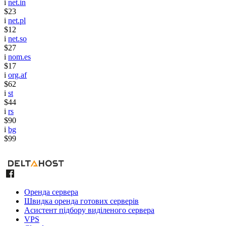
i
net.in
$23
i
net.pl
$12
i
net.so
$27
i
nom.es
$17
i
org.af
$62
i
st
$44
i
rs
$90
i
bg
$99
Оренда сервера
Швидка оренда готових серверів
Асистент підбору виділеного сервера
VPS