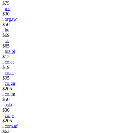
$75
i
me
$30
i
org.tw
$50
i
hu
$69
i
sk
$65
i
biz.pl
$12
i
co.at
$19
i
co.cr
$95
i
co.gg
$205
i
co.im
$50
i
asia
$30
i
co.je
$205
i
com.af
$62