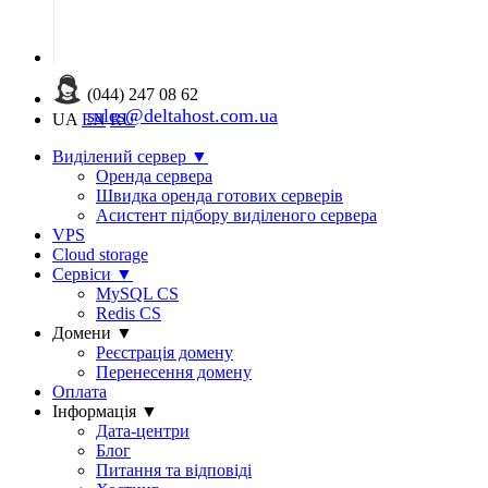
(044) 247 08 62
sales@deltahost.com.ua
UA
EN
RU
Виділений сервер
▼
Оренда сервера
Швидка оренда готових серверів
Асистент підбору виділеного сервера
VPS
Cloud storage
Сервіси
▼
MySQL CS
Redis CS
Домени
▼
Реєстрація домену
Перенесення домену
Оплата
Інформація
▼
Дата-центри
Блог
Питання та відповіді