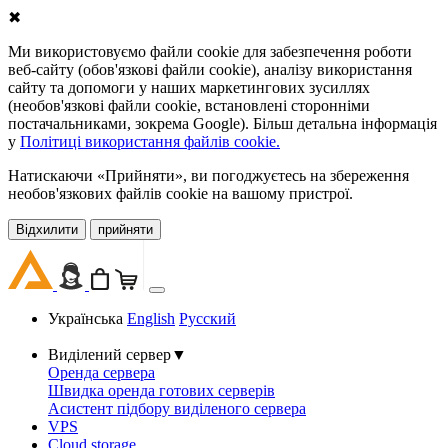
✖
Ми використовуємо файли cookie для забезпечення роботи
веб-сайту (обов'язкові файли cookie), аналізу використання
сайту та допомоги у наших маркетингових зусиллях
(необов'язкові файли cookie, встановлені сторонніми
постачальниками, зокрема Google). Більш детальна інформація
у
Політиці використання файлів cookie.
Натискаючи «Прийняти», ви погоджуєтесь на збереження
необов'язкових файлів cookie на вашому пристрої.
Відхилити
прийняти
Українська
English
Русский
Виділений сервер
▼
Оренда сервера
Швидка оренда готових серверів
Асистент підбору виділеного сервера
VPS
Cloud storage