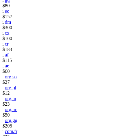
i
gd
$80
i
ec
$157
i
dm
$300
i
cx
$100
i
cr
$183
i
af
$115
i
ae
$60
i
org.so
$27
i
org.pl
$12
i
org.in
$23
i
org.im
$50
i
org.gg
$205
i
com.fr