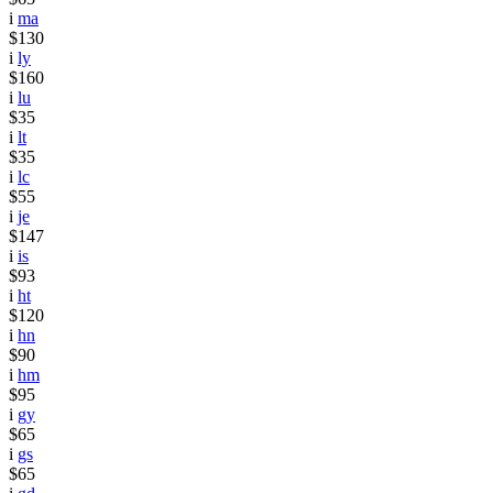
i
ma
$130
i
ly
$160
i
lu
$35
i
lt
$35
i
lc
$55
i
je
$147
i
is
$93
i
ht
$120
i
hn
$90
i
hm
$95
i
gy
$65
i
gs
$65