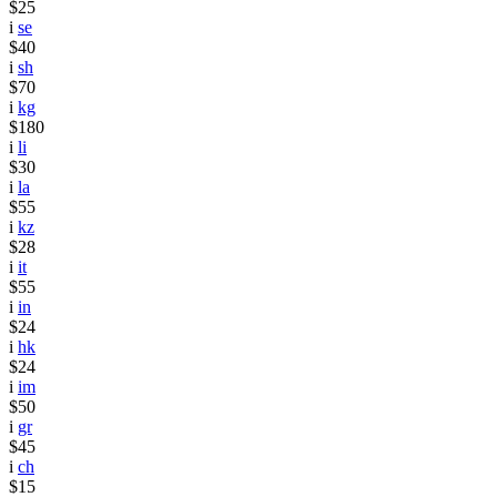
$25
i
se
$40
i
sh
$70
i
kg
$180
i
li
$30
i
la
$55
i
kz
$28
i
it
$55
i
in
$24
i
hk
$24
i
im
$50
i
gr
$45
i
ch
$15