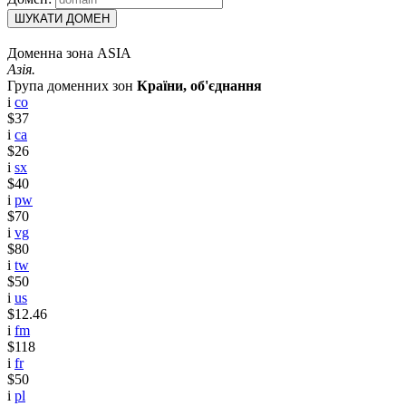
ШУКАТИ ДОМЕН
Доменна зона ASIA
Азія.
Група доменних зон
Країни, об'єднання
i
co
$37
i
ca
$26
i
sx
$40
i
pw
$70
i
vg
$80
i
tw
$50
i
us
$12.46
i
fm
$118
i
fr
$50
i
pl