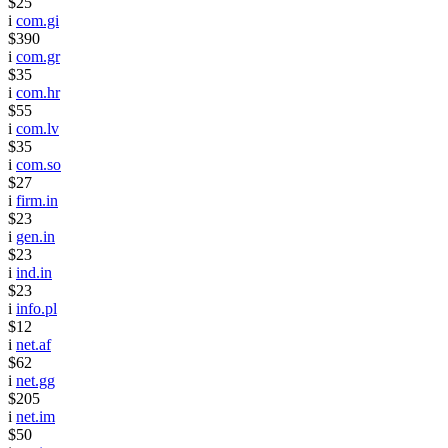
$25
i
com.gi
$390
i
com.gr
$35
i
com.hr
$55
i
com.lv
$35
i
com.so
$27
i
firm.in
$23
i
gen.in
$23
i
ind.in
$23
i
info.pl
$12
i
net.af
$62
i
net.gg
$205
i
net.im
$50