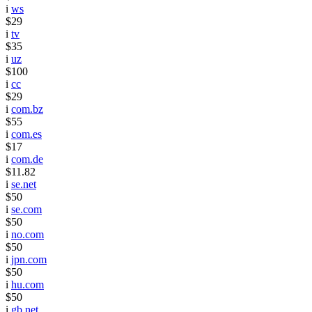
i
ws
$29
i
tv
$35
i
uz
$100
i
cc
$29
i
com.bz
$55
i
com.es
$17
i
com.de
$11.82
i
se.net
$50
i
se.com
$50
i
no.com
$50
i
jpn.com
$50
i
hu.com
$50
i
gb.net