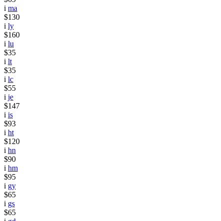
i
ma
$130
i
ly
$160
i
lu
$35
i
lt
$35
i
lc
$55
i
je
$147
i
is
$93
i
ht
$120
i
hn
$90
i
hm
$95
i
gy
$65
i
gs
$65