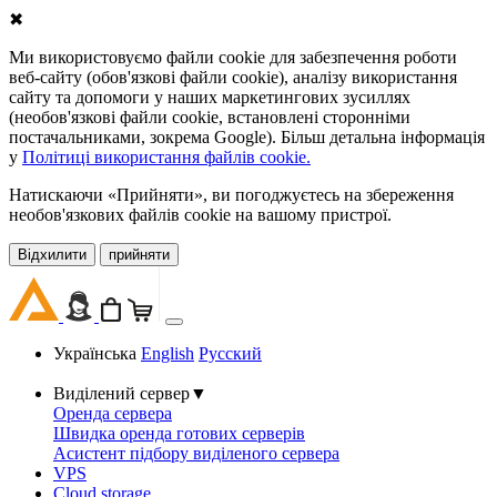
✖
Ми використовуємо файли cookie для забезпечення роботи
веб-сайту (обов'язкові файли cookie), аналізу використання
сайту та допомоги у наших маркетингових зусиллях
(необов'язкові файли cookie, встановлені сторонніми
постачальниками, зокрема Google). Більш детальна інформація
у
Політиці використання файлів cookie.
Натискаючи «Прийняти», ви погоджуєтесь на збереження
необов'язкових файлів cookie на вашому пристрої.
Відхилити
прийняти
Українська
English
Русский
Виділений сервер
▼
Оренда сервера
Швидка оренда готових серверів
Асистент підбору виділеного сервера
VPS
Cloud storage