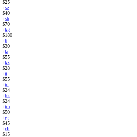
$25
i
se
$40
i
sh
$70
i
kg
$180
i
li
$30
i
la
$55
i
kz
$28
i
it
$55
i
in
$24
i
hk
$24
i
im
$50
i
gr
$45
i
ch
$15