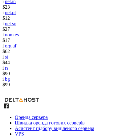
i
net.in
$23
i
net.pl
$12
i
net.so
$27
i
nom.es
$17
i
org.af
$62
i
st
$44
i
rs
$90
i
bg
$99
Оренда сервера
Швидка оренда готових серверів
Асистент підбору виділеного сервера
VPS