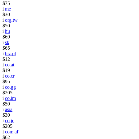
$75
i
me
$30
i
org.tw
$50
i
hu
$69
i
sk
$65
i
biz.pl
$12
i
co.at
$19
i
co.cr
$95
i
co.gg
$205
i
co.im
$50
i
asia
$30
i
co.je
$205
i
com.af
$62