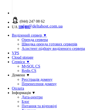
(044) 247 08 62
sales@deltahost.com.ua
UA
EN
RU
Виділений сервер
▼
Оренда сервера
Швидка оренда готових серверів
Асистент підбору виділеного сервера
VPS
Cloud storage
Сервіси
▼
MySQL CS
Redis CS
Домени
▼
Реєстрація домену
Перенесення домену
Оплата
Інформація
▼
Дата-центри
Блог
Питання та відповіді