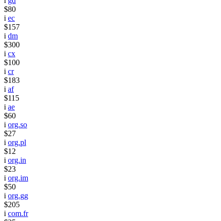
i
gd
$80
i
ec
$157
i
dm
$300
i
cx
$100
i
cr
$183
i
af
$115
i
ae
$60
i
org.so
$27
i
org.pl
$12
i
org.in
$23
i
org.im
$50
i
org.gg
$205
i
com.fr