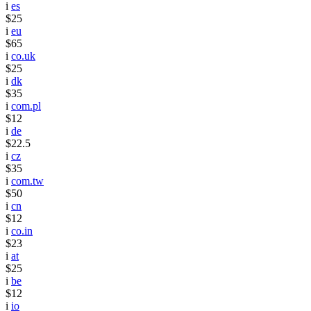
i
es
$25
i
eu
$65
i
co.uk
$25
i
dk
$35
i
com.pl
$12
i
de
$22.5
i
cz
$35
i
com.tw
$50
i
cn
$12
i
co.in
$23
i
at
$25
i
be
$12
i
io