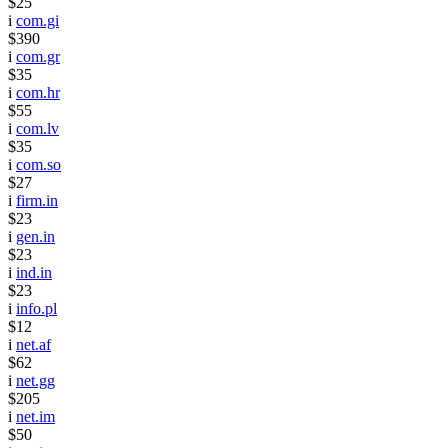
$25
i
com.gi
$390
i
com.gr
$35
i
com.hr
$55
i
com.lv
$35
i
com.so
$27
i
firm.in
$23
i
gen.in
$23
i
ind.in
$23
i
info.pl
$12
i
net.af
$62
i
net.gg
$205
i
net.im
$50