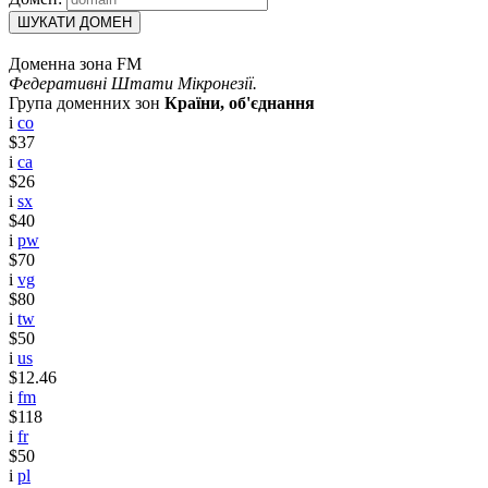
ШУКАТИ ДОМЕН
Доменна зона FM
Федеративні Штати Мікронезії.
Група доменних зон
Країни, об'єднання
i
co
$37
i
ca
$26
i
sx
$40
i
pw
$70
i
vg
$80
i
tw
$50
i
us
$12.46
i
fm
$118
i
fr
$50
i
pl