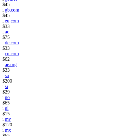
$45
i
gb.com
$45
i
eu.com
$33
i
ac
$75
i
de.com
$33
i
cn.com
$62
i
ae.org
$33
i
so
$200
i
si
$29
i
no
$65
i
nl
$15
i
my
$120
i
mx
$65