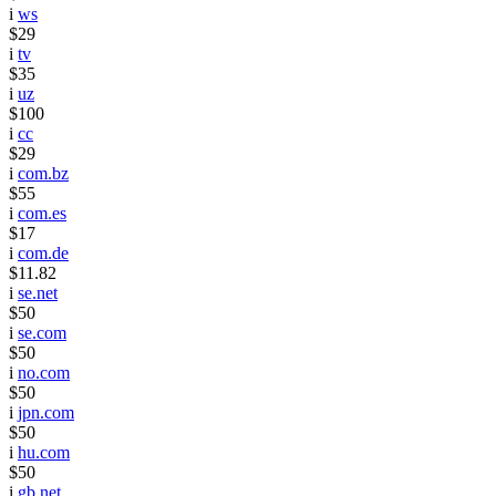
i
ws
$29
i
tv
$35
i
uz
$100
i
cc
$29
i
com.bz
$55
i
com.es
$17
i
com.de
$11.82
i
se.net
$50
i
se.com
$50
i
no.com
$50
i
jpn.com
$50
i
hu.com
$50
i
gb.net