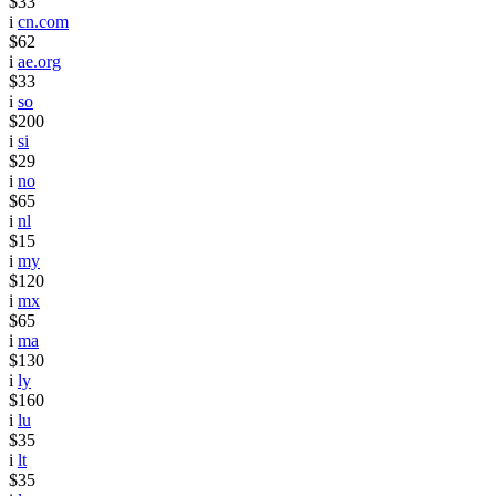
$33
i
cn.com
$62
i
ae.org
$33
i
so
$200
i
si
$29
i
no
$65
i
nl
$15
i
my
$120
i
mx
$65
i
ma
$130
i
ly
$160
i
lu
$35
i
lt
$35