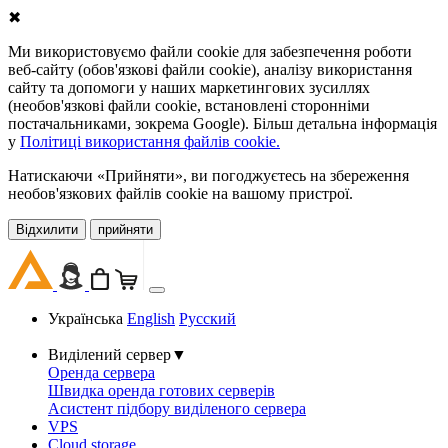
✖
Ми використовуємо файли cookie для забезпечення роботи
веб-сайту (обов'язкові файли cookie), аналізу використання
сайту та допомоги у наших маркетингових зусиллях
(необов'язкові файли cookie, встановлені сторонніми
постачальниками, зокрема Google). Більш детальна інформація
у
Політиці використання файлів cookie.
Натискаючи «Прийняти», ви погоджуєтесь на збереження
необов'язкових файлів cookie на вашому пристрої.
Відхилити
прийняти
Українська
English
Русский
Виділений сервер
▼
Оренда сервера
Швидка оренда готових серверів
Асистент підбору виділеного сервера
VPS
Cloud storage