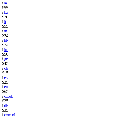
i
la
$55
i
kz
$28
i
it
$55
i
in
$24
i
hk
$24
i
im
$50
i
gr
$45
i
ch
$15
i
es
$25
i
eu
$65
i
co.uk
$25
i
dk
$35
i
com.pl