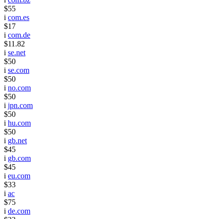
$55
i
com.es
$17
i
com.de
$11.82
i
se.net
$50
i
se.com
$50
i
no.com
$50
i
jpn.com
$50
i
hu.com
$50
i
gb.net
$45
i
gb.com
$45
i
eu.com
$33
i
ac
$75
i
de.com