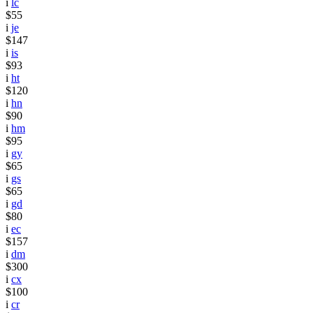
i
lc
$55
i
je
$147
i
is
$93
i
ht
$120
i
hn
$90
i
hm
$95
i
gy
$65
i
gs
$65
i
gd
$80
i
ec
$157
i
dm
$300
i
cx
$100
i
cr