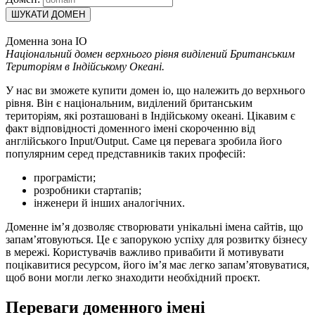
ШУКАТИ ДОМЕН
Доменна зона IO
Національний домен верхнього рівня виділений Британським
Територіям в Індійському Океані.
У нас ви зможете купити домен io, що належить до верхнього
рівня. Він є національним, виділений британським
територіям, які розташовані в Індійському океані. Цікавим є
факт відповідності доменного імені скороченню від
англійського Input/Output. Саме ця перевага зробила його
популярним серед представників таких професій:
програмісти;
розробники стартапів;
інженери й інших аналогічних.
Доменне ім’я дозволяє створювати унікальні імена сайтів, що
запам’ятовуються. Це є запорукою успіху для розвитку бізнесу
в мережі. Користувачів важливо привабити й мотивувати
поцікавитися ресурсом, його ім’я має легко запам’ятовуватися,
щоб вони могли легко знаходити необхідний проєкт.
Переваги доменного імені