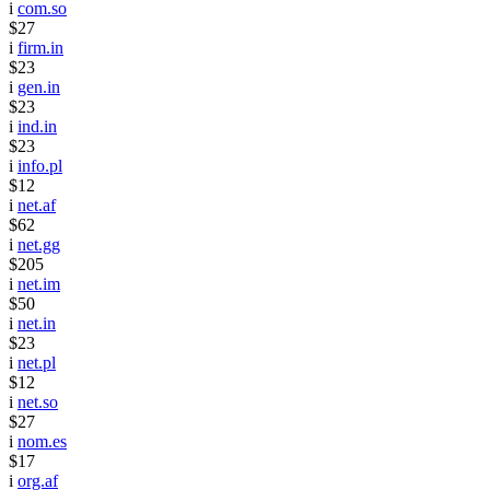
i
com.so
$27
i
firm.in
$23
i
gen.in
$23
i
ind.in
$23
i
info.pl
$12
i
net.af
$62
i
net.gg
$205
i
net.im
$50
i
net.in
$23
i
net.pl
$12
i
net.so
$27
i
nom.es
$17
i
org.af