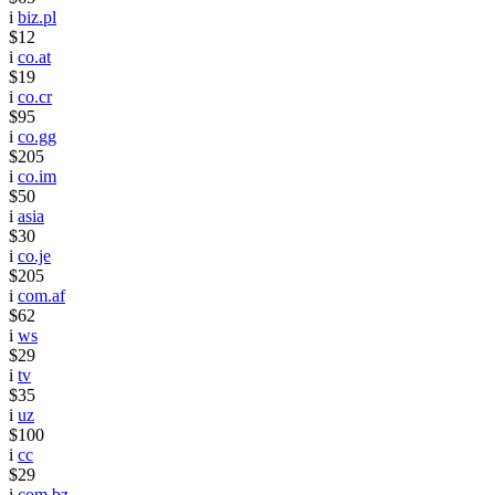
i
biz.pl
$12
i
co.at
$19
i
co.cr
$95
i
co.gg
$205
i
co.im
$50
i
asia
$30
i
co.je
$205
i
com.af
$62
i
ws
$29
i
tv
$35
i
uz
$100
i
cc
$29
i
com.bz