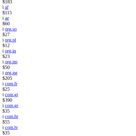
$183
i
af
$115
i
ae
$60
i
org.so
$27
i
org.pl
$12
i
org.in
$23
i
org.im
$50
i
org.gg
$205
i
com.fr
$25
i
com.gi
$390
i
com.gr
$35
i
com.hr
$55
i
com.lv
$35