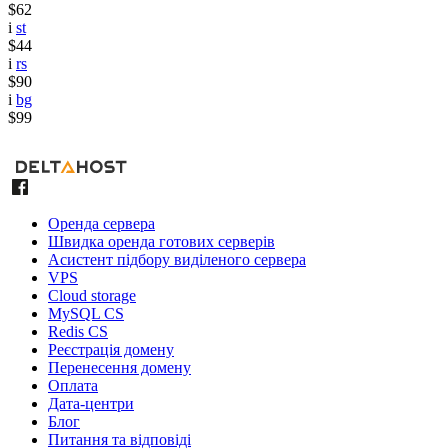
$62
i
st
$44
i
rs
$90
i
bg
$99
Оренда сервера
Швидка оренда готових серверів
Асистент підбору виділеного сервера
VPS
Cloud storage
MySQL CS
Redis CS
Реєстрація домену
Перенесення домену
Оплата
Дата-центри
Блог
Питання та відповіді