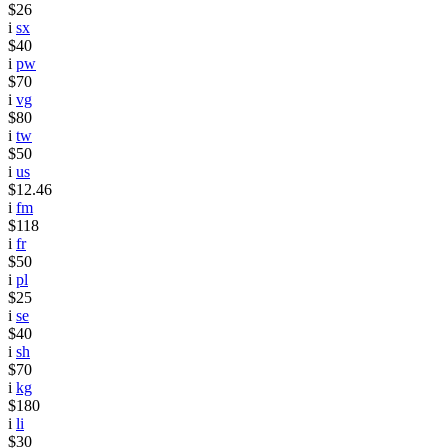
$26
i
sx
$40
i
pw
$70
i
vg
$80
i
tw
$50
i
us
$12.46
i
fm
$118
i
fr
$50
i
pl
$25
i
se
$40
i
sh
$70
i
kg
$180
i
li
$30