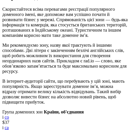
Скористайтеся всіма перевагами реєстрації популярного
доменного імені, яке допоможе вам успішно почати й
розвивати бізнес у мережі. Спрямованість цієї зони — будь-яка
інформація та комерція, яка стосується британських територій,
розташованих в Індійському океані. Туристичним та іншим
компаніям корисно мати таке доменне ім’я.
Ми рекомендуємо зону, назву якої трактують й іншими
способами. Дві літери є закінченням безлічі англійських слів,
щоб робить можливим їх використання для створення
неординарних назв сайтів. Прикладом є rad.io — слово, яке
обов’язково запам’ятається та буде максимально корисним для
ресурсу.
В інтернет-аудиторії сайти, що перебувають у цій зоні, мають
популярність. Якщо зареєструвати доменне ім’я, можна
відразу отримати велику кількість відвідувань. Такий вибір
дозволяє вивести бізнес на абсолютно новий рівень, щоб
підвищити прибуток.
Група доменних зон
Країни, об'єднання
i
co
$37
i
ca