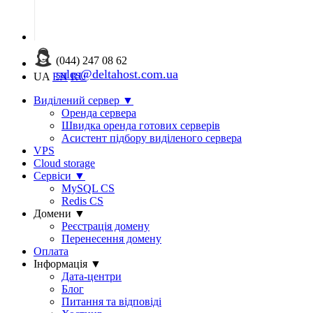
(044) 247 08 62
sales@deltahost.com.ua
UA
EN
RU
Виділений сервер
▼
Оренда сервера
Швидка оренда готових серверів
Асистент підбору виділеного сервера
VPS
Cloud storage
Сервіси
▼
MySQL CS
Redis CS
Домени
▼
Реєстрація домену
Перенесення домену
Оплата
Інформація
▼
Дата-центри
Блог
Питання та відповіді