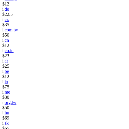
$12
i
de
$22.5
i
cz
$35
i
com.tw
$50
i
cn
$12
i
co.in
$23
i
at
$25
i
be
$12
i
io
$75
i
me
$30
i
org.tw
$50
i
hu
$69
i
sk
$65