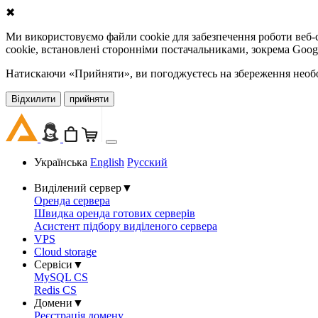
✖
Ми використовуємо файли cookie для забезпечення роботи веб-с
cookie, встановлені сторонніми постачальниками, зокрема Goog
Натискаючи «Прийняти», ви погоджуєтесь на збереження необов
Відхилити
прийняти
Українська
English
Русский
Виділений сервер
▼
Оренда сервера
Швидка оренда готових серверів
Асистент підбору виділеного сервера
VPS
Cloud storage
Сервіси
▼
MySQL CS
Redis CS
Домени
▼
Реєстрація домену