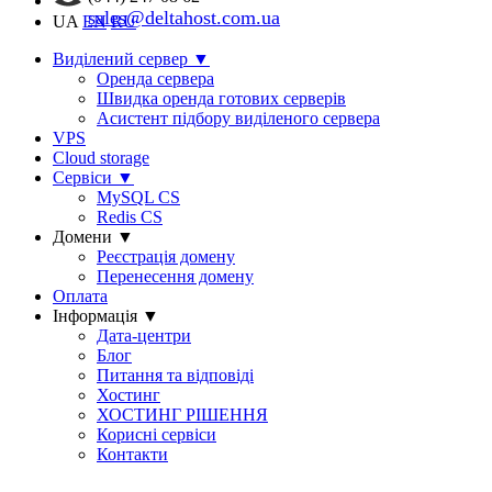
sales@deltahost.com.ua
UA
EN
RU
Виділений сервер
▼
Оренда сервера
Швидка оренда готових серверів
Асистент підбору виділеного сервера
VPS
Cloud storage
Сервіси
▼
MySQL CS
Redis CS
Домени
▼
Реєстрація домену
Перенесення домену
Оплата
Інформація
▼
Дата-центри
Блог
Питання та відповіді
Хостинг
ХОСТИНГ РІШЕННЯ
Корисні сервіси
Контакти