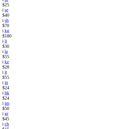
$25
i
se
$40
i
sh
$70
i
kg
$180
i
li
$30
i
la
$55
i
kz
$28
i
it
$55
i
in
$24
i
hk
$24
i
im
$50
i
gr
$45
i
ch