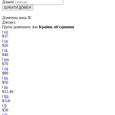
Домен:
ШУКАТИ ДОМЕН
Доменна зона JE
Джерсі.
Група доменних зон
Країни, об'єднання
i
co
$37
i
ca
$26
i
sx
$40
i
pw
$70
i
vg
$80
i
tw
$50
i
us
$12.46
i
fm
$118
i
fr
$50
i
pl