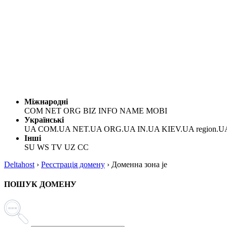
Міжнародні
COM NET ORG BIZ INFO NAME MOBI
Українські
UA COM.UA NET.UA ORG.UA IN.UA KIEV.UA region.U
Інші
SU WS TV UZ CC
Deltahost
›
Реєстрація домену
›
Доменна зона je
ПОШУК ДОМЕНУ