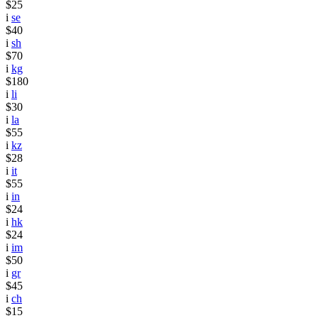
$25
i
se
$40
i
sh
$70
i
kg
$180
i
li
$30
i
la
$55
i
kz
$28
i
it
$55
i
in
$24
i
hk
$24
i
im
$50
i
gr
$45
i
ch
$15