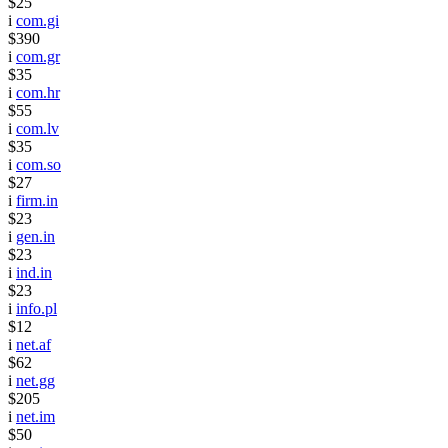
$25
i
com.gi
$390
i
com.gr
$35
i
com.hr
$55
i
com.lv
$35
i
com.so
$27
i
firm.in
$23
i
gen.in
$23
i
ind.in
$23
i
info.pl
$12
i
net.af
$62
i
net.gg
$205
i
net.im
$50