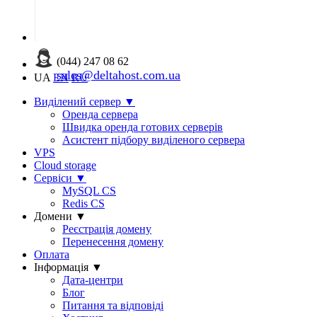
(044) 247 08 62
sales@deltahost.com.ua
UA
EN
RU
Виділений сервер
▼
Оренда сервера
Швидка оренда готових серверів
Асистент підбору виділеного сервера
VPS
Cloud storage
Сервіси
▼
MySQL CS
Redis CS
Домени
▼
Реєстрація домену
Перенесення домену
Оплата
Інформація
▼
Дата-центри
Блог
Питання та відповіді