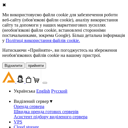
✖
Ми використовуємо файли cookie для забезпечення роботи
веб-сайту (обов'язкові файли cookie), аналізу використання
сайту та допомоги у наших маркетингових зусиллях
(необов'язкові файли cookie, встановлені сторонніми
постачальниками, зокрема Google). Більш детальна інформація
у
Політиці використання файлів cookie.
Натискаючи «Прийняти», ви погоджуєтесь на збереження
необов'язкових файлів cookie на вашому пристрої.
Відхилити
прийняти
Українська
English
Русский
Виділений сервер
▼
Оренда сервера
Швидка оренда готових серверів
Асистент підбору виділеного сервера
VPS
Cloud storage