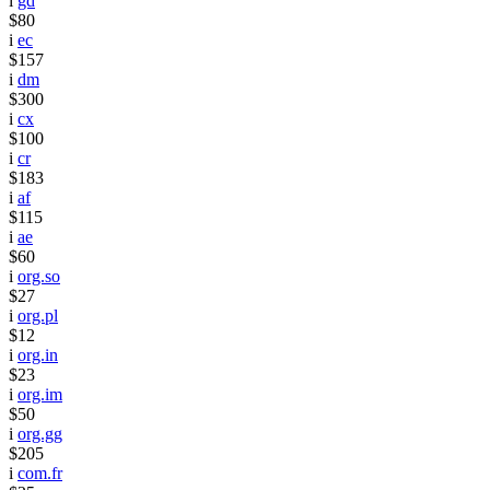
i
gd
$80
i
ec
$157
i
dm
$300
i
cx
$100
i
cr
$183
i
af
$115
i
ae
$60
i
org.so
$27
i
org.pl
$12
i
org.in
$23
i
org.im
$50
i
org.gg
$205
i
com.fr