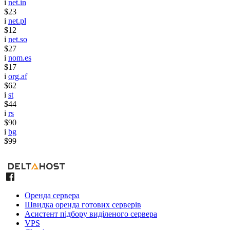
i
net.in
$23
i
net.pl
$12
i
net.so
$27
i
nom.es
$17
i
org.af
$62
i
st
$44
i
rs
$90
i
bg
$99
Оренда сервера
Швидка оренда готових серверів
Асистент підбору виділеного сервера
VPS