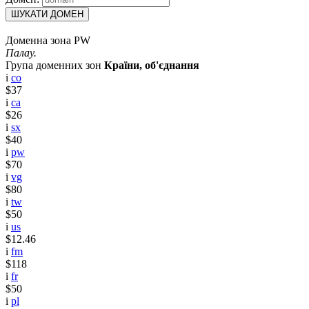
ШУКАТИ ДОМЕН
Доменна зона PW
Палау.
Група доменних зон
Країни, об'єднання
i
co
$37
i
ca
$26
i
sx
$40
i
pw
$70
i
vg
$80
i
tw
$50
i
us
$12.46
i
fm
$118
i
fr
$50
i
pl