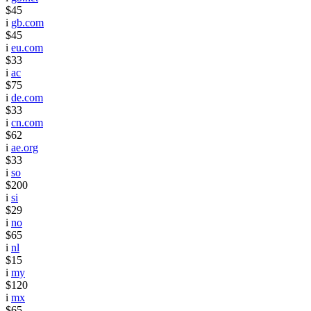
$45
i
gb.com
$45
i
eu.com
$33
i
ac
$75
i
de.com
$33
i
cn.com
$62
i
ae.org
$33
i
so
$200
i
si
$29
i
no
$65
i
nl
$15
i
my
$120
i
mx
$65