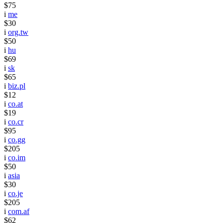
$75
i
me
$30
i
org.tw
$50
i
hu
$69
i
sk
$65
i
biz.pl
$12
i
co.at
$19
i
co.cr
$95
i
co.gg
$205
i
co.im
$50
i
asia
$30
i
co.je
$205
i
com.af
$62