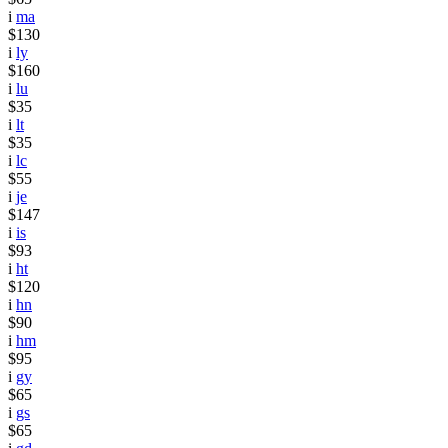
i
ma
$130
i
ly
$160
i
lu
$35
i
lt
$35
i
lc
$55
i
je
$147
i
is
$93
i
ht
$120
i
hn
$90
i
hm
$95
i
gy
$65
i
gs
$65