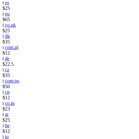
i
es
$25
i
eu
$65
i
co.uk
$25
i
dk
$35
i
com.pl
$12
i
de
$22.5
i
cz
$35
i
com.tw
$50
i
cn
$12
i
co.in
$23
i
at
$25
i
be
$12
i
io