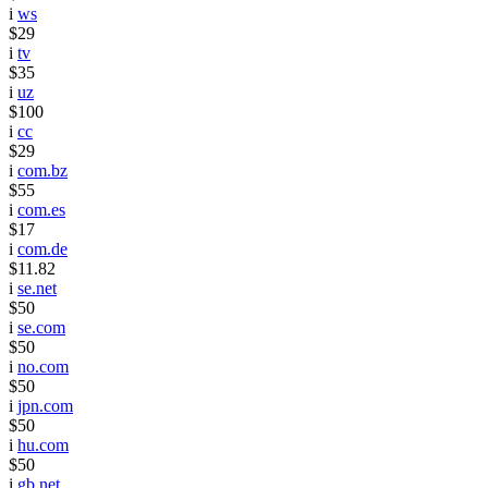
i
ws
$29
i
tv
$35
i
uz
$100
i
cc
$29
i
com.bz
$55
i
com.es
$17
i
com.de
$11.82
i
se.net
$50
i
se.com
$50
i
no.com
$50
i
jpn.com
$50
i
hu.com
$50
i
gb.net