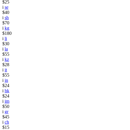
$25
i
se
$40
i
sh
$70
i
kg
$180
i
li
$30
i
la
$55
i
kz
$28
i
it
$55
i
in
$24
i
hk
$24
i
im
$50
i
gr
$45
i
ch
$15