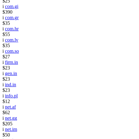
$25
i
com.gi
$390
i
com.gr
$35
i
com.hr
$55
i
com.lv
$35
i
com.so
$27
i
firm.in
$23
i
gen.in
$23
i
ind.in
$23
i
info.pl
$12
i
net.af
$62
i
net.gg
$205
i
net.im
$50