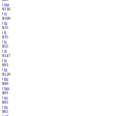
i
ma
$130
i
ly
$160
i
lu
$35
i
lt
$35
i
lc
$55
i
je
$147
i
is
$93
i
ht
$120
i
hn
$90
i
hm
$95
i
gy
$65
i
gs
$65