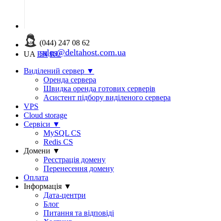
(044) 247 08 62
sales@deltahost.com.ua
UA
EN
RU
Виділений сервер
▼
Оренда сервера
Швидка оренда готових серверів
Асистент підбору виділеного сервера
VPS
Cloud storage
Сервіси
▼
MySQL CS
Redis CS
Домени
▼
Реєстрація домену
Перенесення домену
Оплата
Інформація
▼
Дата-центри
Блог
Питання та відповіді