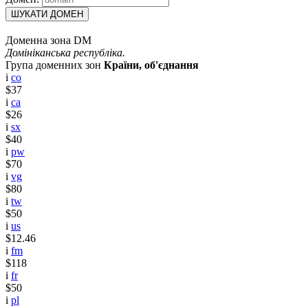
ШУКАТИ ДОМЕН
Доменна зона DM
Домініканська республіка.
Група доменних зон
Країни, об'єднання
i
co
$37
i
ca
$26
i
sx
$40
i
pw
$70
i
vg
$80
i
tw
$50
i
us
$12.46
i
fm
$118
i
fr
$50
i
pl