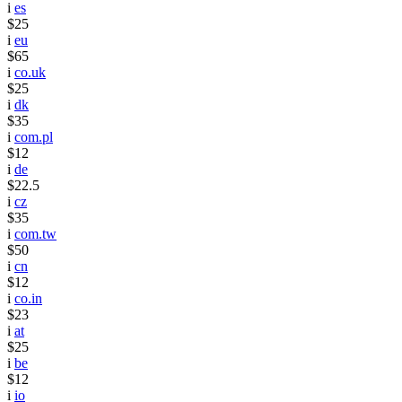
i
es
$25
i
eu
$65
i
co.uk
$25
i
dk
$35
i
com.pl
$12
i
de
$22.5
i
cz
$35
i
com.tw
$50
i
cn
$12
i
co.in
$23
i
at
$25
i
be
$12
i
io