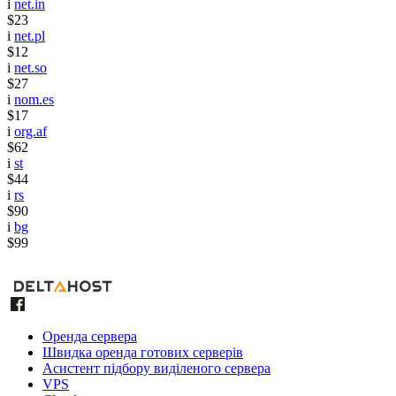
i
net.in
$23
i
net.pl
$12
i
net.so
$27
i
nom.es
$17
i
org.af
$62
i
st
$44
i
rs
$90
i
bg
$99
Оренда сервера
Швидка оренда готових серверів
Асистент підбору виділеного сервера
VPS