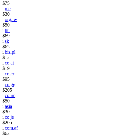
$75
i
me
$30
i
org.tw
$50
i
hu
$69
i
sk
$65
i
biz.pl
$12
i
co.at
$19
i
co.cr
$95
i
co.gg
$205
i
co.im
$50
i
asia
$30
i
co.je
$205
i
com.af
$62