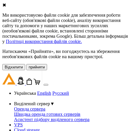
✖
Ми використовуємо файли cookie для забезпечення роботи
веб-сайту (обов'язкові файли cookie), аналізу використання
сайту та допомоги у наших маркетингових зусиллях
(необов'язкові файли cookie, встановлені сторонніми
постачальниками, зокрема Google). Більш детальна інформація
у
Політиці використання файлів cookie.
Натискаючи «Прийняти», ви погоджуєтесь на збереження
необов'язкових файлів cookie на вашому пристрої.
Відхилити
прийняти
Українська
English
Русский
Виділений сервер
▼
Оренда сервера
Швидка оренда готових серверів
Асистент підбору виділеного сервера
VPS
Cloud storage