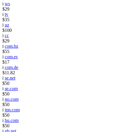
i
ws
$29
i
tv
$35
i
uz
$100
i
cc
$29
i
com.bz
$55
i
com.es
$17
i
com.de
$11.82
i
se.net
$50
i
se.com
$50
i
no.com
$50
i
jpn.com
$50
i
hu.com
$50
i
gb.net