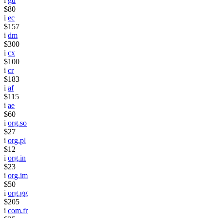
i
gd
$80
i
ec
$157
i
dm
$300
i
cx
$100
i
cr
$183
i
af
$115
i
ae
$60
i
org.so
$27
i
org.pl
$12
i
org.in
$23
i
org.im
$50
i
org.gg
$205
i
com.fr