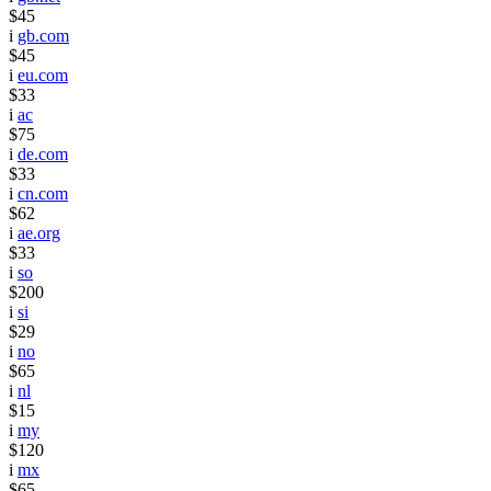
$45
i
gb.com
$45
i
eu.com
$33
i
ac
$75
i
de.com
$33
i
cn.com
$62
i
ae.org
$33
i
so
$200
i
si
$29
i
no
$65
i
nl
$15
i
my
$120
i
mx
$65