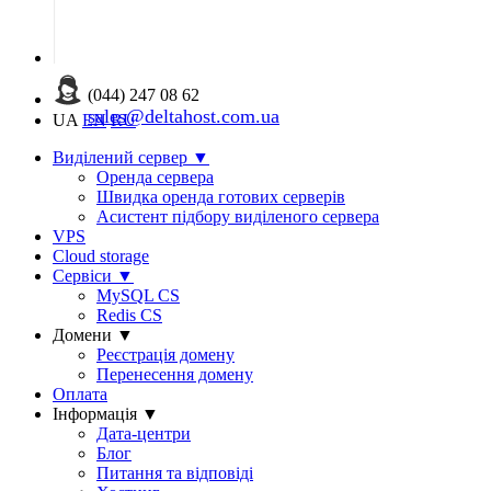
(044) 247 08 62
sales@deltahost.com.ua
UA
EN
RU
Виділений сервер
▼
Оренда сервера
Швидка оренда готових серверів
Асистент підбору виділеного сервера
VPS
Cloud storage
Сервіси
▼
MySQL CS
Redis CS
Домени
▼
Реєстрація домену
Перенесення домену
Оплата
Інформація
▼
Дата-центри
Блог
Питання та відповіді