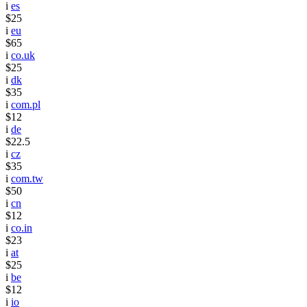
i
es
$25
i
eu
$65
i
co.uk
$25
i
dk
$35
i
com.pl
$12
i
de
$22.5
i
cz
$35
i
com.tw
$50
i
cn
$12
i
co.in
$23
i
at
$25
i
be
$12
i
io