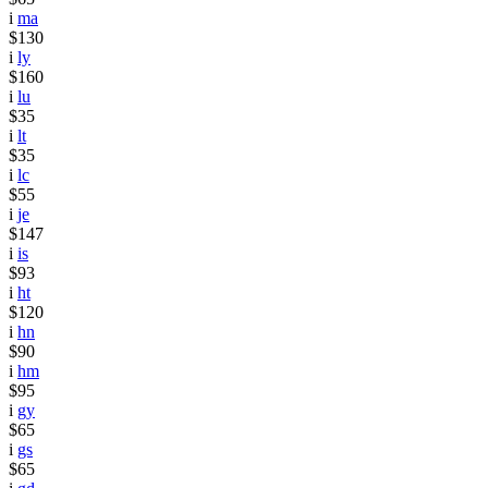
i
ma
$130
i
ly
$160
i
lu
$35
i
lt
$35
i
lc
$55
i
je
$147
i
is
$93
i
ht
$120
i
hn
$90
i
hm
$95
i
gy
$65
i
gs
$65