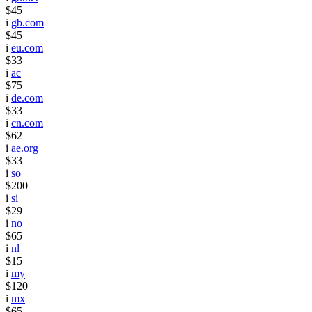
$45
i
gb.com
$45
i
eu.com
$33
i
ac
$75
i
de.com
$33
i
cn.com
$62
i
ae.org
$33
i
so
$200
i
si
$29
i
no
$65
i
nl
$15
i
my
$120
i
mx
$65