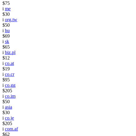
$75
i
me
$30
i
org.tw
$50
i
hu
$69
i
sk
$65
i
biz.pl
$12
i
co.at
$19
i
co.cr
$95
i
co.gg
$205
i
co.im
$50
i
asia
$30
i
co.je
$205
i
com.af
$62