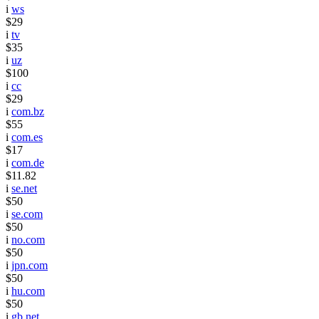
i
ws
$29
i
tv
$35
i
uz
$100
i
cc
$29
i
com.bz
$55
i
com.es
$17
i
com.de
$11.82
i
se.net
$50
i
se.com
$50
i
no.com
$50
i
jpn.com
$50
i
hu.com
$50
i
gb.net