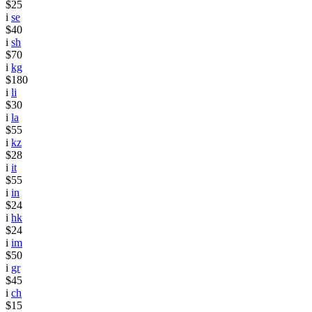
$25
i
se
$40
i
sh
$70
i
kg
$180
i
li
$30
i
la
$55
i
kz
$28
i
it
$55
i
in
$24
i
hk
$24
i
im
$50
i
gr
$45
i
ch
$15