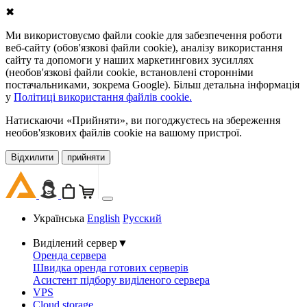
✖
Ми використовуємо файли cookie для забезпечення роботи
веб-сайту (обов'язкові файли cookie), аналізу використання
сайту та допомоги у наших маркетингових зусиллях
(необов'язкові файли cookie, встановлені сторонніми
постачальниками, зокрема Google). Більш детальна інформація
у
Політиці використання файлів cookie.
Натискаючи «Прийняти», ви погоджуєтесь на збереження
необов'язкових файлів cookie на вашому пристрої.
Відхилити
прийняти
Українська
English
Русский
Виділений сервер
▼
Оренда сервера
Швидка оренда готових серверів
Асистент підбору виділеного сервера
VPS
Cloud storage