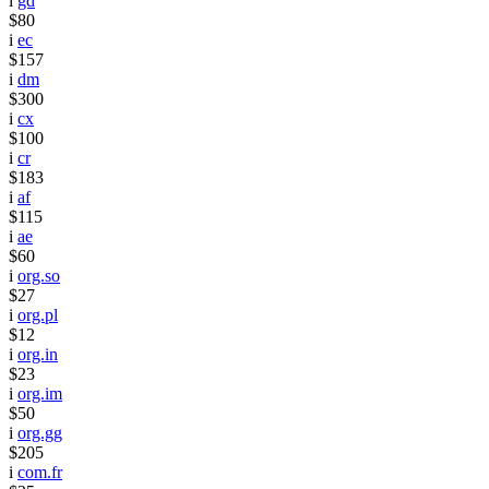
i
gd
$80
i
ec
$157
i
dm
$300
i
cx
$100
i
cr
$183
i
af
$115
i
ae
$60
i
org.so
$27
i
org.pl
$12
i
org.in
$23
i
org.im
$50
i
org.gg
$205
i
com.fr