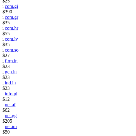
$25
i
com.gi
$390
i
com.gr
$35
i
com.hr
$55
i
com.lv
$35
i
com.so
$27
i
firm.in
$23
i
gen.in
$23
i
ind.in
$23
i
info.pl
$12
i
net.af
$62
i
net.gg
$205
i
net.im
$50