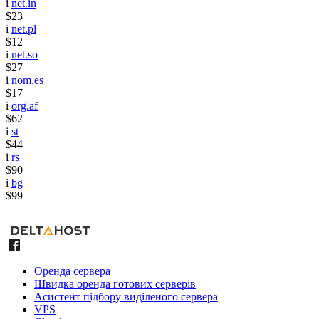
i
net.in
$23
i
net.pl
$12
i
net.so
$27
i
nom.es
$17
i
org.af
$62
i
st
$44
i
rs
$90
i
bg
$99
Оренда сервера
Швидка оренда готових серверів
Асистент підбору виділеного сервера
VPS