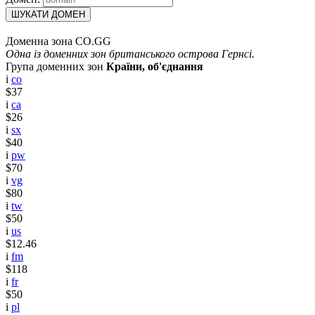
ШУКАТИ ДОМЕН
Доменна зона CO.GG
Одна із доменних зон британського острова Гернсі.
Група доменних зон
Країни, об'єднання
i
co
$37
i
ca
$26
i
sx
$40
i
pw
$70
i
vg
$80
i
tw
$50
i
us
$12.46
i
fm
$118
i
fr
$50
i
pl