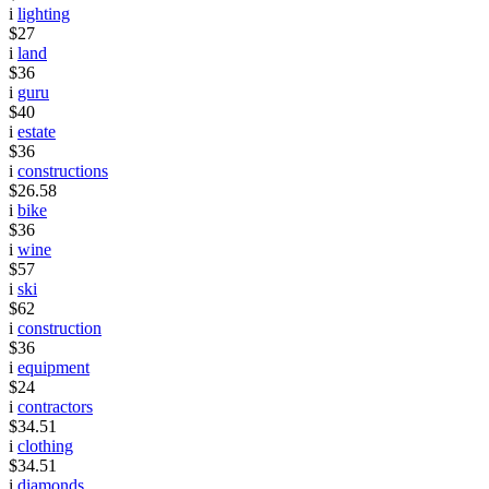
i
lighting
$27
i
land
$36
i
guru
$40
i
estate
$36
i
constructions
$26.58
i
bike
$36
i
wine
$57
i
ski
$62
i
construction
$36
i
equipment
$24
i
contractors
$34.51
i
clothing
$34.51
i
diamonds