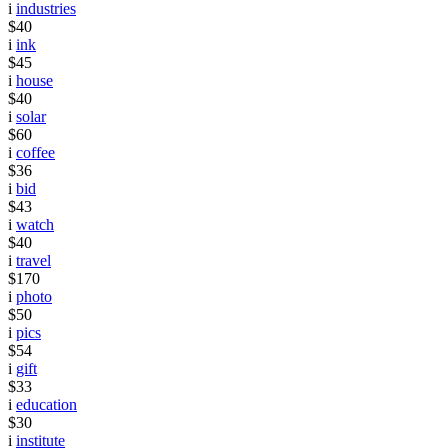
i
industries
$40
i
ink
$45
i
house
$40
i
solar
$60
i
coffee
$36
i
bid
$43
i
watch
$40
i
travel
$170
i
photo
$50
i
pics
$54
i
gift
$33
i
education
$30
i
institute