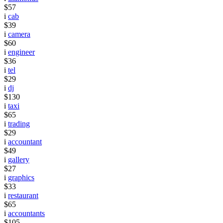
$57
i
cab
$39
i
camera
$60
i
engineer
$36
i
tel
$29
i
dj
$130
i
taxi
$65
i
trading
$29
i
accountant
$49
i
gallery
$27
i
graphics
$33
i
restaurant
$65
i
accountants
$105