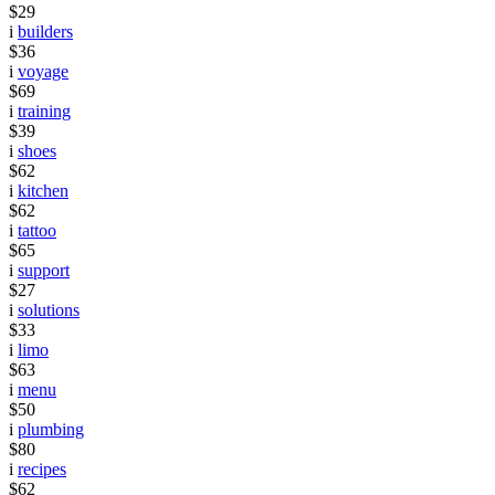
$29
i
builders
$36
i
voyage
$69
i
training
$39
i
shoes
$62
i
kitchen
$62
i
tattoo
$65
i
support
$27
i
solutions
$33
i
limo
$63
i
menu
$50
i
plumbing
$80
i
recipes
$62