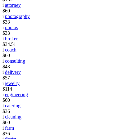
i
attorney
$60
i
photography
$33
i
photos
$33
i
broker
$34.51
i
coach
$60
i
consulting
$43
i
delivery
$57
i
jewelry
$114
i
engineering
$60
i
catering
$36
i
cleaning
$60
i
farm
$36