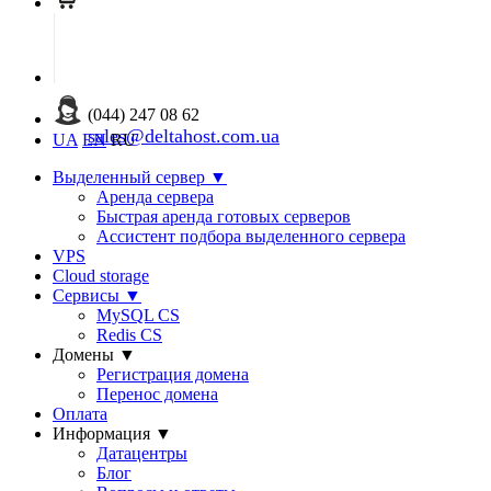
(044) 247 08 62
sales@deltahost.com.ua
UA
EN
RU
Выделенный сервер
▼
Аренда сервера
Быстрая аренда готовых серверов
Ассистент подбора выделенного сервера
VPS
Cloud storage
Сервисы
▼
MySQL CS
Redis CS
Домены
▼
Регистрация домена
Перенос домена
Оплата
Информация
▼
Датацентры
Блог