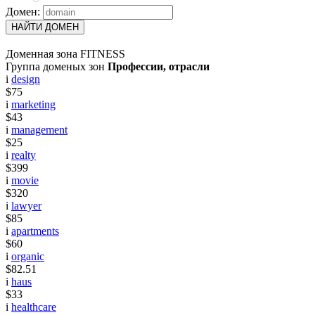
Домен:
НАЙТИ ДОМЕН
Доменная зона FITNESS
Группа доменых зон
Профессии, отрасли
i
design
$75
i
marketing
$43
i
management
$25
i
realty
$399
i
movie
$320
i
lawyer
$85
i
apartments
$60
i
organic
$82.51
i
haus
$33
i
healthcare