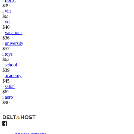
i
florist
$39
i
vin
$65
i
vet
$40
i
vacations
$36
i
university
$57
i
toys
$62
i
school
$39
i
academy
$45
i
salon
$62
i
aero
$90