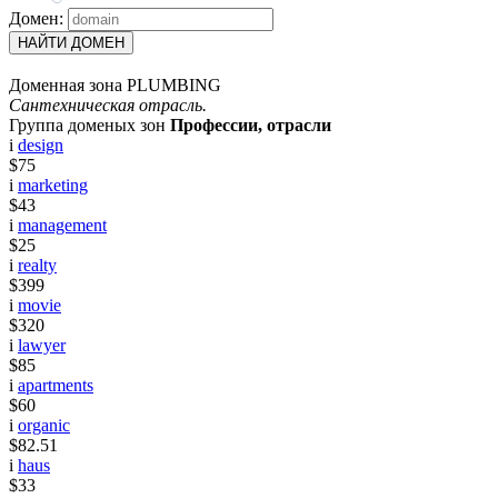
Домен:
НАЙТИ ДОМЕН
Доменная зона PLUMBING
Сантехническая отрасль.
Группа доменых зон
Профессии, отрасли
i
design
$75
i
marketing
$43
i
management
$25
i
realty
$399
i
movie
$320
i
lawyer
$85
i
apartments
$60
i
organic
$82.51
i
haus
$33