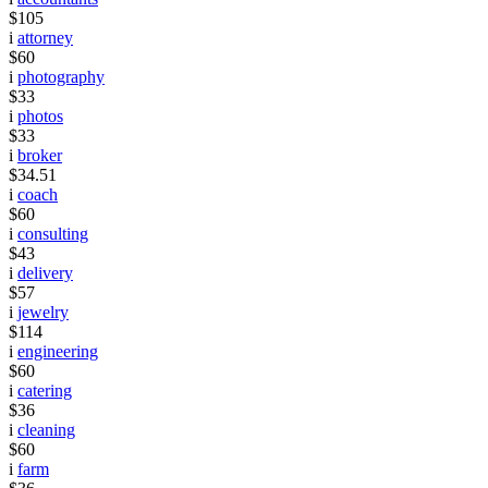
$105
i
attorney
$60
i
photography
$33
i
photos
$33
i
broker
$34.51
i
coach
$60
i
consulting
$43
i
delivery
$57
i
jewelry
$114
i
engineering
$60
i
catering
$36
i
cleaning
$60
i
farm