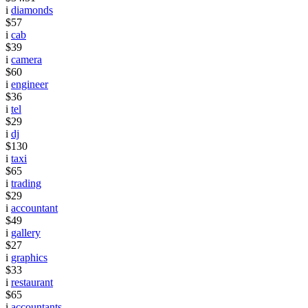
i
diamonds
$57
i
cab
$39
i
camera
$60
i
engineer
$36
i
tel
$29
i
dj
$130
i
taxi
$65
i
trading
$29
i
accountant
$49
i
gallery
$27
i
graphics
$33
i
restaurant
$65
i
accountants