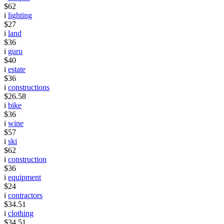
$62
i
lighting
$27
i
land
$36
i
guru
$40
i
estate
$36
i
constructions
$26.58
i
bike
$36
i
wine
$57
i
ski
$62
i
construction
$36
i
equipment
$24
i
contractors
$34.51
i
clothing
$34.51