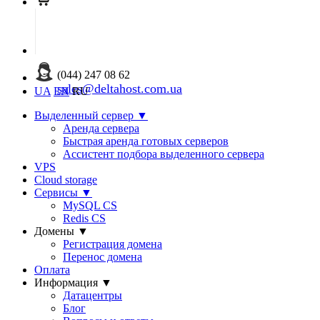
(044) 247 08 62
sales@deltahost.com.ua
UA
EN
RU
Выделенный сервер
▼
Аренда сервера
Быстрая аренда готовых серверов
Ассистент подбора выделенного сервера
VPS
Cloud storage
Сервисы
▼
MySQL CS
Redis CS
Домены
▼
Регистрация домена
Перенос домена
Оплата
Информация
▼
Датацентры
Блог