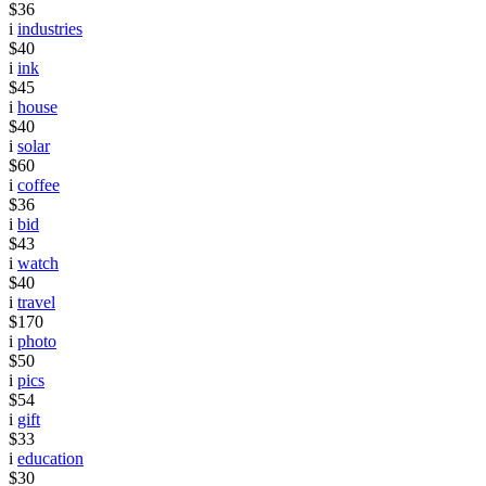
$36
i
industries
$40
i
ink
$45
i
house
$40
i
solar
$60
i
coffee
$36
i
bid
$43
i
watch
$40
i
travel
$170
i
photo
$50
i
pics
$54
i
gift
$33
i
education
$30