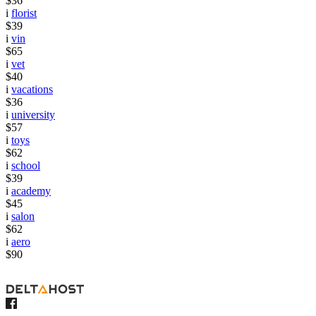
$36
i
florist
$39
i
vin
$65
i
vet
$40
i
vacations
$36
i
university
$57
i
toys
$62
i
school
$39
i
academy
$45
i
salon
$62
i
aero
$90