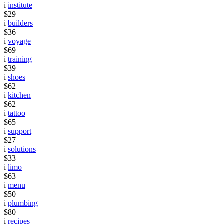
i
institute
$29
i
builders
$36
i
voyage
$69
i
training
$39
i
shoes
$62
i
kitchen
$62
i
tattoo
$65
i
support
$27
i
solutions
$33
i
limo
$63
i
menu
$50
i
plumbing
$80
i
recipes