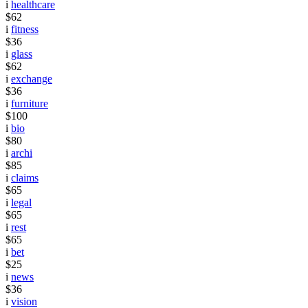
i
healthcare
$62
i
fitness
$36
i
glass
$62
i
exchange
$36
i
furniture
$100
i
bio
$80
i
archi
$85
i
claims
$65
i
legal
$65
i
rest
$65
i
bet
$25
i
news
$36
i
vision