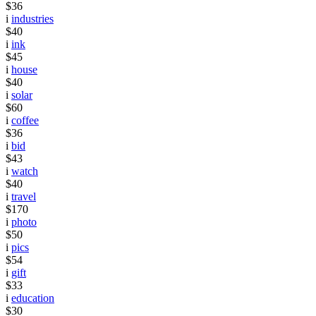
$36
i
industries
$40
i
ink
$45
i
house
$40
i
solar
$60
i
coffee
$36
i
bid
$43
i
watch
$40
i
travel
$170
i
photo
$50
i
pics
$54
i
gift
$33
i
education
$30