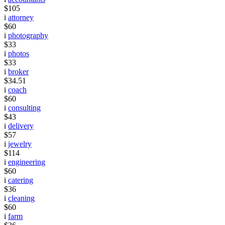
$105
i
attorney
$60
i
photography
$33
i
photos
$33
i
broker
$34.51
i
coach
$60
i
consulting
$43
i
delivery
$57
i
jewelry
$114
i
engineering
$60
i
catering
$36
i
cleaning
$60
i
farm