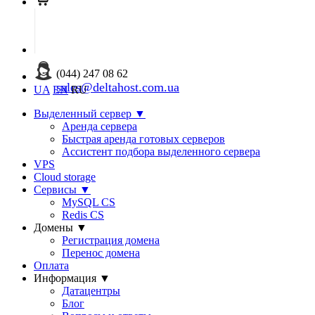
(044) 247 08 62
sales@deltahost.com.ua
UA
EN
RU
Выделенный сервер
▼
Аренда сервера
Быстрая аренда готовых серверов
Ассистент подбора выделенного сервера
VPS
Cloud storage
Сервисы
▼
MySQL CS
Redis CS
Домены
▼
Регистрация домена
Перенос домена
Оплата
Информация
▼
Датацентры
Блог