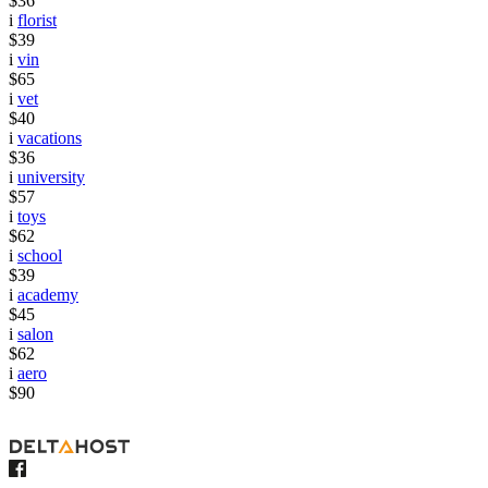
$36
i
florist
$39
i
vin
$65
i
vet
$40
i
vacations
$36
i
university
$57
i
toys
$62
i
school
$39
i
academy
$45
i
salon
$62
i
aero
$90