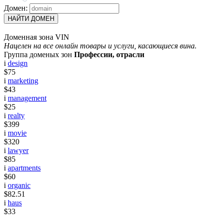
Домен:
НАЙТИ ДОМЕН
Доменная зона VIN
Нацелен на все онлайн товары и услуги, касающиеся вина.
Группа доменых зон
Профессии, отрасли
i
design
$75
i
marketing
$43
i
management
$25
i
realty
$399
i
movie
$320
i
lawyer
$85
i
apartments
$60
i
organic
$82.51
i
haus
$33