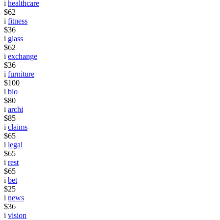
i
healthcare
$62
i
fitness
$36
i
glass
$62
i
exchange
$36
i
furniture
$100
i
bio
$80
i
archi
$85
i
claims
$65
i
legal
$65
i
rest
$65
i
bet
$25
i
news
$36
i
vision