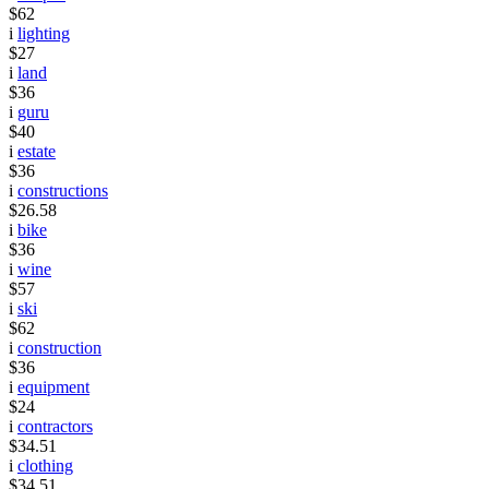
$62
i
lighting
$27
i
land
$36
i
guru
$40
i
estate
$36
i
constructions
$26.58
i
bike
$36
i
wine
$57
i
ski
$62
i
construction
$36
i
equipment
$24
i
contractors
$34.51
i
clothing
$34.51