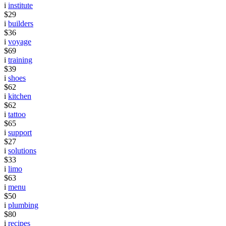
i
institute
$29
i
builders
$36
i
voyage
$69
i
training
$39
i
shoes
$62
i
kitchen
$62
i
tattoo
$65
i
support
$27
i
solutions
$33
i
limo
$63
i
menu
$50
i
plumbing
$80
i
recipes