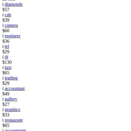
i
diamonds
$57
i
cab
$39
i
camera
$60
i
engineer
$36
i
tel
$29
i
dj
$130
i
taxi
$65
i
trading
$29
i
accountant
$49
i
gallery
$27
i
graphics
$33
i
restaurant
$65
i
accountants