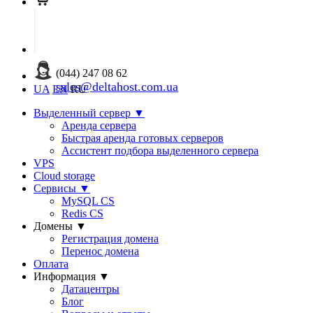
(044) 247 08 62
sales@deltahost.com.ua
UA
EN
RU
Выделенный сервер
▼
Аренда сервера
Быстрая аренда готовых серверов
Ассистент подбора выделенного сервера
VPS
Cloud storage
Сервисы
▼
MySQL CS
Redis CS
Домены
▼
Регистрация домена
Перенос домена
Оплата
Информация
▼
Датацентры
Блог