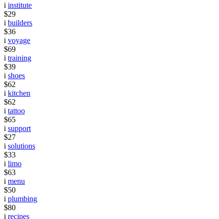
i
institute
$29
i
builders
$36
i
voyage
$69
i
training
$39
i
shoes
$62
i
kitchen
$62
i
tattoo
$65
i
support
$27
i
solutions
$33
i
limo
$63
i
menu
$50
i
plumbing
$80
i
recipes