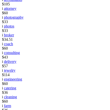
$105
i
attorney
$60
i
photography
$33
i
photos
$33
i
broker
$34.51
i
coach
$60
i
consulting
$43
i
delivery
$57
i
jewelry
$114
i
engineering
$60
i
catering
$36
i
cleaning
$60
i
farm