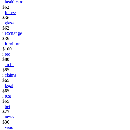
i
healthcare
$62
i
fitness
$36
i
glass
$62
i
exchange
$36
i
furniture
$100
i
bio
$80
i
archi
$85
i
claims
$65
i
legal
$65
i
rest
$65
i
bet
$25
i
news
$36
i
vision