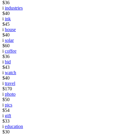
$36
i
industries
$40
i
ink
$45
i
house
$40
i
solar
$60
i
coffee
$36
i
bid
$43
i
watch
$40
i
travel
$170
i
photo
$50
i
pics
$54
i
gift
$33
i
education
$30