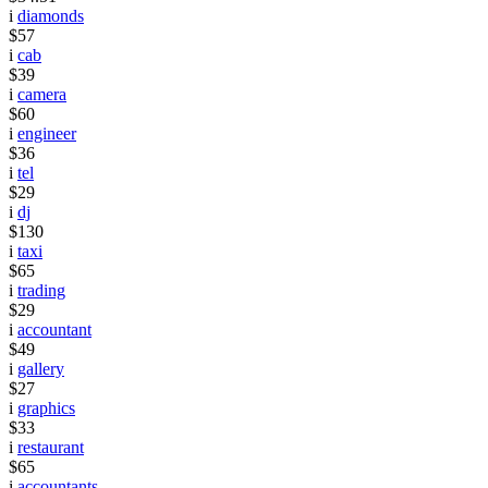
i
diamonds
$57
i
cab
$39
i
camera
$60
i
engineer
$36
i
tel
$29
i
dj
$130
i
taxi
$65
i
trading
$29
i
accountant
$49
i
gallery
$27
i
graphics
$33
i
restaurant
$65
i
accountants