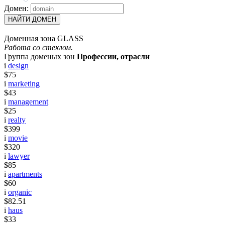
Домен:
НАЙТИ ДОМЕН
Доменная зона GLASS
Работа со стеклом.
Группа доменых зон
Профессии, отрасли
i
design
$75
i
marketing
$43
i
management
$25
i
realty
$399
i
movie
$320
i
lawyer
$85
i
apartments
$60
i
organic
$82.51
i
haus
$33