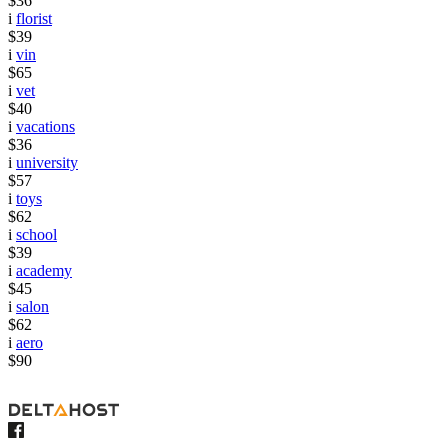
$36
i
florist
$39
i
vin
$65
i
vet
$40
i
vacations
$36
i
university
$57
i
toys
$62
i
school
$39
i
academy
$45
i
salon
$62
i
aero
$90