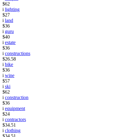
$62
i
lighting
$27
i
land
$36
i
guru
$40
i
estate
$36
i
constructions
$26.58
i
bike
$36
i
wine
$57
i
ski
$62
i
construction
$36
i
equipment
$24
i
contractors
$34.51
i
clothing
$34.51