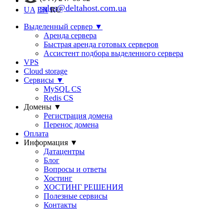
sales@deltahost.com.ua
UA
EN
RU
Выделенный сервер
▼
Аренда сервера
Быстрая аренда готовых серверов
Ассистент подбора выделенного сервера
VPS
Cloud storage
Сервисы
▼
MySQL CS
Redis CS
Домены
▼
Регистрация домена
Перенос домена
Оплата
Информация
▼
Датацентры
Блог
Вопросы и ответы
Хостинг
ХОСТИНГ РЕШЕНИЯ
Полезные сервисы
Контакты