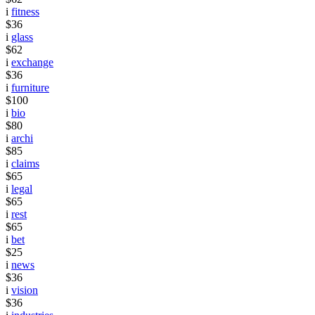
i
fitness
$36
i
glass
$62
i
exchange
$36
i
furniture
$100
i
bio
$80
i
archi
$85
i
claims
$65
i
legal
$65
i
rest
$65
i
bet
$25
i
news
$36
i
vision
$36