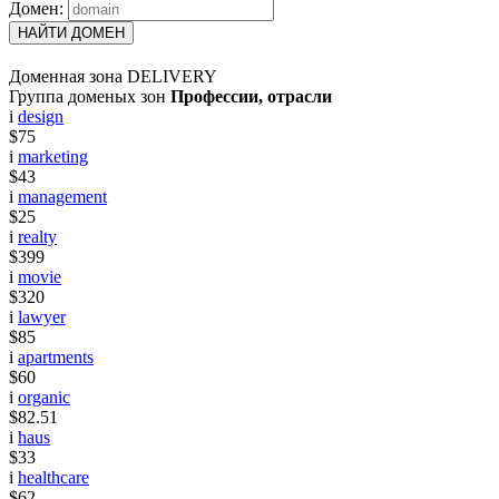
Домен:
НАЙТИ ДОМЕН
Доменная зона DELIVERY
Группа доменых зон
Профессии, отрасли
i
design
$75
i
marketing
$43
i
management
$25
i
realty
$399
i
movie
$320
i
lawyer
$85
i
apartments
$60
i
organic
$82.51
i
haus
$33
i
healthcare
$62