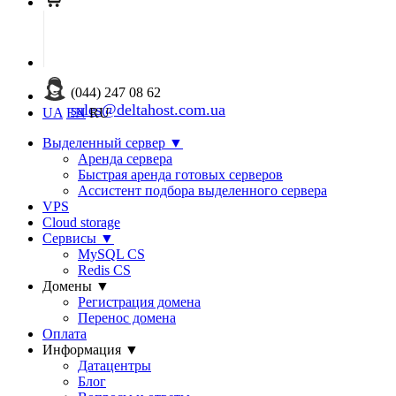
(044) 247 08 62
sales@deltahost.com.ua
UA
EN
RU
Выделенный сервер
▼
Аренда сервера
Быстрая аренда готовых серверов
Ассистент подбора выделенного сервера
VPS
Cloud storage
Сервисы
▼
MySQL CS
Redis CS
Домены
▼
Регистрация домена
Перенос домена
Оплата
Информация
▼
Датацентры
Блог