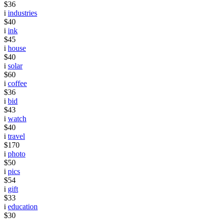
$36
i
industries
$40
i
ink
$45
i
house
$40
i
solar
$60
i
coffee
$36
i
bid
$43
i
watch
$40
i
travel
$170
i
photo
$50
i
pics
$54
i
gift
$33
i
education
$30