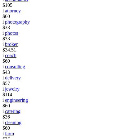
$105
i
attorney
$60
i
photography
$33
i
photos
$33
i
broker
$34.51
i
coach
$60
i
consulting
$43
i
delivery
$57
i
jewelry
$114
i
engineering
$60
i
catering
$36
i
cleaning
$60
i
farm