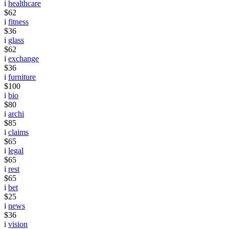
i
healthcare
$62
i
fitness
$36
i
glass
$62
i
exchange
$36
i
furniture
$100
i
bio
$80
i
archi
$85
i
claims
$65
i
legal
$65
i
rest
$65
i
bet
$25
i
news
$36
i
vision