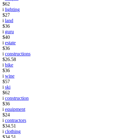
$62
i
lighting
$27
i
land
$36
i
guru
$40
i
estate
$36
i
constructions
$26.58
i
bike
$36
i
wine
$57
i
ski
$62
i
construction
$36
i
equipment
$24
i
contractors
$34.51
i
clothing
$34.51