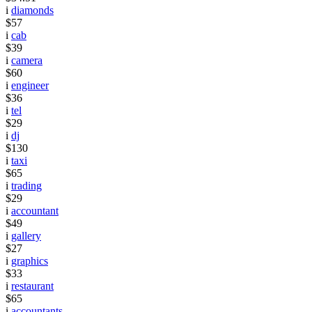
i
diamonds
$57
i
cab
$39
i
camera
$60
i
engineer
$36
i
tel
$29
i
dj
$130
i
taxi
$65
i
trading
$29
i
accountant
$49
i
gallery
$27
i
graphics
$33
i
restaurant
$65
i
accountants