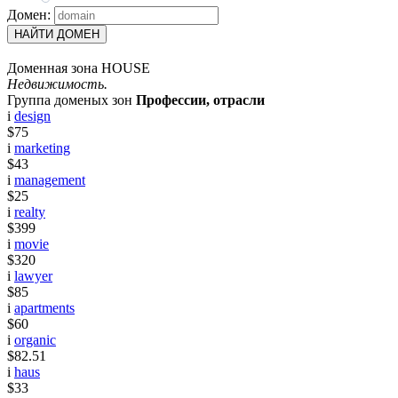
Домен:
НАЙТИ ДОМЕН
Доменная зона HOUSE
Недвижимость.
Группа доменых зон
Профессии, отрасли
i
design
$75
i
marketing
$43
i
management
$25
i
realty
$399
i
movie
$320
i
lawyer
$85
i
apartments
$60
i
organic
$82.51
i
haus
$33