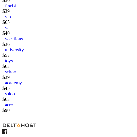
$36
i
florist
$39
i
vin
$65
i
vet
$40
i
vacations
$36
i
university
$57
i
toys
$62
i
school
$39
i
academy
$45
i
salon
$62
i
aero
$90