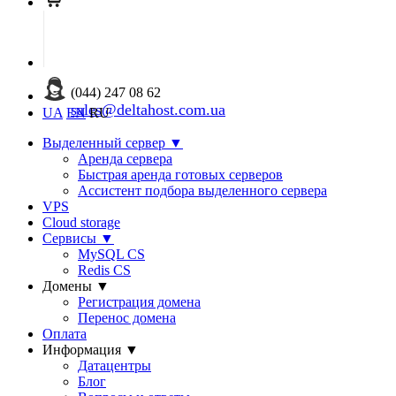
(044) 247 08 62
sales@deltahost.com.ua
UA
EN
RU
Выделенный сервер
▼
Аренда сервера
Быстрая аренда готовых серверов
Ассистент подбора выделенного сервера
VPS
Cloud storage
Сервисы
▼
MySQL CS
Redis CS
Домены
▼
Регистрация домена
Перенос домена
Оплата
Информация
▼
Датацентры
Блог