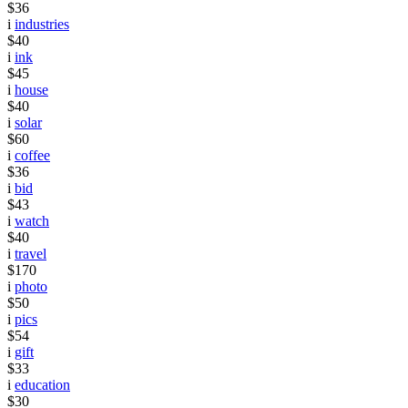
$36
i
industries
$40
i
ink
$45
i
house
$40
i
solar
$60
i
coffee
$36
i
bid
$43
i
watch
$40
i
travel
$170
i
photo
$50
i
pics
$54
i
gift
$33
i
education
$30