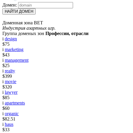
Домен:
НАЙТИ ДОМЕН
Доменная зона BET
Индустрия азартных игр.
Группа доменых зон
Профессии, отрасли
i
design
$75
i
marketing
$43
i
management
$25
i
realty
$399
i
movie
$320
i
lawyer
$85
i
apartments
$60
i
organic
$82.51
i
haus
$33