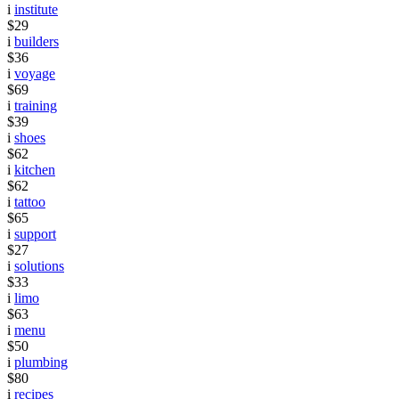
i
institute
$29
i
builders
$36
i
voyage
$69
i
training
$39
i
shoes
$62
i
kitchen
$62
i
tattoo
$65
i
support
$27
i
solutions
$33
i
limo
$63
i
menu
$50
i
plumbing
$80
i
recipes