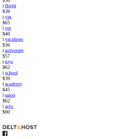
$36
i
florist
$39
i
vin
$65
i
vet
$40
i
vacations
$36
i
university
$57
i
toys
$62
i
school
$39
i
academy
$45
i
salon
$62
i
aero
$90