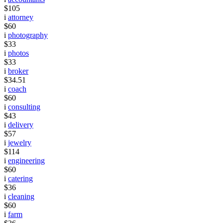
$105
i
attorney
$60
i
photography
$33
i
photos
$33
i
broker
$34.51
i
coach
$60
i
consulting
$43
i
delivery
$57
i
jewelry
$114
i
engineering
$60
i
catering
$36
i
cleaning
$60
i
farm