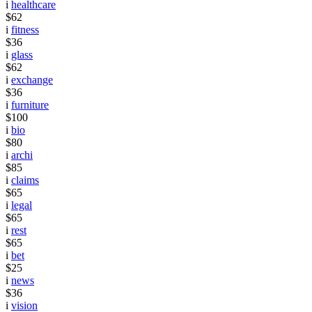
i
healthcare
$62
i
fitness
$36
i
glass
$62
i
exchange
$36
i
furniture
$100
i
bio
$80
i
archi
$85
i
claims
$65
i
legal
$65
i
rest
$65
i
bet
$25
i
news
$36
i
vision