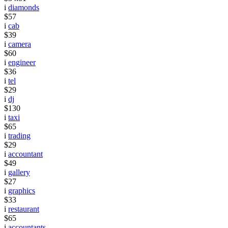
i
diamonds
$57
i
cab
$39
i
camera
$60
i
engineer
$36
i
tel
$29
i
dj
$130
i
taxi
$65
i
trading
$29
i
accountant
$49
i
gallery
$27
i
graphics
$33
i
restaurant
$65
i
accountants