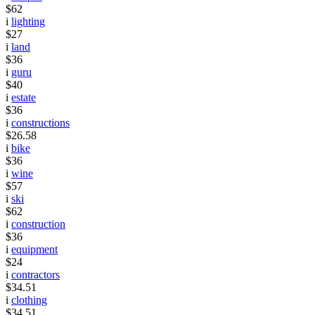
$62
i
lighting
$27
i
land
$36
i
guru
$40
i
estate
$36
i
constructions
$26.58
i
bike
$36
i
wine
$57
i
ski
$62
i
construction
$36
i
equipment
$24
i
contractors
$34.51
i
clothing
$34.51