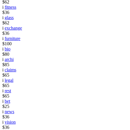
$62
i
fitness
$36
i
glass
$62
i
exchange
$36
i
furniture
$100
i
bio
$80
i
archi
$85
i
claims
$65
i
legal
$65
i
rest
$65
i
bet
$25
i
news
$36
i
vision
$36