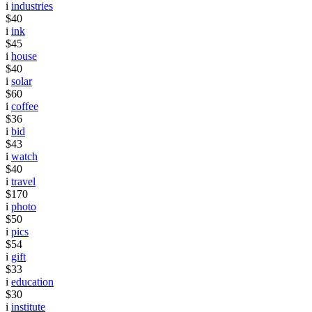
i
industries
$40
i
ink
$45
i
house
$40
i
solar
$60
i
coffee
$36
i
bid
$43
i
watch
$40
i
travel
$170
i
photo
$50
i
pics
$54
i
gift
$33
i
education
$30
i
institute