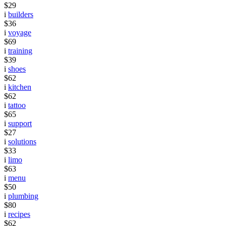
$29
i
builders
$36
i
voyage
$69
i
training
$39
i
shoes
$62
i
kitchen
$62
i
tattoo
$65
i
support
$27
i
solutions
$33
i
limo
$63
i
menu
$50
i
plumbing
$80
i
recipes
$62