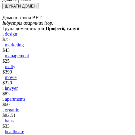
ШУКАТИ ДОМЕН
Доменна зона BET
Індустрія азартних ігор.
Група доменних зон
Професії, галузі
i
design
$75
i
marketing
$43
i
management
$25
i
realty
$399
i
movie
$320
i
lawyer
$85
i
apartments
$60
i
organic
$82.51
i
haus
$33
i
healthcare