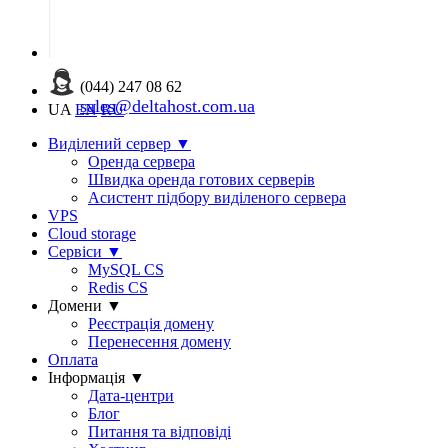
(044) 247 08 62
sales@deltahost.com.ua
UA
EN
RU
Виділений сервер
▼
Оренда сервера
Швидка оренда готових серверів
Асистент підбору виділеного сервера
VPS
Cloud storage
Сервіси
▼
MySQL CS
Redis CS
Домени
▼
Реєстрація домену
Перенесення домену
Оплата
Інформація
▼
Дата-центри
Блог
Питання та відповіді