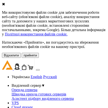
✖
Ми використовуємо файли cookie для забезпечення роботи
веб-сайту (обов'язкові файли cookie), аналізу використання
сайту та допомоги у наших маркетингових зусиллях
(необов'язкові файли cookie, встановлені сторонніми
постачальниками, зокрема Google). Більш детальна інформація
у
Політиці використання файлів cookie.
Натискаючи «Прийняти», ви погоджуєтесь на збереження
необов'язкових файлів cookie на вашому пристрої.
Відхилити
прийняти
Українська
English
Русский
Виділений сервер
▼
Оренда сервера
Швидка оренда готових серверів
Асистент підбору виділеного сервера
VPS
Cloud storage