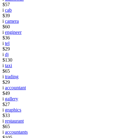
$57
i
cab
$39
i
camera
$60
i
engineer
$36
i
tel
$29
i
dj
$130
i
taxi
$65
i
trading
$29
i
accountant
$49
i
gallery
$27
i
graphics
$33
i
restaurant
$65
i
accountants
$105