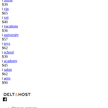
i
florist
$39
i
vin
$65
i
vet
$40
i
vacations
$36
i
university
$57
i
toys
$62
i
school
$39
i
academy
$45
i
salon
$62
i
aero
$90