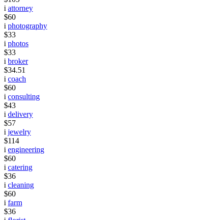
i
attorney
$60
i
photography
$33
i
photos
$33
i
broker
$34.51
i
coach
$60
i
consulting
$43
i
delivery
$57
i
jewelry
$114
i
engineering
$60
i
catering
$36
i
cleaning
$60
i
farm
$36