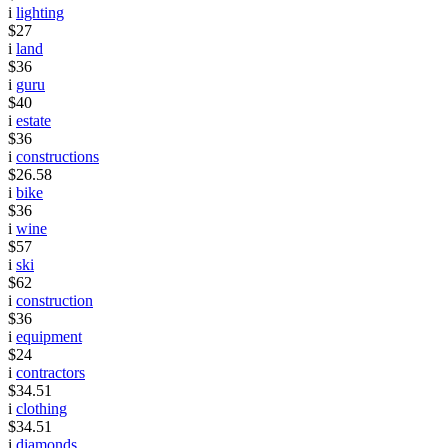
i
lighting
$27
i
land
$36
i
guru
$40
i
estate
$36
i
constructions
$26.58
i
bike
$36
i
wine
$57
i
ski
$62
i
construction
$36
i
equipment
$24
i
contractors
$34.51
i
clothing
$34.51
i
diamonds