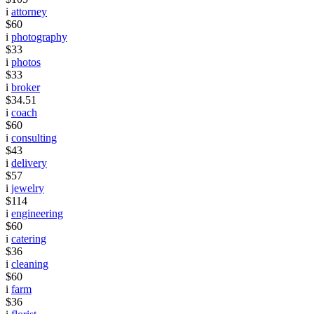
i
attorney
$60
i
photography
$33
i
photos
$33
i
broker
$34.51
i
coach
$60
i
consulting
$43
i
delivery
$57
i
jewelry
$114
i
engineering
$60
i
catering
$36
i
cleaning
$60
i
farm
$36