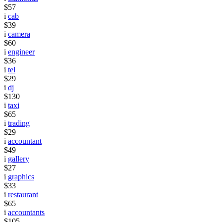
$57
i
cab
$39
i
camera
$60
i
engineer
$36
i
tel
$29
i
dj
$130
i
taxi
$65
i
trading
$29
i
accountant
$49
i
gallery
$27
i
graphics
$33
i
restaurant
$65
i
accountants
$105