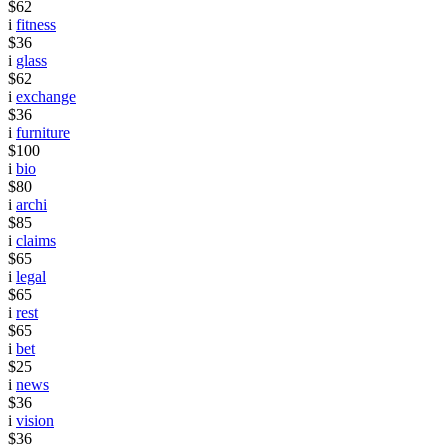
$62
i
fitness
$36
i
glass
$62
i
exchange
$36
i
furniture
$100
i
bio
$80
i
archi
$85
i
claims
$65
i
legal
$65
i
rest
$65
i
bet
$25
i
news
$36
i
vision
$36