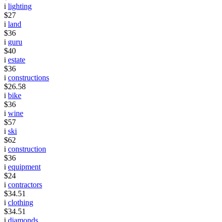
i
lighting
$27
i
land
$36
i
guru
$40
i
estate
$36
i
constructions
$26.58
i
bike
$36
i
wine
$57
i
ski
$62
i
construction
$36
i
equipment
$24
i
contractors
$34.51
i
clothing
$34.51
i
diamonds