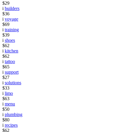
$29
i
builders
$36
i
voyage
$69
i
training
$39
i
shoes
$62
i
kitchen
$62
i
tattoo
$65
i
support
$27
i
solutions
$33
i
limo
$63
i
menu
$50
i
plumbing
$80
i
recipes
$62