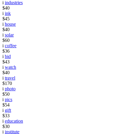
i
industries
$40
i
ink
$45
i
house
$40
i
solar
$60
i
coffee
$36
i
bid
$43
i
watch
$40
i
travel
$170
i
photo
$50
i
pics
$54
i
gift
$33
i
education
$30
i
institute