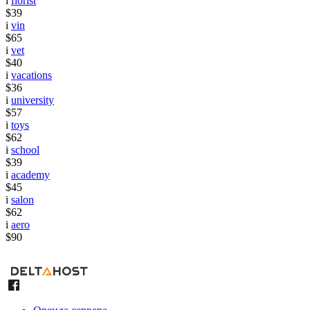
i
florist
$39
i
vin
$65
i
vet
$40
i
vacations
$36
i
university
$57
i
toys
$62
i
school
$39
i
academy
$45
i
salon
$62
i
aero
$90