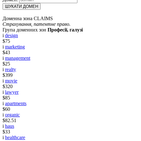
ШУКАТИ ДОМЕН
Доменна зона CLAIMS
Страхування, патентне право.
Група доменних зон
Професії, галузі
i
design
$75
i
marketing
$43
i
management
$25
i
realty
$399
i
movie
$320
i
lawyer
$85
i
apartments
$60
i
organic
$82.51
i
haus
$33
i
healthcare