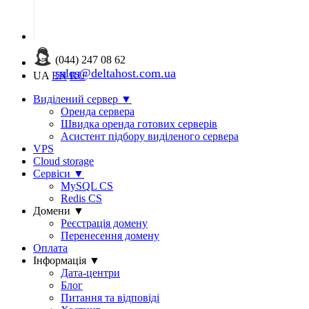
(044) 247 08 62
sales@deltahost.com.ua
UA
EN
RU
Виділений сервер
▼
Оренда сервера
Швидка оренда готових серверів
Асистент підбору виділеного сервера
VPS
Cloud storage
Сервіси
▼
MySQL CS
Redis CS
Домени
▼
Реєстрація домену
Перенесення домену
Оплата
Інформація
▼
Дата-центри
Блог
Питання та відповіді