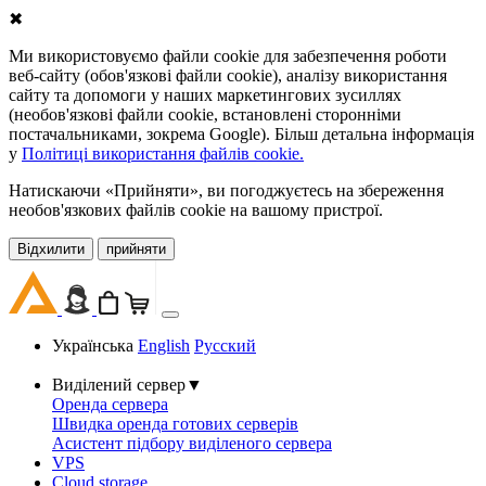
✖
Ми використовуємо файли cookie для забезпечення роботи
веб-сайту (обов'язкові файли cookie), аналізу використання
сайту та допомоги у наших маркетингових зусиллях
(необов'язкові файли cookie, встановлені сторонніми
постачальниками, зокрема Google). Більш детальна інформація
у
Політиці використання файлів cookie.
Натискаючи «Прийняти», ви погоджуєтесь на збереження
необов'язкових файлів cookie на вашому пристрої.
Відхилити
прийняти
Українська
English
Русский
Виділений сервер
▼
Оренда сервера
Швидка оренда готових серверів
Асистент підбору виділеного сервера
VPS
Cloud storage