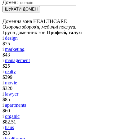
Домен:
ШУКАТИ ДОМЕН
Доменна зона HEALTHCARE
Охорона здоров'я, медичні послуги.
Група доменних зон
Професії, галузі
i
design
$75
i
marketing
$43
i
management
$25
i
realty
$399
i
movie
$320
i
lawyer
$85
i
apartments
$60
i
organic
$82.51
i
haus
$33
i
healthcare