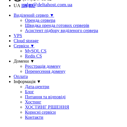
sales@deltahost.com.ua
UA
EN
RU
Виділений сервер
▼
Оренда сервера
Швидка оренда готових серверів
Асистент підбору виділеного сервера
VPS
Cloud storage
Сервіси
▼
MySQL CS
Redis CS
Домени
▼
Реєстрація домену
Перенесення домену
Оплата
Інформація
▼
Дата-центри
Блог
Питання та відповіді
Хостинг
ХОСТИНГ РІШЕННЯ
Корисні сервіси
Контакти