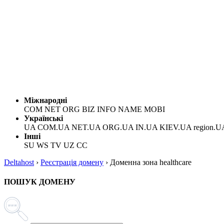
Міжнародні
COM NET ORG BIZ INFO NAME MOBI
Українські
UA COM.UA NET.UA ORG.UA IN.UA KIEV.UA region.U
Інші
SU WS TV UZ CC
Deltahost
›
Реєстрація домену
›
Доменна зона healthcare
ПОШУК ДОМЕНУ