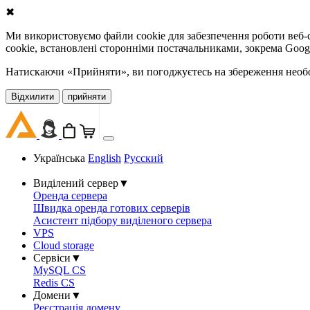
✖
Ми використовуємо файли cookie для забезпечення роботи веб-с
cookie, встановлені сторонніми постачальниками, зокрема Goog
Натискаючи «Прийняти», ви погоджуєтесь на збереження необов
Відхилити
прийняти
Українська
English
Русский
Виділений сервер
▼
Оренда сервера
Швидка оренда готових серверів
Асистент підбору виділеного сервера
VPS
Cloud storage
Сервіси
▼
MySQL CS
Redis CS
Домени
▼
Реєстрація домену