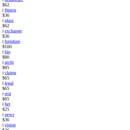
$62
i
fitness
$36
i
glass
$62
i
exchange
$36
i
furniture
$100
i
bio
$80
i
archi
$85
i
claims
$65
i
legal
$65
i
rest
$65
i
bet
$25
i
news
$36
i
vision