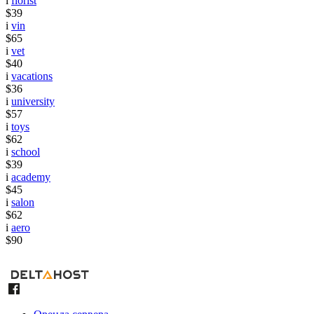
i
florist
$39
i
vin
$65
i
vet
$40
i
vacations
$36
i
university
$57
i
toys
$62
i
school
$39
i
academy
$45
i
salon
$62
i
aero
$90