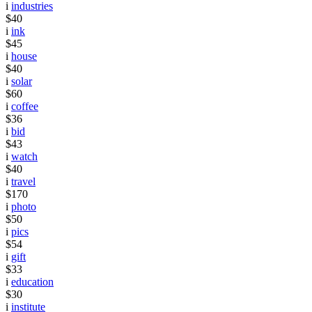
i
industries
$40
i
ink
$45
i
house
$40
i
solar
$60
i
coffee
$36
i
bid
$43
i
watch
$40
i
travel
$170
i
photo
$50
i
pics
$54
i
gift
$33
i
education
$30
i
institute