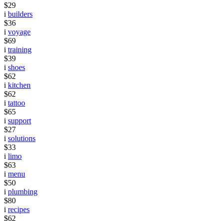
$29
i
builders
$36
i
voyage
$69
i
training
$39
i
shoes
$62
i
kitchen
$62
i
tattoo
$65
i
support
$27
i
solutions
$33
i
limo
$63
i
menu
$50
i
plumbing
$80
i
recipes
$62