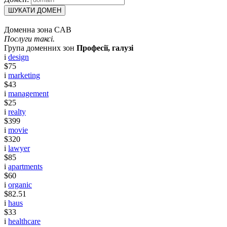
ШУКАТИ ДОМЕН
Доменна зона CAB
Послуги таксі.
Група доменних зон
Професії, галузі
i
design
$75
i
marketing
$43
i
management
$25
i
realty
$399
i
movie
$320
i
lawyer
$85
i
apartments
$60
i
organic
$82.51
i
haus
$33
i
healthcare