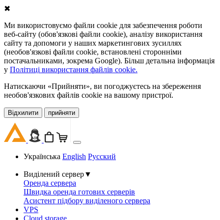
✖
Ми використовуємо файли cookie для забезпечення роботи
веб-сайту (обов'язкові файли cookie), аналізу використання
сайту та допомоги у наших маркетингових зусиллях
(необов'язкові файли cookie, встановлені сторонніми
постачальниками, зокрема Google). Більш детальна інформація
у
Політиці використання файлів cookie.
Натискаючи «Прийняти», ви погоджуєтесь на збереження
необов'язкових файлів cookie на вашому пристрої.
Відхилити
прийняти
Українська
English
Русский
Виділений сервер
▼
Оренда сервера
Швидка оренда готових серверів
Асистент підбору виділеного сервера
VPS
Cloud storage