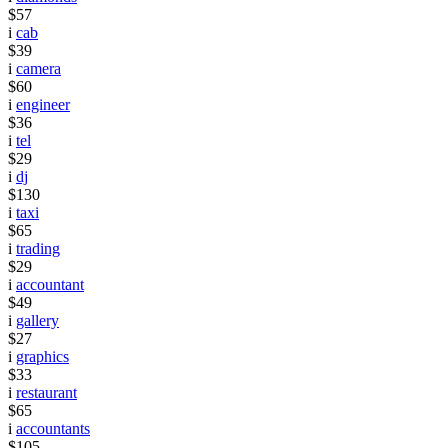
$57
i
cab
$39
i
camera
$60
i
engineer
$36
i
tel
$29
i
dj
$130
i
taxi
$65
i
trading
$29
i
accountant
$49
i
gallery
$27
i
graphics
$33
i
restaurant
$65
i
accountants
$105