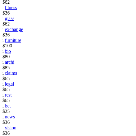
$62
i
fitness
$36
i
glass
$62
i
exchange
$36
i
furniture
$100
i
bio
$80
i
archi
$85
i
claims
$65
i
legal
$65
i
rest
$65
i
bet
$25
i
news
$36
i
vision
$36