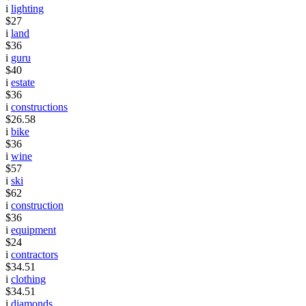
i
lighting
$27
i
land
$36
i
guru
$40
i
estate
$36
i
constructions
$26.58
i
bike
$36
i
wine
$57
i
ski
$62
i
construction
$36
i
equipment
$24
i
contractors
$34.51
i
clothing
$34.51
i
diamonds