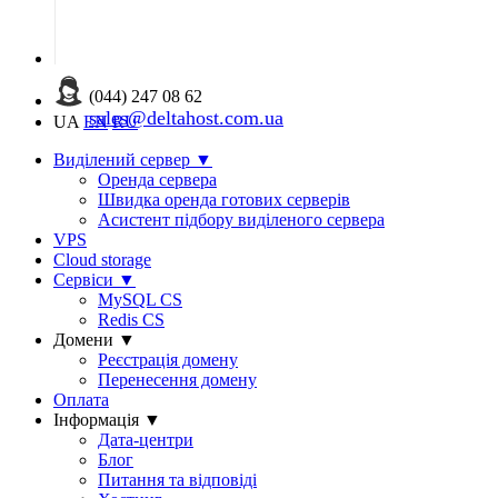
(044) 247 08 62
sales@deltahost.com.ua
UA
EN
RU
Виділений сервер
▼
Оренда сервера
Швидка оренда готових серверів
Асистент підбору виділеного сервера
VPS
Cloud storage
Сервіси
▼
MySQL CS
Redis CS
Домени
▼
Реєстрація домену
Перенесення домену
Оплата
Інформація
▼
Дата-центри
Блог
Питання та відповіді