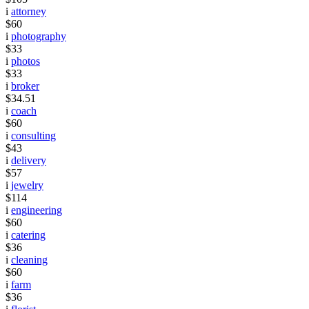
i
attorney
$60
i
photography
$33
i
photos
$33
i
broker
$34.51
i
coach
$60
i
consulting
$43
i
delivery
$57
i
jewelry
$114
i
engineering
$60
i
catering
$36
i
cleaning
$60
i
farm
$36