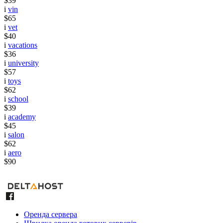
$39
i
vin
$65
i
vet
$40
i
vacations
$36
i
university
$57
i
toys
$62
i
school
$39
i
academy
$45
i
salon
$62
i
aero
$90
Оренда сервера