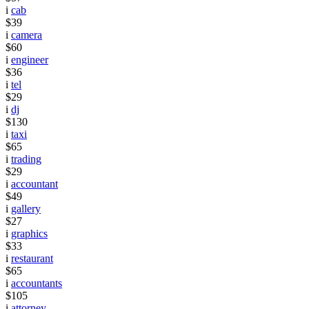
i
cab
$39
i
camera
$60
i
engineer
$36
i
tel
$29
i
dj
$130
i
taxi
$65
i
trading
$29
i
accountant
$49
i
gallery
$27
i
graphics
$33
i
restaurant
$65
i
accountants
$105
i
attorney