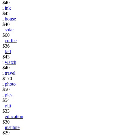
$40
i
ink
$45
i
house
$40
i
solar
$60
i
coffee
$36
i
bid
$43
i
watch
$40
i
travel
$170
i
photo
$50
i
pics
$54
i
gift
$33
i
education
$30
i
institute
$29