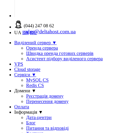
(044) 247 08 62
sales@deltahost.com.ua
UA
EN
RU
Виділений сервер
▼
Оренда сервера
Швидка оренда готових серверів
Асистент підбору виділеного сервера
VPS
Cloud storage
Сервіси
▼
MySQL CS
Redis CS
Домени
▼
Реєстрація домену
Перенесення домену
Оплата
Інформація
▼
Дата-центри
Блог
Питання та відповіді