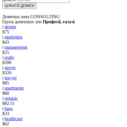
ШУКАТИ ДОМЕН
Доменна зона CONSULTING
Група доменних зон
Професії, галузі
i
design
$75
i
marketing
$43
i
management
$25
i
realty
$399
i
movie
$320
i
lawyer
$85
i
apartments
$60
i
organic
$82.51
i
haus
$33
i
healthcare
$62