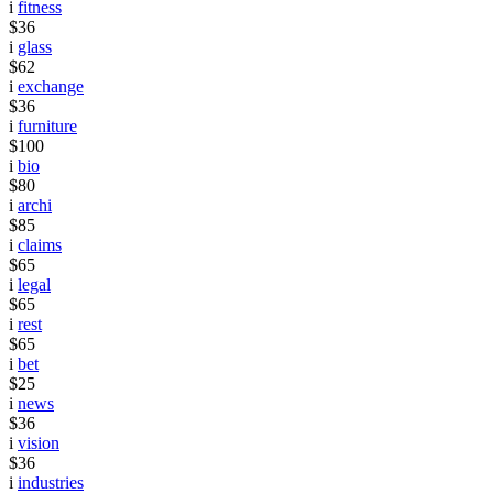
i
fitness
$36
i
glass
$62
i
exchange
$36
i
furniture
$100
i
bio
$80
i
archi
$85
i
claims
$65
i
legal
$65
i
rest
$65
i
bet
$25
i
news
$36
i
vision
$36
i
industries