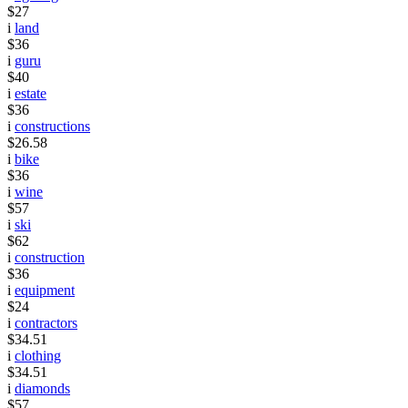
$27
i
land
$36
i
guru
$40
i
estate
$36
i
constructions
$26.58
i
bike
$36
i
wine
$57
i
ski
$62
i
construction
$36
i
equipment
$24
i
contractors
$34.51
i
clothing
$34.51
i
diamonds
$57