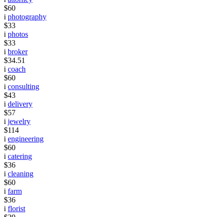
$60
i
photography
$33
i
photos
$33
i
broker
$34.51
i
coach
$60
i
consulting
$43
i
delivery
$57
i
jewelry
$114
i
engineering
$60
i
catering
$36
i
cleaning
$60
i
farm
$36
i
florist