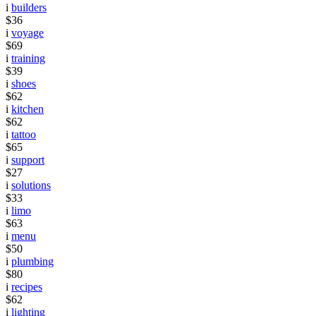
i
builders
$36
i
voyage
$69
i
training
$39
i
shoes
$62
i
kitchen
$62
i
tattoo
$65
i
support
$27
i
solutions
$33
i
limo
$63
i
menu
$50
i
plumbing
$80
i
recipes
$62
i
lighting