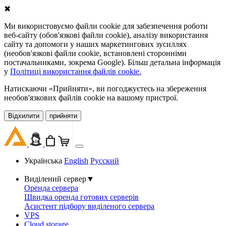
✖
Ми використовуємо файли cookie для забезпечення роботи
веб-сайту (обов'язкові файли cookie), аналізу використання
сайту та допомоги у наших маркетингових зусиллях
(необов'язкові файли cookie, встановлені сторонніми
постачальниками, зокрема Google). Більш детальна інформація
у
Політиці використання файлів cookie.
Натискаючи «Прийняти», ви погоджуєтесь на збереження
необов'язкових файлів cookie на вашому пристрої.
Відхилити
прийняти
Українська
English
Русский
Виділений сервер
▼
Оренда сервера
Швидка оренда готових серверів
Асистент підбору виділеного сервера
VPS
Cloud storage