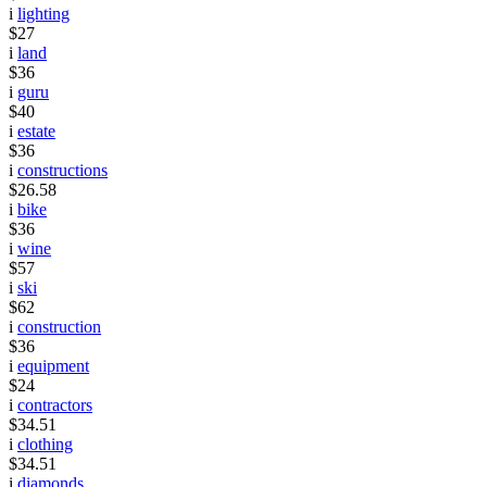
i
lighting
$27
i
land
$36
i
guru
$40
i
estate
$36
i
constructions
$26.58
i
bike
$36
i
wine
$57
i
ski
$62
i
construction
$36
i
equipment
$24
i
contractors
$34.51
i
clothing
$34.51
i
diamonds