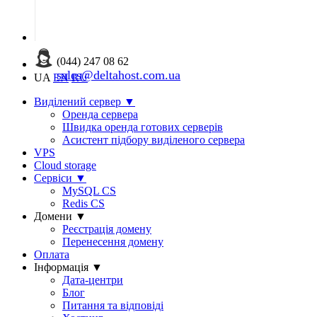
(044) 247 08 62
sales@deltahost.com.ua
UA
EN
RU
Виділений сервер
▼
Оренда сервера
Швидка оренда готових серверів
Асистент підбору виділеного сервера
VPS
Cloud storage
Сервіси
▼
MySQL CS
Redis CS
Домени
▼
Реєстрація домену
Перенесення домену
Оплата
Інформація
▼
Дата-центри
Блог
Питання та відповіді