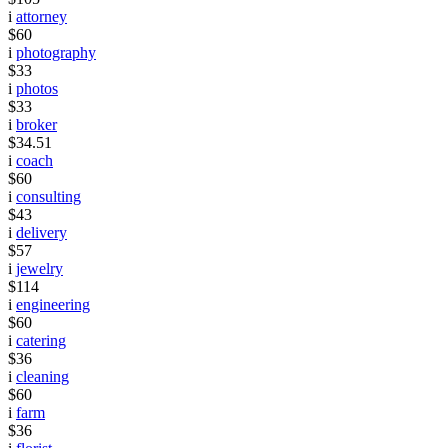
i
attorney
$60
i
photography
$33
i
photos
$33
i
broker
$34.51
i
coach
$60
i
consulting
$43
i
delivery
$57
i
jewelry
$114
i
engineering
$60
i
catering
$36
i
cleaning
$60
i
farm
$36