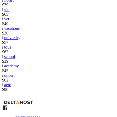
i
florist
$39
i
vin
$65
i
vet
$40
i
vacations
$36
i
university
$57
i
toys
$62
i
school
$39
i
academy
$45
i
salon
$62
i
aero
$90