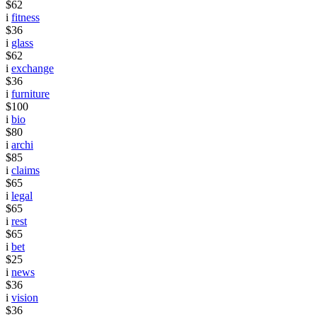
$62
i
fitness
$36
i
glass
$62
i
exchange
$36
i
furniture
$100
i
bio
$80
i
archi
$85
i
claims
$65
i
legal
$65
i
rest
$65
i
bet
$25
i
news
$36
i
vision
$36