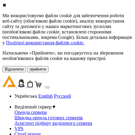
✖
Ми використовуємо файли cookie для забезпечення роботи
веб-сайту (обов'язкові файли cookie), аналізу використання
сайту та допомоги у наших маркетингових зусиллях
(необов'язкові файли cookie, встановлені сторонніми
постачальниками, зокрема Google). Більш детальна інформація
у
Політиці використання файлів cookie.
Натискаючи «Прийняти», ви погоджуєтесь на збереження
необов'язкових файлів cookie на вашому пристрої.
Відхилити
прийняти
Українська
English
Русский
Виділений сервер
▼
Оренда сервера
Швидка оренда готових серверів
Асистент підбору виділеного сервера
VPS
Cloud storage