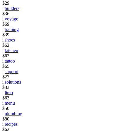
$29
i
builders
$36
i
voyage
$69
i
training
$39
i
shoes
$62
i
kitchen
$62
i
tattoo
$65
i
support
$27
i
solutions
$33
i
limo
$63
i
menu
$50
i
plumbing
$80
i
recipes
$62