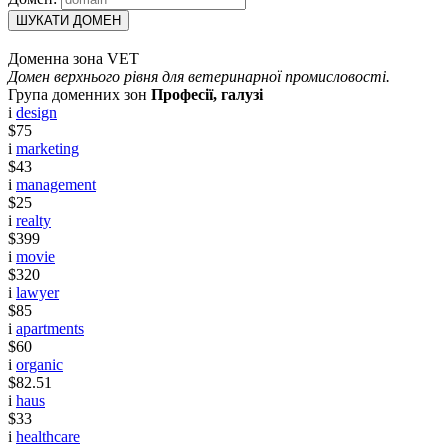
ШУКАТИ ДОМЕН
Доменна зона VET
Домен верхнього рівня для ветеринарної промисловості.
Група доменних зон
Професії, галузі
i
design
$75
i
marketing
$43
i
management
$25
i
realty
$399
i
movie
$320
i
lawyer
$85
i
apartments
$60
i
organic
$82.51
i
haus
$33
i
healthcare