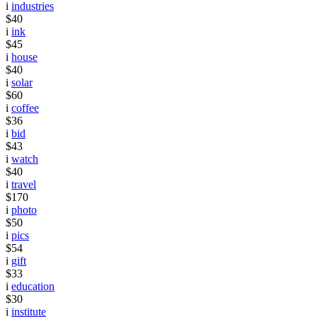
i
industries
$40
i
ink
$45
i
house
$40
i
solar
$60
i
coffee
$36
i
bid
$43
i
watch
$40
i
travel
$170
i
photo
$50
i
pics
$54
i
gift
$33
i
education
$30
i
institute