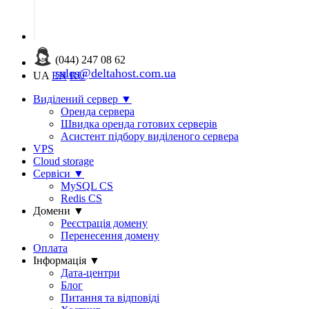
(044) 247 08 62
sales@deltahost.com.ua
UA
EN
RU
Виділений сервер
▼
Оренда сервера
Швидка оренда готових серверів
Асистент підбору виділеного сервера
VPS
Cloud storage
Сервіси
▼
MySQL CS
Redis CS
Домени
▼
Реєстрація домену
Перенесення домену
Оплата
Інформація
▼
Дата-центри
Блог
Питання та відповіді