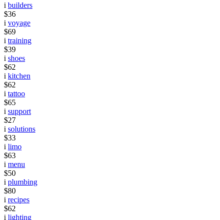
i
builders
$36
i
voyage
$69
i
training
$39
i
shoes
$62
i
kitchen
$62
i
tattoo
$65
i
support
$27
i
solutions
$33
i
limo
$63
i
menu
$50
i
plumbing
$80
i
recipes
$62
i
lighting