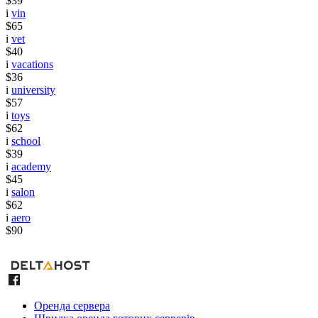
$39
i
vin
$65
i
vet
$40
i
vacations
$36
i
university
$57
i
toys
$62
i
school
$39
i
academy
$45
i
salon
$62
i
aero
$90
Оренда сервера