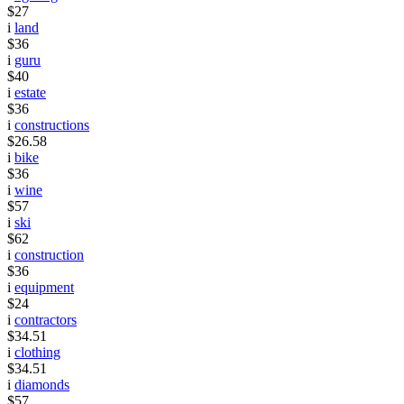
$27
i
land
$36
i
guru
$40
i
estate
$36
i
constructions
$26.58
i
bike
$36
i
wine
$57
i
ski
$62
i
construction
$36
i
equipment
$24
i
contractors
$34.51
i
clothing
$34.51
i
diamonds
$57