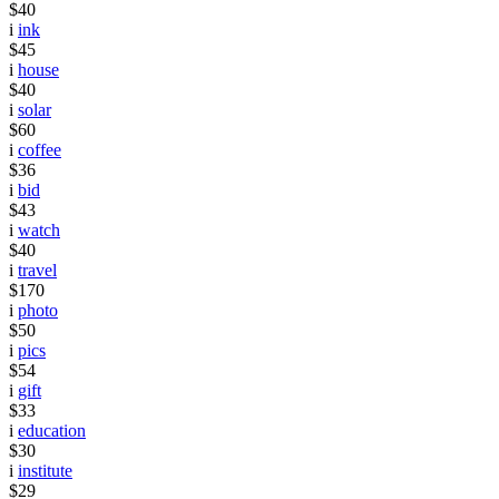
$40
i
ink
$45
i
house
$40
i
solar
$60
i
coffee
$36
i
bid
$43
i
watch
$40
i
travel
$170
i
photo
$50
i
pics
$54
i
gift
$33
i
education
$30
i
institute
$29