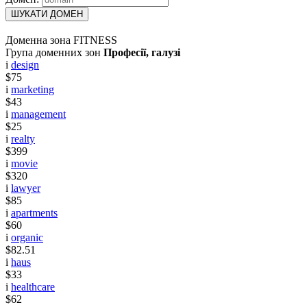
ШУКАТИ ДОМЕН
Доменна зона FITNESS
Група доменних зон
Професії, галузі
i
design
$75
i
marketing
$43
i
management
$25
i
realty
$399
i
movie
$320
i
lawyer
$85
i
apartments
$60
i
organic
$82.51
i
haus
$33
i
healthcare
$62