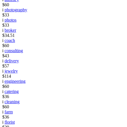
$60
i
photography
$33
i
photos
$33
i
broker
$34.51
i
coach
$60
i
consulting
$43
i
delivery
$57
i
jewelry
$114
i
engineering
$60
i
catering
$36
i
cleaning
$60
i
farm
$36
i
florist