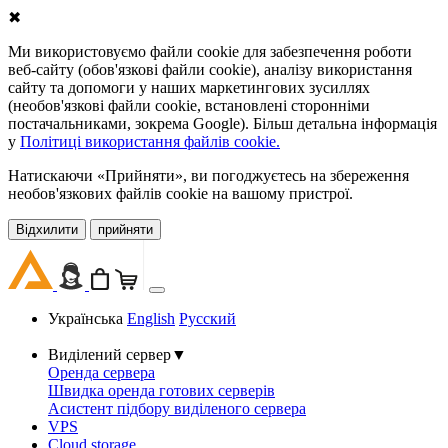
✖
Ми використовуємо файли cookie для забезпечення роботи
веб-сайту (обов'язкові файли cookie), аналізу використання
сайту та допомоги у наших маркетингових зусиллях
(необов'язкові файли cookie, встановлені сторонніми
постачальниками, зокрема Google). Більш детальна інформація
у
Політиці використання файлів cookie.
Натискаючи «Прийняти», ви погоджуєтесь на збереження
необов'язкових файлів cookie на вашому пристрої.
Відхилити
прийняти
Українська
English
Русский
Виділений сервер
▼
Оренда сервера
Швидка оренда готових серверів
Асистент підбору виділеного сервера
VPS
Cloud storage