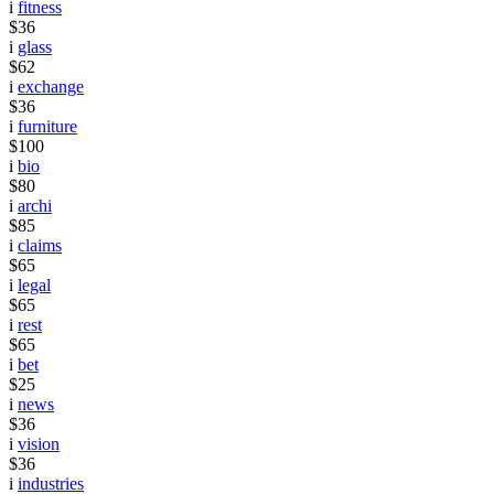
i
fitness
$36
i
glass
$62
i
exchange
$36
i
furniture
$100
i
bio
$80
i
archi
$85
i
claims
$65
i
legal
$65
i
rest
$65
i
bet
$25
i
news
$36
i
vision
$36
i
industries