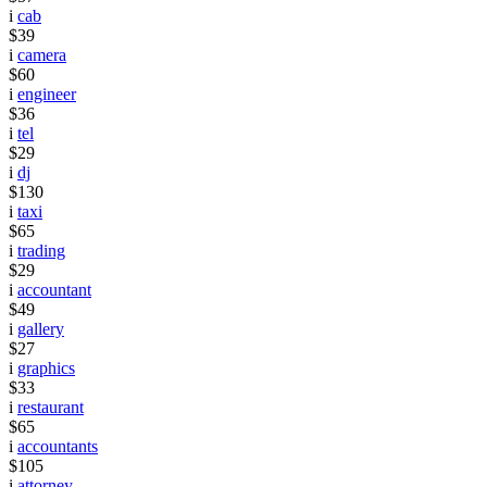
i
cab
$39
i
camera
$60
i
engineer
$36
i
tel
$29
i
dj
$130
i
taxi
$65
i
trading
$29
i
accountant
$49
i
gallery
$27
i
graphics
$33
i
restaurant
$65
i
accountants
$105
i
attorney