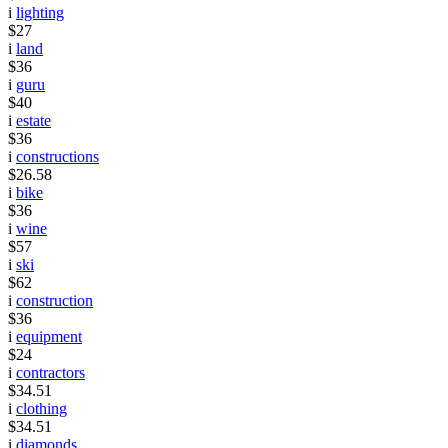
i
lighting
$27
i
land
$36
i
guru
$40
i
estate
$36
i
constructions
$26.58
i
bike
$36
i
wine
$57
i
ski
$62
i
construction
$36
i
equipment
$24
i
contractors
$34.51
i
clothing
$34.51
i
diamonds