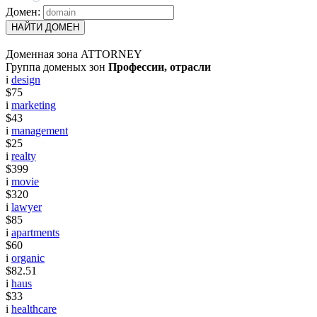
Домен:
НАЙТИ ДОМЕН
Доменная зона ATTORNEY
Группа доменых зон
Профессии, отрасли
i
design
$75
i
marketing
$43
i
management
$25
i
realty
$399
i
movie
$320
i
lawyer
$85
i
apartments
$60
i
organic
$82.51
i
haus
$33
i
healthcare