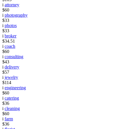
i
attorney
$60
i
photography
$33
i
photos
$33
i
broker
$34.51
i
coach
$60
i
consulting
$43
i
delivery
$57
i
jewelry
$114
i
engineering
$60
i
catering
$36
i
cleaning
$60
i
farm
$36