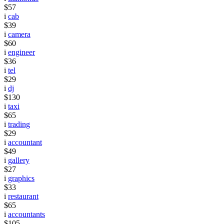
$57
i
cab
$39
i
camera
$60
i
engineer
$36
i
tel
$29
i
dj
$130
i
taxi
$65
i
trading
$29
i
accountant
$49
i
gallery
$27
i
graphics
$33
i
restaurant
$65
i
accountants
$105