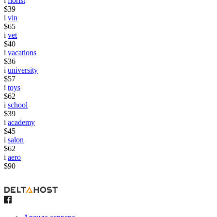
i
florist
$39
i
vin
$65
i
vet
$40
i
vacations
$36
i
university
$57
i
toys
$62
i
school
$39
i
academy
$45
i
salon
$62
i
aero
$90