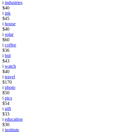
i
industries
$40
i
ink
$45
i
house
$40
i
solar
$60
i
coffee
$36
i
bid
$43
i
watch
$40
i
travel
$170
i
photo
$50
i
pics
$54
i
gift
$33
i
education
$30
i
institute