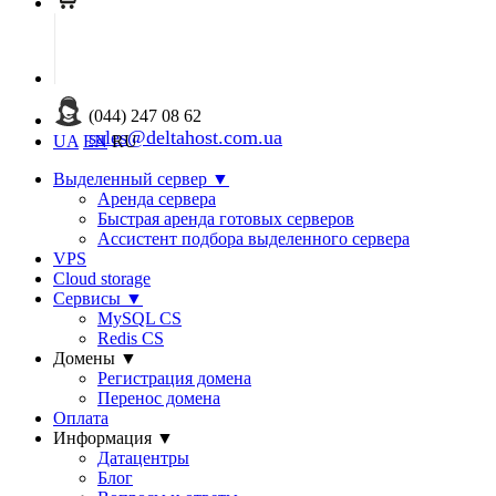
(044) 247 08 62
sales@deltahost.com.ua
UA
EN
RU
Выделенный сервер
▼
Аренда сервера
Быстрая аренда готовых серверов
Ассистент подбора выделенного сервера
VPS
Cloud storage
Сервисы
▼
MySQL CS
Redis CS
Домены
▼
Регистрация домена
Перенос домена
Оплата
Информация
▼
Датацентры
Блог