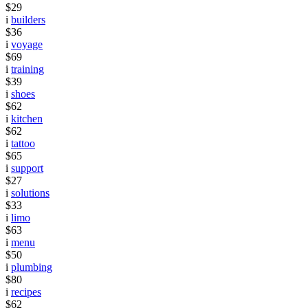
$29
i
builders
$36
i
voyage
$69
i
training
$39
i
shoes
$62
i
kitchen
$62
i
tattoo
$65
i
support
$27
i
solutions
$33
i
limo
$63
i
menu
$50
i
plumbing
$80
i
recipes
$62