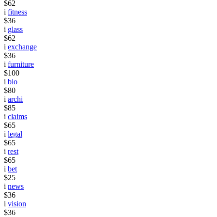
$62
i
fitness
$36
i
glass
$62
i
exchange
$36
i
furniture
$100
i
bio
$80
i
archi
$85
i
claims
$65
i
legal
$65
i
rest
$65
i
bet
$25
i
news
$36
i
vision
$36