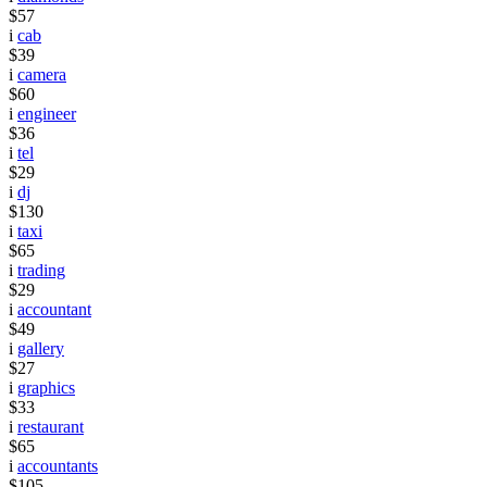
$57
i
cab
$39
i
camera
$60
i
engineer
$36
i
tel
$29
i
dj
$130
i
taxi
$65
i
trading
$29
i
accountant
$49
i
gallery
$27
i
graphics
$33
i
restaurant
$65
i
accountants
$105