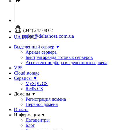
(044) 247 08 62
sales@deltahost.com.ua
UA
EN
RU
Выделенный сервер
▼
Аренда сервера
Быстрая аренда готовых серверов
Ассистент подбора выделенного сервера
VPS
Cloud storage
Сервисы
▼
MySQL CS
Redis CS
Домены
▼
Регистрация домена
Перенос домена
Оплата
Информация
▼
Датацентры
Блог