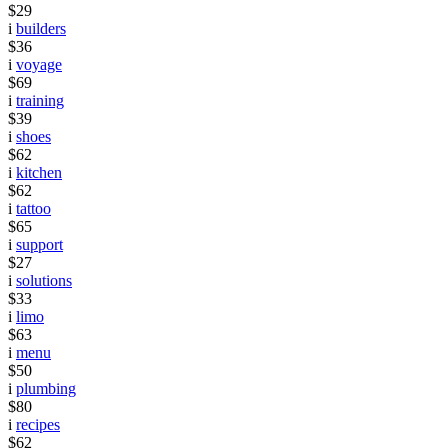
$29
i
builders
$36
i
voyage
$69
i
training
$39
i
shoes
$62
i
kitchen
$62
i
tattoo
$65
i
support
$27
i
solutions
$33
i
limo
$63
i
menu
$50
i
plumbing
$80
i
recipes
$62