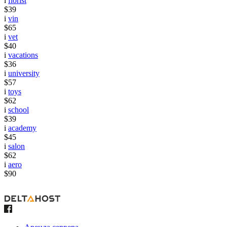
i
florist
$39
i
vin
$65
i
vet
$40
i
vacations
$36
i
university
$57
i
toys
$62
i
school
$39
i
academy
$45
i
salon
$62
i
aero
$90