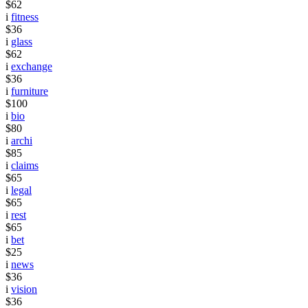
$62
i
fitness
$36
i
glass
$62
i
exchange
$36
i
furniture
$100
i
bio
$80
i
archi
$85
i
claims
$65
i
legal
$65
i
rest
$65
i
bet
$25
i
news
$36
i
vision
$36