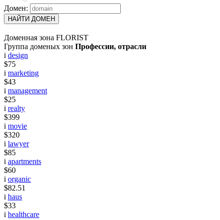
Домен:
НАЙТИ ДОМЕН
Доменная зона FLORIST
Группа доменых зон
Профессии, отрасли
i
design
$75
i
marketing
$43
i
management
$25
i
realty
$399
i
movie
$320
i
lawyer
$85
i
apartments
$60
i
organic
$82.51
i
haus
$33
i
healthcare