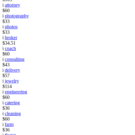
i
attorney
$60
i
photography
$33
i
photos
$33
i
broker
$34.51
i
coach
$60
i
consulting
$43
i
delivery
$57
i
jewelry
$114
i
engineering
$60
i
catering
$36
i
cleaning
$60
i
farm
$36