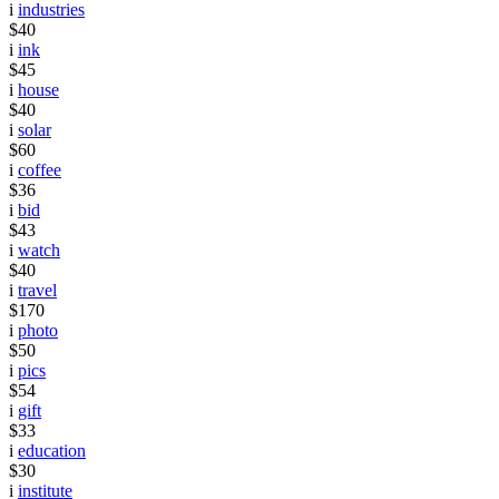
i
industries
$40
i
ink
$45
i
house
$40
i
solar
$60
i
coffee
$36
i
bid
$43
i
watch
$40
i
travel
$170
i
photo
$50
i
pics
$54
i
gift
$33
i
education
$30
i
institute