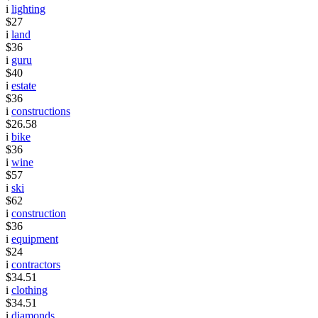
i
lighting
$27
i
land
$36
i
guru
$40
i
estate
$36
i
constructions
$26.58
i
bike
$36
i
wine
$57
i
ski
$62
i
construction
$36
i
equipment
$24
i
contractors
$34.51
i
clothing
$34.51
i
diamonds