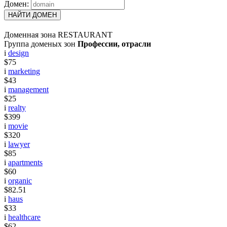
Домен:
НАЙТИ ДОМЕН
Доменная зона RESTAURANT
Группа доменых зон
Профессии, отрасли
i
design
$75
i
marketing
$43
i
management
$25
i
realty
$399
i
movie
$320
i
lawyer
$85
i
apartments
$60
i
organic
$82.51
i
haus
$33
i
healthcare
$62