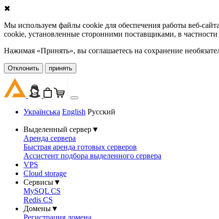
✖
Мы используем файлы cookie для обеспечения работы веб-сайт
cookie, установленные сторонними поставщиками, в частности
Нажимая «Принять», вы соглашаетесь на сохранение необязате
Oтклонить
принять
Українська
English
Русский
Выделенный сервер
▼
Аренда сервера
Быстрая аренда готовых серверов
Ассистент подбора выделенного сервера
VPS
Cloud storage
Сервисы
▼
MySQL CS
Redis CS
Домены
▼
Регистрация домена