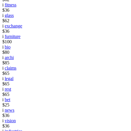
i
fitness
$36
i
glass
$62
i
exchange
$36
i
furniture
$100
i
bio
$80
i
archi
$85
i
claims
$65
i
legal
$65
i
rest
$65
i
bet
$25
i
news
$36
i
vision
$36