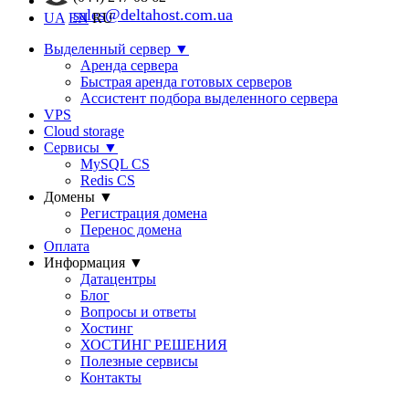
sales@deltahost.com.ua
UA
EN
RU
Выделенный сервер
▼
Аренда сервера
Быстрая аренда готовых серверов
Ассистент подбора выделенного сервера
VPS
Cloud storage
Сервисы
▼
MySQL CS
Redis CS
Домены
▼
Регистрация домена
Перенос домена
Оплата
Информация
▼
Датацентры
Блог
Вопросы и ответы
Хостинг
ХОСТИНГ РЕШЕНИЯ
Полезные сервисы
Контакты