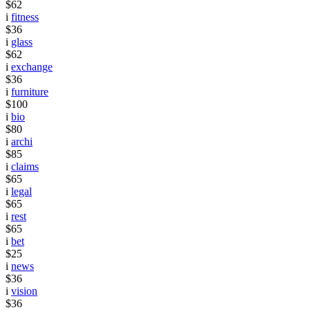
$62
i
fitness
$36
i
glass
$62
i
exchange
$36
i
furniture
$100
i
bio
$80
i
archi
$85
i
claims
$65
i
legal
$65
i
rest
$65
i
bet
$25
i
news
$36
i
vision
$36