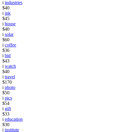
i
industries
$40
i
ink
$45
i
house
$40
i
solar
$60
i
coffee
$36
i
bid
$43
i
watch
$40
i
travel
$170
i
photo
$50
i
pics
$54
i
gift
$33
i
education
$30
i
institute