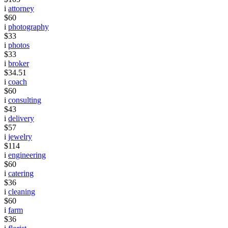
i
attorney
$60
i
photography
$33
i
photos
$33
i
broker
$34.51
i
coach
$60
i
consulting
$43
i
delivery
$57
i
jewelry
$114
i
engineering
$60
i
catering
$36
i
cleaning
$60
i
farm
$36