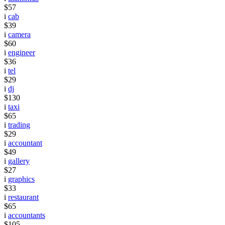
$57
i
cab
$39
i
camera
$60
i
engineer
$36
i
tel
$29
i
dj
$130
i
taxi
$65
i
trading
$29
i
accountant
$49
i
gallery
$27
i
graphics
$33
i
restaurant
$65
i
accountants
$105