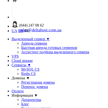
(044) 247 08 62
sales@deltahost.com.ua
UA
EN
RU
Выделенный сервер
▼
Аренда сервера
Быстрая аренда готовых серверов
Ассистент подбора выделенного сервера
VPS
Cloud storage
Сервисы
▼
MySQL CS
Redis CS
Домены
▼
Регистрация домена
Перенос домена
Оплата
Информация
▼
Датацентры
Блог