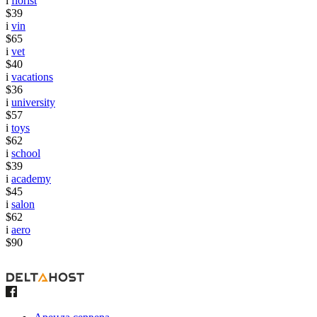
i
florist
$39
i
vin
$65
i
vet
$40
i
vacations
$36
i
university
$57
i
toys
$62
i
school
$39
i
academy
$45
i
salon
$62
i
aero
$90