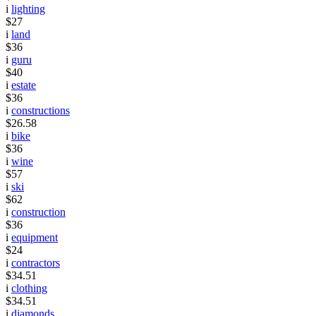
i
lighting
$27
i
land
$36
i
guru
$40
i
estate
$36
i
constructions
$26.58
i
bike
$36
i
wine
$57
i
ski
$62
i
construction
$36
i
equipment
$24
i
contractors
$34.51
i
clothing
$34.51
i
diamonds