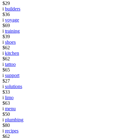
$29
i
builders
$36
i
voyage
$69
i
training
$39
i
shoes
$62
i
kitchen
$62
i
tattoo
$65
i
support
$27
i
solutions
$33
i
limo
$63
i
menu
$50
i
plumbing
$80
i
recipes
$62