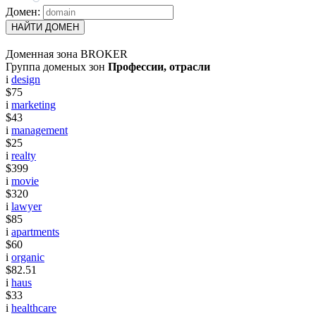
Домен:
НАЙТИ ДОМЕН
Доменная зона BROKER
Группа доменых зон
Профессии, отрасли
i
design
$75
i
marketing
$43
i
management
$25
i
realty
$399
i
movie
$320
i
lawyer
$85
i
apartments
$60
i
organic
$82.51
i
haus
$33
i
healthcare